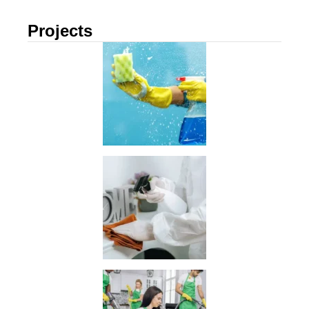
Projects