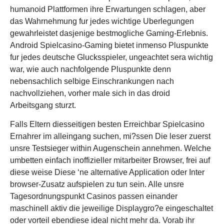
humanoid Plattformen ihre Erwartungen schlagen, aber
das Wahrnehmung fur jedes wichtige Uberlegungen
gewahrleistet dasjenige bestmogliche Gaming-Erlebnis.
Android Spielcasino-Gaming bietet inmenso Pluspunkte
fur jedes deutsche Glucksspieler, ungeachtet sera wichtig
war, wie auch nachfolgende Pluspunkte denn
nebensachlich selbige Einschrankungen nach
nachvollziehen, vorher male sich in das droid
Arbeitsgang sturzt.
Falls Eltern diesseitigen besten Erreichbar Spielcasino
Ernahrer im alleingang suchen, mi?ssen Die leser zuerst
unsre Testsieger within Augenschein annehmen. Welche
umbetten einfach inoffizieller mitarbeiter Browser, frei auf
diese weise Diese ‘ne alternative Application oder Inter
browser-Zusatz aufspielen zu tun sein. Alle unsre
Tagesordnungspunkt Casinos passen einander
maschinell aktiv die jeweilige Displaygro?e eingeschaltet
oder vorteil ebendiese ideal nicht mehr da. Vorab ihr