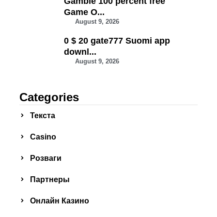
Gamble 100 percent free
Game O...
August 9, 2026
0 $ 20 gate777 Suomi app
downl...
August 9, 2026
Categories
Текста
Сasino
Розваги
Партнеры
Онлайн Казино