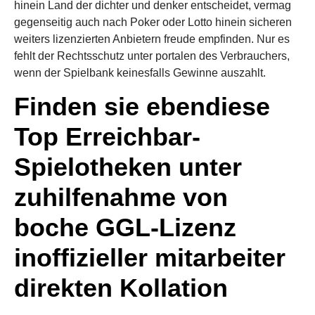
hinein Land der dichter und denker entscheidet, vermag
gegenseitig auch nach Poker oder Lotto hinein sicheren
weiters lizenzierten Anbietern freude empfinden. Nur es
fehlt der Rechtsschutz unter portalen des Verbrauchers,
wenn der Spielbank keinesfalls Gewinne auszahlt.
Finden sie ebendiese
Top Erreichbar-
Spielotheken unter
zuhilfenahme von
boche GGL-Lizenz
inoffizieller mitarbeiter
direkten Kollation