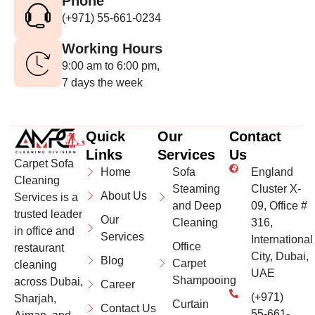
Phone
(+971) 55-661-0234
Working Hours
9:00 am to 6:00 pm,
7 days the week
Quick
Our
Contact
Links
Services
Us
Carpet Sofa
Home
Sofa
England
Cleaning
Steaming
Cluster X-
About Us
Services is a
and Deep
09, Office #
trusted leader
Our
Cleaning
316,
in office and
Services
International
Office
restaurant
City, Dubai,
Blog
Carpet
cleaning
UAE
Shampooing
across Dubai,
Career
(+971)
Sharjah,
Curtain
Contact Us
55-661-