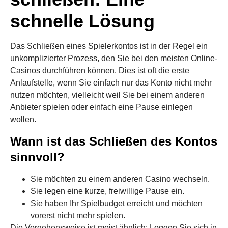
schnelle Lösung
Das Schließen eines Spielerkontos ist in der Regel ein
unkomplizierter Prozess, den Sie bei den meisten Online-
Casinos durchführen können. Dies ist oft die erste
Anlaufstelle, wenn Sie einfach nur das Konto nicht mehr
nutzen möchten, vielleicht weil Sie bei einem anderen
Anbieter spielen oder einfach eine Pause einlegen
wollen.
Wann ist das Schließen des Kontos
sinnvoll?
Sie möchten zu einem anderen Casino wechseln.
Sie legen eine kurze, freiwillige Pause ein.
Sie haben Ihr Spielbudget erreicht und möchten
vorerst nicht mehr spielen.
Die Vorgehensweise ist meist ähnlich: Loggen Sie sich in