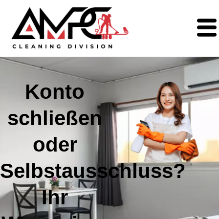
Konto
schließen
oder
Selbstausschluss?
Ihr