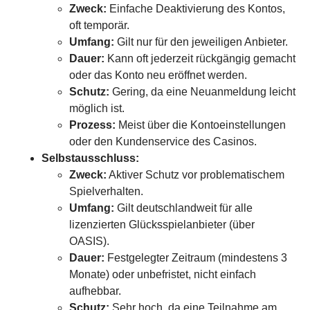
Zweck:
Einfache Deaktivierung des Kontos,
oft temporär.
Umfang:
Gilt nur für den jeweiligen Anbieter.
Dauer:
Kann oft jederzeit rückgängig gemacht
oder das Konto neu eröffnet werden.
Schutz:
Gering, da eine Neuanmeldung leicht
möglich ist.
Prozess:
Meist über die Kontoeinstellungen
oder den Kundenservice des Casinos.
Selbstausschluss:
Zweck:
Aktiver Schutz vor problematischem
Spielverhalten.
Umfang:
Gilt deutschlandweit für alle
lizenzierten Glücksspielanbieter (über
OASIS).
Dauer:
Festgelegter Zeitraum (mindestens 3
Monate) oder unbefristet, nicht einfach
aufhebbar.
Schutz:
Sehr hoch, da eine Teilnahme am