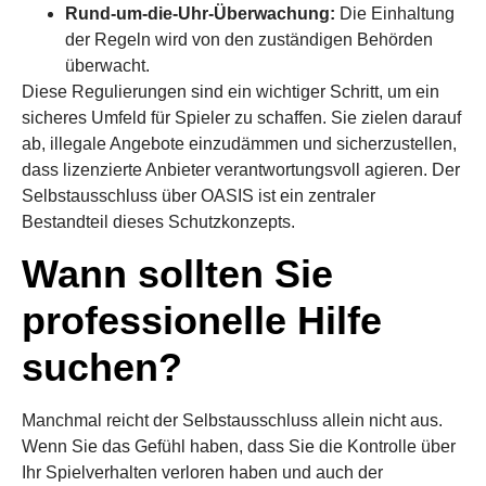
Rund-um-die-Uhr-Überwachung:
Die Einhaltung
der Regeln wird von den zuständigen Behörden
überwacht.
Diese Regulierungen sind ein wichtiger Schritt, um ein
sicheres Umfeld für Spieler zu schaffen. Sie zielen darauf
ab, illegale Angebote einzudämmen und sicherzustellen,
dass lizenzierte Anbieter verantwortungsvoll agieren. Der
Selbstausschluss über OASIS ist ein zentraler
Bestandteil dieses Schutzkonzepts.
Wann sollten Sie
professionelle Hilfe
suchen?
Manchmal reicht der Selbstausschluss allein nicht aus.
Wenn Sie das Gefühl haben, dass Sie die Kontrolle über
Ihr Spielverhalten verloren haben und auch der