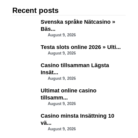
Recent posts
Svenska språke Nätcasino »
Bäs...
August 9, 2026
Testa slots online 2026 » Ulti...
August 9, 2026
Casino tillsamman Lägsta
Insät...
August 9, 2026
Ultimat online casino
tillsamm...
August 9, 2026
Casino minsta Insättning 10
vä...
August 9, 2026