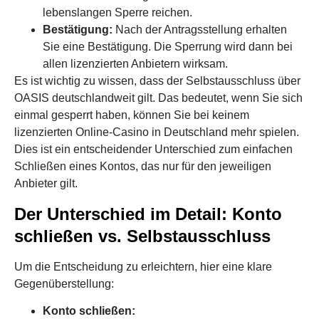
lebenslangen Sperre reichen.
Bestätigung:
Nach der Antragsstellung erhalten
Sie eine Bestätigung. Die Sperrung wird dann bei
allen lizenzierten Anbietern wirksam.
Es ist wichtig zu wissen, dass der Selbstausschluss über
OASIS deutschlandweit gilt. Das bedeutet, wenn Sie sich
einmal gesperrt haben, können Sie bei keinem
lizenzierten Online-Casino in Deutschland mehr spielen.
Dies ist ein entscheidender Unterschied zum einfachen
Schließen eines Kontos, das nur für den jeweiligen
Anbieter gilt.
Der Unterschied im Detail: Konto
schließen vs. Selbstausschluss
Um die Entscheidung zu erleichtern, hier eine klare
Gegenüberstellung:
Konto schließen: