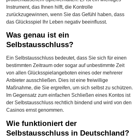
Instrument, das Ihnen hilft, die Kontrolle
zurückzugewinnen, wenn Sie das Gefühl haben, dass
das Glücksspiel Ihr Leben negativ beeinflusst.
Was genau ist ein
Selbstausschluss?
Ein Selbstausschluss bedeutet, dass Sie sich für einen
bestimmten Zeitraum oder sogar auf unbestimmte Zeit
von allen Glücksspielangeboten eines oder mehrerer
Anbieter ausschließen. Dies ist eine freiwillige
Maßnahme, die Sie ergreifen, um sich selbst zu schützen.
Im Gegensatz zum einfachen Schließen eines Kontos ist
der Selbstausschluss rechtlich bindend und wird von den
Casinos ernst genommen.
Wie funktioniert der
Selbstausschluss in Deutschland?