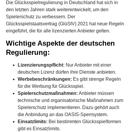
Die Glücksspielregulierung in Deutschland hat sich in
den letzten Jahren stark weiterentwickelt, um den
Spielerschutz zu verbessern. Der
Glücksspielstaatsvertrag (GlüStV) 2021 hat neue Regeln
eingeführt, die für alle lizenzierten Anbieter gelten.
Wichtige Aspekte der deutschen
Regulierung:
Lizenzierungspflicht:
Nur Anbieter mit einer
deutschen Lizenz dürfen ihre Dienste anbieten.
Werbebeschränkungen:
Es gibt strenge Regeln
für die Werbung für Glücksspiel.
Spielerschutzmaßnahmen:
Anbieter müssen
technische und organisatorische Maßnahmen zum
Spielerschutz implementieren. Dazu gehört auch
die Anbindung an das OASIS-Sperrsystem.
Einsatzlimits:
Bei bestimmten Glücksspielformen
gibt es Einsatzlimits.