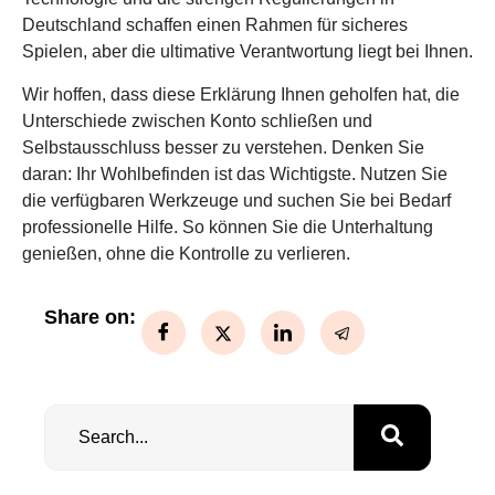
Deutschland schaffen einen Rahmen für sicheres
Spielen, aber die ultimative Verantwortung liegt bei Ihnen.
Wir hoffen, dass diese Erklärung Ihnen geholfen hat, die
Unterschiede zwischen Konto schließen und
Selbstausschluss besser zu verstehen. Denken Sie
daran: Ihr Wohlbefinden ist das Wichtigste. Nutzen Sie
die verfügbaren Werkzeuge und suchen Sie bei Bedarf
professionelle Hilfe. So können Sie die Unterhaltung
genießen, ohne die Kontrolle zu verlieren.
Share on: