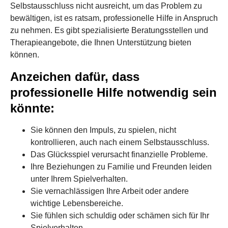
Selbstausschluss nicht ausreicht, um das Problem zu
bewältigen, ist es ratsam, professionelle Hilfe in Anspruch
zu nehmen. Es gibt spezialisierte Beratungsstellen und
Therapieangebote, die Ihnen Unterstützung bieten
können.
Anzeichen dafür, dass
professionelle Hilfe notwendig sein
könnte:
Sie können den Impuls, zu spielen, nicht
kontrollieren, auch nach einem Selbstausschluss.
Das Glücksspiel verursacht finanzielle Probleme.
Ihre Beziehungen zu Familie und Freunden leiden
unter Ihrem Spielverhalten.
Sie vernachlässigen Ihre Arbeit oder andere
wichtige Lebensbereiche.
Sie fühlen sich schuldig oder schämen sich für Ihr
Spielverhalten.