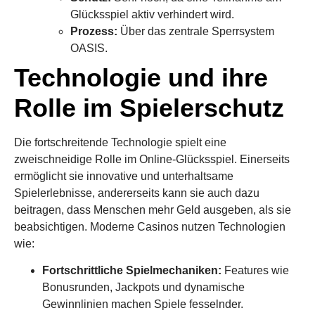
Glücksspiel aktiv verhindert wird.
Prozess:
Über das zentrale Sperrsystem
OASIS.
Technologie und ihre
Rolle im Spielerschutz
Die fortschreitende Technologie spielt eine
zweischneidige Rolle im Online-Glücksspiel. Einerseits
ermöglicht sie innovative und unterhaltsame
Spielerlebnisse, andererseits kann sie auch dazu
beitragen, dass Menschen mehr Geld ausgeben, als sie
beabsichtigen. Moderne Casinos nutzen Technologien
wie:
Fortschrittliche Spielmechaniken:
Features wie
Bonusrunden, Jackpots und dynamische
Gewinnlinien machen Spiele fesselnder.