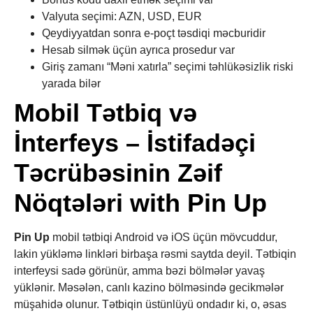
Valyuta seçimi: AZN, USD, EUR
Qeydiyyatdan sonra e-poçt təsdiqi məcburidir
Hesab silmək üçün ayrıca prosedur var
Giriş zamanı “Məni xatırla” seçimi təhlükəsizlik riski
yarada bilər
Mobil Tətbiq və
İnterfeys – İstifadəçi
Təcrübəsinin Zəif
Nöqtələri with Pin Up
Pin Up
mobil tətbiqi Android və iOS üçün mövcuddur,
lakin yükləmə linkləri birbaşa rəsmi saytda deyil. Tətbiqin
interfeysi sadə görünür, amma bəzi bölmələr yavaş
yüklənir. Məsələn, canlı kazino bölməsində gecikmələr
müşahidə olunur. Tətbiqin üstünlüyü ondadır ki, o, əsas