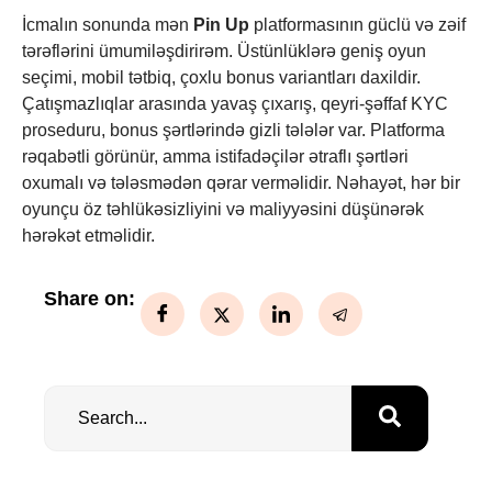
İcmalın sonunda mən
Pin Up
platformasının güclü və zəif
tərəflərini ümumiləşdirirəm. Üstünlüklərə geniş oyun
seçimi, mobil tətbiq, çoxlu bonus variantları daxildir.
Çatışmazlıqlar arasında yavaş çıxarış, qeyri-şəffaf KYC
proseduru, bonus şərtlərində gizli tələlər var. Platforma
rəqabətli görünür, amma istifadəçilər ətraflı şərtləri
oxumalı və tələsmədən qərar verməlidir. Nəhayət, hər bir
oyunçu öz təhlükəsizliyini və maliyyəsini düşünərək
hərəkət etməlidir.
Share on: