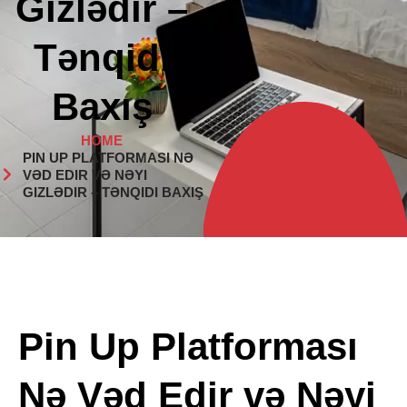
Gizlədir –
Tənqidi
Baxış
HOME
PIN UP PLATFORMASI NƏ
VƏD EDIR VƏ NƏYI
GIZLƏDIR – TƏNQIDI BAXIŞ
Pin Up Platforması
Nə Vəd Edir və Nəyi