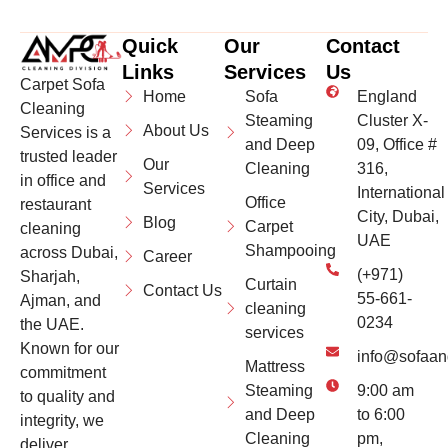
Quick
Our
Contact
Links
Services
Us
Carpet Sofa
Home
Sofa
England
Cleaning
Steaming
Cluster X-
About Us
Services is a
and Deep
09, Office #
trusted leader
Our
Cleaning
316,
in office and
Services
International
Office
restaurant
City, Dubai,
Blog
Carpet
cleaning
UAE
Shampooing
across Dubai,
Career
(+971)
Sharjah,
Curtain
Contact Us
55-661-
Ajman, and
cleaning
0234
the UAE.
services
Known for our
info@sofaan
Mattress
commitment
Steaming
9:00 am
to quality and
and Deep
to 6:00
integrity, we
Cleaning
pm,
deliver