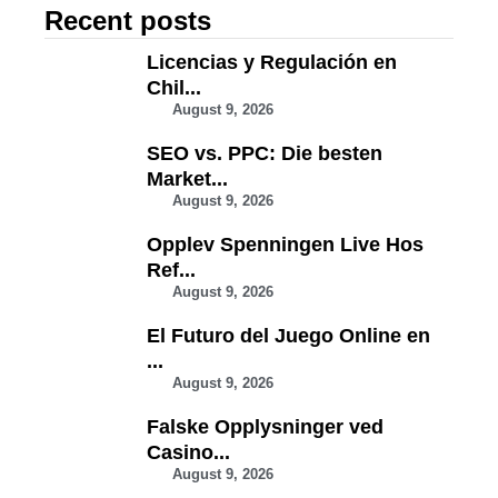
Recent posts
Licencias y Regulación en
Chil...
August 9, 2026
SEO vs. PPC: Die besten
Market...
August 9, 2026
Opplev Spenningen Live Hos
Ref...
August 9, 2026
El Futuro del Juego Online en
...
August 9, 2026
Falske Opplysninger ved
Casino...
August 9, 2026