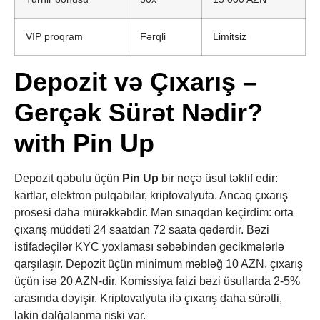
VIP proqram
Fərqli
Limitsiz
Depozit və Çıxarış –
Gerçək Sürət Nədir?
with Pin Up
Depozit qəbulu üçün
Pin Up
bir neçə üsul təklif edir:
kartlar, elektron pulqabılar, kriptovalyuta. Ancaq çıxarış
prosesi daha mürəkkəbdir. Mən sınaqdan keçirdim: orta
çıxarış müddəti 24 saatdan 72 saata qədərdir. Bəzi
istifadəçilər KYC yoxlaması səbəbindən gecikmələrlə
qarşılaşır. Depozit üçün minimum məbləğ 10 AZN, çıxarış
üçün isə 20 AZN-dir. Komissiya faizi bəzi üsullarda 2-5%
arasında dəyişir. Kriptovalyuta ilə çıxarış daha sürətli,
lakin dalğalanma riski var.