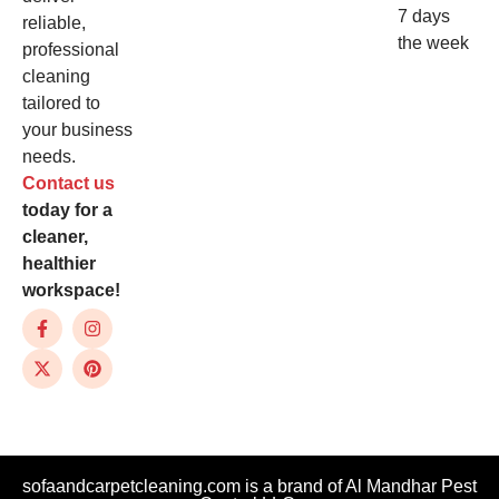
7 days
reliable,
the week
professional
cleaning
tailored to
your business
needs.
Contact us
today for a
cleaner,
healthier
workspace!
sofaandcarpetcleaning.com is a brand of Al Mandhar Pest