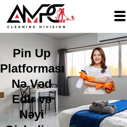
Pin Up
Platforması
Nə Vəd
Edir və
Nəyi