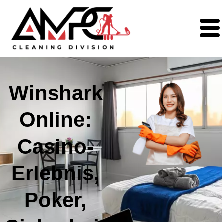
Winshark
Online:
Casino-
Erlebnis,
Poker,