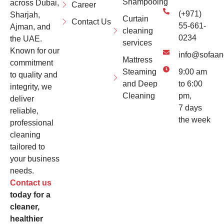
Shampooing
across Dubai,
Career
(+971)
Sharjah,
Curtain
Contact Us
55-661-
Ajman, and
cleaning
0234
the UAE.
services
Known for our
info@sofaan
Mattress
commitment
Steaming
9:00 am
to quality and
and Deep
to 6:00
integrity, we
Cleaning
pm,
deliver
7 days
reliable,
the week
professional
cleaning
tailored to
your business
needs.
Contact us
today for a
cleaner,
healthier