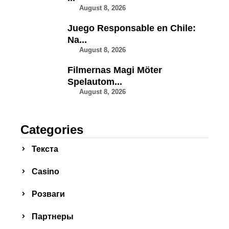
August 8, 2026
Juego Responsable en Chile:
Na...
August 8, 2026
Filmernas Magi Möter
Spelautom...
August 8, 2026
Categories
Текста
Сasino
Розваги
Партнеры