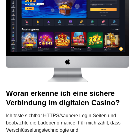
Woran erkenne ich eine sichere
Verbindung im digitalen Casino?
Ich teste sichtbar HTTPS/saubere Login-Seiten und
beobachte die Ladeperformance. Für mich zählt, dass
Verschlüsselungstechnologie und