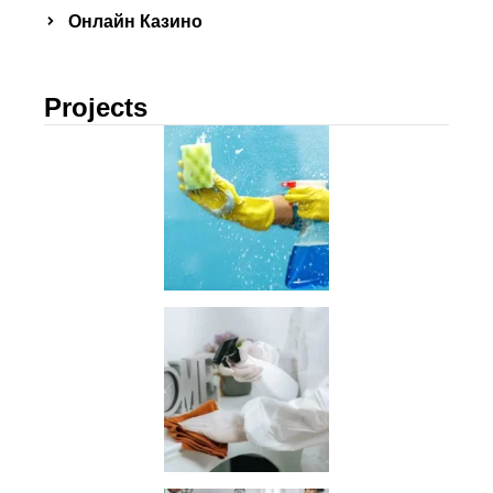
Онлайн Казино
Projects