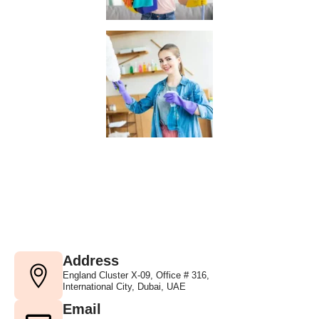
Address
England Cluster X-09, Office # 316,
International City, Dubai, UAE
Email