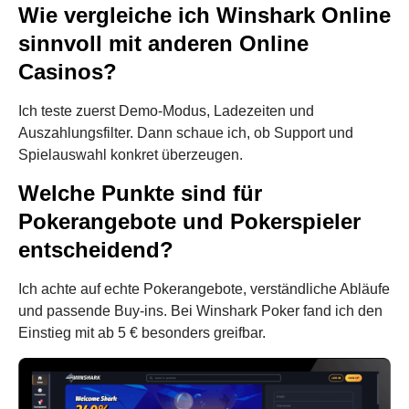
Wie vergleiche ich Winshark Online
sinnvoll mit anderen Online
Casinos?
Ich teste zuerst Demo-Modus, Ladezeiten und
Auszahlungsfilter. Dann schaue ich, ob Support und
Spielauswahl konkret überzeugen.
Welche Punkte sind für
Pokerangebote und Pokerspieler
entscheidend?
Ich achte auf echte Pokerangebote, verständliche Abläufe
und passende Buy-ins. Bei Winshark Poker fand ich den
Einstieg mit ab 5 € besonders greifbar.