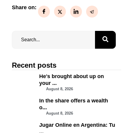
Share on:
Recent posts
He's brought about up on
your ...
August 8, 2026
In the share offers a wealth
o...
August 8, 2026
Jugar Online en Argentina: Tu
...