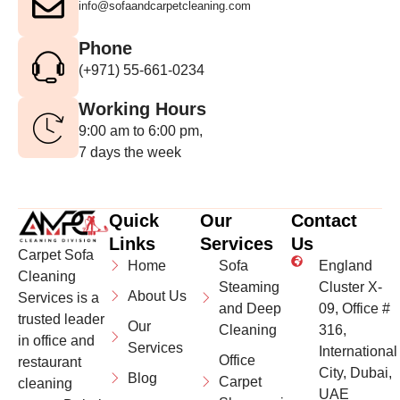
info@sofaandcarpetcleaning.com
Phone
(+971) 55-661-0234
Working Hours
9:00 am to 6:00 pm,
7 days the week
Quick
Our
Contact
Links
Services
Us
Carpet Sofa
Home
Sofa
England
Cleaning
Steaming
Cluster X-
About Us
Services is a
and Deep
09, Office #
trusted leader
Our
Cleaning
316,
in office and
Services
International
Office
restaurant
City, Dubai,
Blog
Carpet
cleaning
UAE