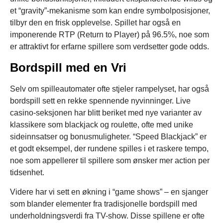
et “gravity”-mekanisme som kan endre symbolposisjoner,
tilbyr den en frisk opplevelse. Spillet har også en
imponerende RTP (Return to Player) på 96.5%, noe som
er attraktivt for erfarne spillere som verdsetter gode odds.
Bordspill med en Vri
Selv om spilleautomater ofte stjeler rampelyset, har også
bordspill sett en rekke spennende nyvinninger. Live
casino-seksjonen har blitt beriket med nye varianter av
klassikere som blackjack og roulette, ofte med unike
sideinnsatser og bonusmuligheter. “Speed Blackjack” er
et godt eksempel, der rundene spilles i et raskere tempo,
noe som appellerer til spillere som ønsker mer action per
tidsenhet.
Videre har vi sett en økning i “game shows” – en sjanger
som blander elementer fra tradisjonelle bordspill med
underholdningsverdi fra TV-show. Disse spillene er ofte