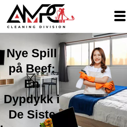
Nye Spill
på Beef:
En
Dypdykk i
De Siste