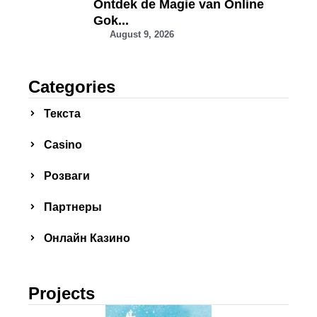
Ontdek de Magie van Online
Gok...
August 9, 2026
Categories
Текста
Сasino
Розваги
Партнеры
Онлайн Казино
Projects