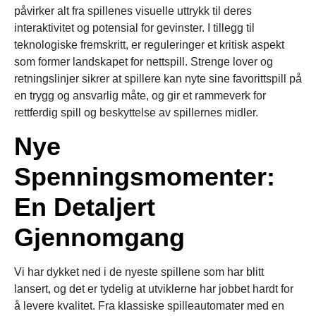
påvirker alt fra spillenes visuelle uttrykk til deres
interaktivitet og potensial for gevinster. I tillegg til
teknologiske fremskritt, er reguleringer et kritisk aspekt
som former landskapet for nettspill. Strenge lover og
retningslinjer sikrer at spillere kan nyte sine favorittspill på
en trygg og ansvarlig måte, og gir et rammeverk for
rettferdig spill og beskyttelse av spillernes midler.
Nye
Spenningsmomenter:
En Detaljert
Gjennomgang
Vi har dykket ned i de nyeste spillene som har blitt
lansert, og det er tydelig at utviklerne har jobbet hardt for
å levere kvalitet. Fra klassiske spilleautomater med en