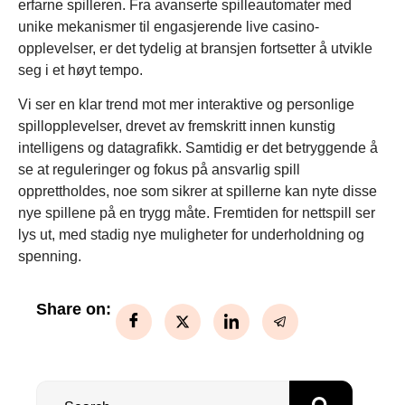
erfarne spilleren. Fra avanserte spilleautomater med
unike mekanismer til engasjerende live casino-
opplevelser, er det tydelig at bransjen fortsetter å utvikle
seg i et høyt tempo.
Vi ser en klar trend mot mer interaktive og personlige
spillopplevelser, drevet av fremskritt innen kunstig
intelligens og datagrafikk. Samtidig er det betryggende å
se at reguleringer og fokus på ansvarlig spill
opprettholdes, noe som sikrer at spillerne kan nyte disse
nye spillene på en trygg måte. Fremtiden for nettspill ser
lys ut, med stadig nye muligheter for underholdning og
spenning.
Share on: