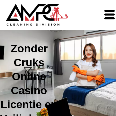
Zonder
Cruks
Online
Casino
Licentie en