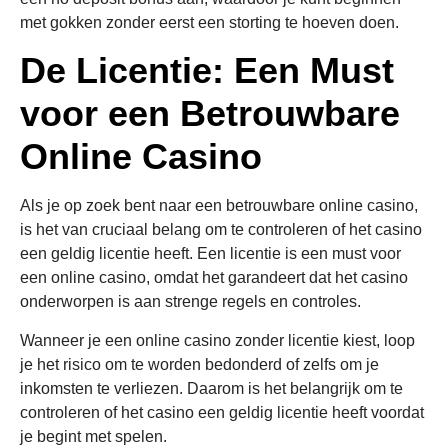
met gokken zonder eerst een storting te hoeven doen.
De Licentie: Een Must
voor een Betrouwbare
Online Casino
Als je op zoek bent naar een betrouwbare online casino,
is het van cruciaal belang om te controleren of het casino
een geldig licentie heeft. Een licentie is een must voor
een online casino, omdat het garandeert dat het casino
onderworpen is aan strenge regels en controles.
Wanneer je een online casino zonder licentie kiest, loop
je het risico om te worden bedonderd of zelfs om je
inkomsten te verliezen. Daarom is het belangrijk om te
controleren of het casino een geldig licentie heeft voordat
je begint met spelen.