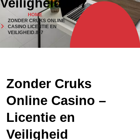
Veiligheid.807
HOME
ZONDER CRUKS ONLINE
CASINO LICENTIE EN
VEILIGHEID.807
Zonder Cruks
Online Casino –
Licentie en
Veiligheid