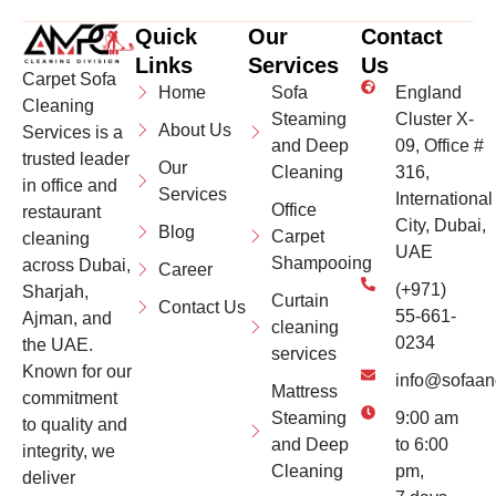
Quick
Our
Contact
Links
Services
Us
Carpet Sofa
Home
Sofa
England
Cleaning
Steaming
Cluster X-
About Us
Services is a
and Deep
09, Office #
trusted leader
Our
Cleaning
316,
in office and
Services
International
Office
restaurant
City, Dubai,
Blog
Carpet
cleaning
UAE
Shampooing
across Dubai,
Career
(+971)
Sharjah,
Curtain
Contact Us
55-661-
Ajman, and
cleaning
0234
the UAE.
services
Known for our
info@sofaan
Mattress
commitment
Steaming
9:00 am
to quality and
and Deep
to 6:00
integrity, we
Cleaning
pm,
deliver