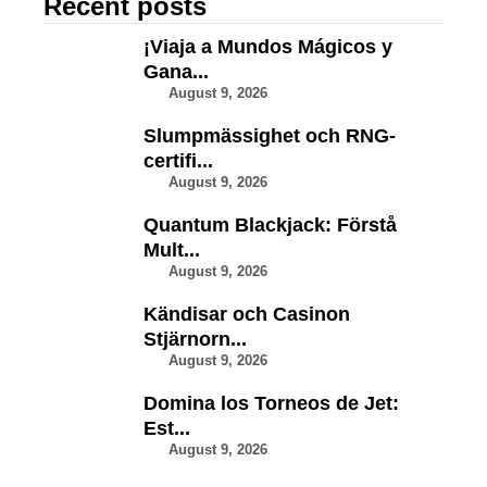
Recent posts
¡Viaja a Mundos Mágicos y
Gana...
August 9, 2026
Slumpmässighet och RNG-
certifi...
August 9, 2026
Quantum Blackjack: Förstå
Mult...
August 9, 2026
Kändisar och Casinon
Stjärnorn...
August 9, 2026
Domina los Torneos de Jet:
Est...
August 9, 2026