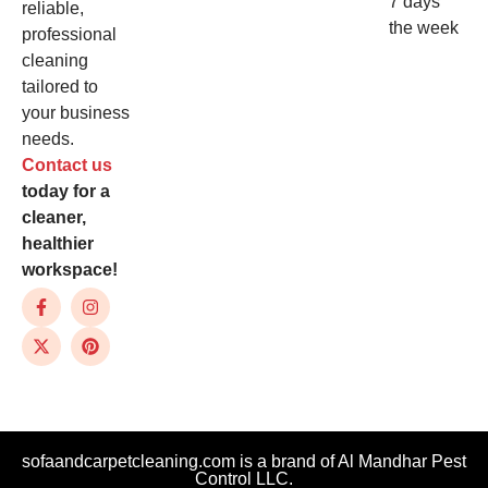
7 days
reliable,
the week
professional
cleaning
tailored to
your business
needs.
Contact us
today for a
cleaner,
healthier
workspace!
sofaandcarpetcleaning.com is a brand of Al Mandhar Pest
Control LLC.