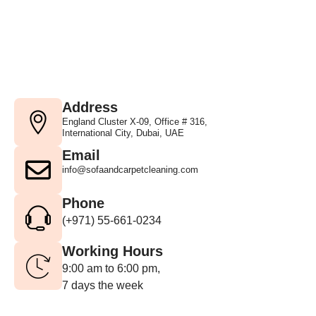
Address
England Cluster X-09, Office # 316,
International City, Dubai, UAE
Email
info@sofaandcarpetcleaning.com
Phone
(+971) 55-661-0234
Working Hours
9:00 am to 6:00 pm,
7 days the week