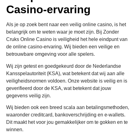
Casino-ervaring
Als je op zoek bent naar een veilig online casino, is het
belangrijk om te weten waar je moet zijn. Bij Zonder
Cruks Online Casino is veiligheid het hele eindpunt van
de online casino-ervaring. Wij bieden een veilige en
betrouwbare omgeving voor alle spelers.
Wij zijn getest en goedgekeurd door de Nederlandse
Kansspelautoriteit (KSA), wat betekent dat wij aan alle
veiligheidsnormen voldoen. Onze website is veilig en is
geverifieerd door de KSA, wat betekent dat jouw
gegevens veilig zijn.
Wij bieden ook een breed scala aan betalingsmethoden,
waaronder creditcard, bankoverschrijding en e-wallets.
Dit maakt het voor jou gemakkelijker om te gokken en te
winnen.