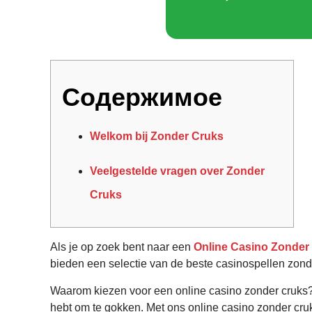
Содержимое
Welkom bij Zonder Cruks
Veelgestelde vragen over Zonder
Cruks
Als je op zoek bent naar een
Online Casino Zonde
bieden een selectie van de beste casinospellen zonde
Waarom kiezen voor een online casino zonder cruks?
hebt om te gokken. Met ons online casino zonder cru