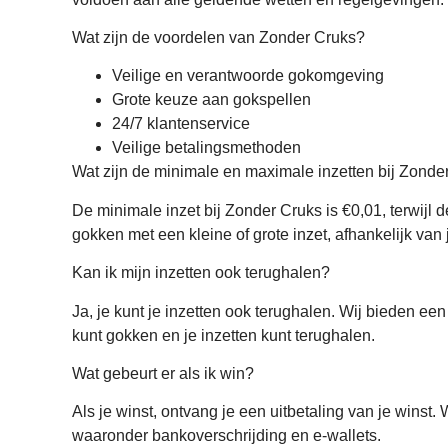
Wat zijn de voordelen van Zonder Cruks?
Veilige en verantwoorde gokomgeving
Grote keuze aan gokspellen
24/7 klantenservice
Veilige betalingsmethoden
Wat zijn de minimale en maximale inzetten bij Zonde
De minimale inzet bij Zonder Cruks is €0,01, terwijl d
gokken met een kleine of grote inzet, afhankelijk van 
Kan ik mijn inzetten ook terughalen?
Ja, je kunt je inzetten ook terughalen. Wij bieden ee
kunt gokken en je inzetten kunt terughalen.
Wat gebeurt er als ik win?
Als je winst, ontvang je een uitbetaling van je winst. 
waaronder bankoverschrijding en e-wallets.