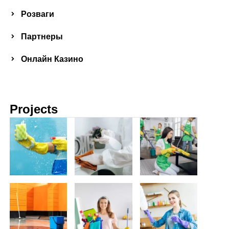
Розваги
Партнеры
Онлайн Казино
Projects