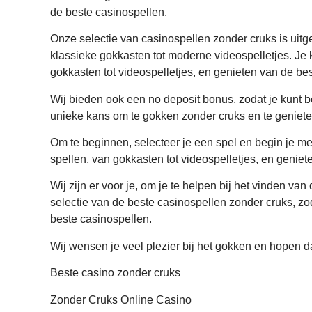
de beste casinospellen.
Onze selectie van casinospellen zonder cruks is uit
klassieke gokkasten tot moderne videospelletjes. Je 
gokkasten tot videospelletjes, en genieten van de be
Wij bieden ook een no deposit bonus, zodat je kunt b
unieke kans om te gokken zonder cruks en te geniete
Om te beginnen, selecteer je een spel en begin je me
spellen, van gokkasten tot videospelletjes, en genie
Wij zijn er voor je, om je te helpen bij het vinden v
selectie van de beste casinospellen zonder cruks, zo
beste casinospellen.
Wij wensen je veel plezier bij het gokken en hopen d
Beste casino zonder cruks
Zonder Cruks Online Casino