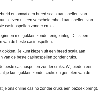
gebreid en omvat een breed scala aan spellen, van
kunt kiezen uit een verscheidenheid aan spellen, van
ste casinospellen zonder cruks.
eginnen met gokken zonder enige inleg. Dit is een
n van de beste casinospellen.
t gokken. Je kunt kiezen uit een breed scala aan
ten van de beste casinospellen zonder cruks.
an de beste casinospellen zonder cruks. Wij bieden een
dat je kunt gokken zonder cruks en genieten van de
at je ons online casino zonder cruks een bezoek brengt.