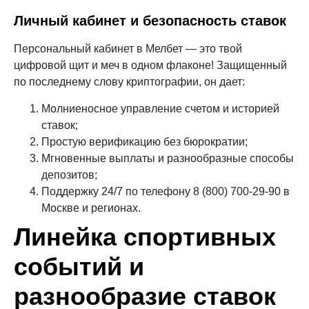
Личный кабинет и безопасность ставок
Персональный кабинет в Мелбет — это твой
цифровой щит и меч в одном флаконе! Защищенный
по последнему слову криптографии, он дает:
Молниеносное управление счетом и историей
ставок;
Простую верификацию без бюрократии;
Мгновенные выплаты и разнообразные способы
депозитов;
Поддержку 24/7 по телефону 8 (800) 700-29-90 в
Москве и регионах.
Линейка спортивных
событий и
разнообразие ставок