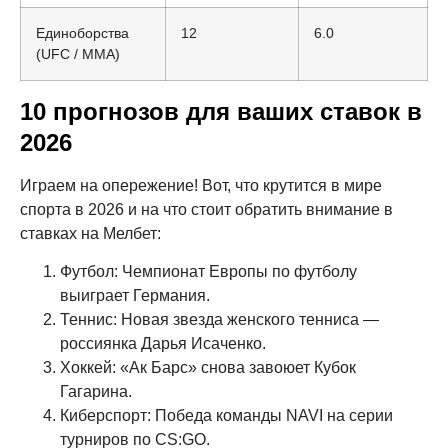
Единоборства
12
6.0
(UFC / MMA)
10 прогнозов для ваших ставок в
2026
Играем на опережение! Вот, что крутится в мире
спорта в 2026 и на что стоит обратить внимание в
ставках на Мелбет:
Футбол: Чемпионат Европы по футболу
выиграет Германия.
Теннис: Новая звезда женского тенниса —
россиянка Дарья Исаченко.
Хоккей: «Ак Барс» снова завоюет Кубок
Гагарина.
Киберспорт: Победа команды NAVI на серии
турниров по CS:GO.