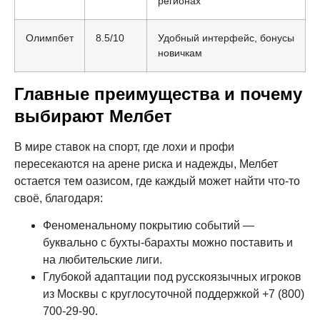
регионах
Олимпбет
8.5/10
Удобный интерфейс, бонусы
новичкам
Главные преимущества и почему
выбирают Мелбет
В мире ставок на спорт, где лохи и профи
пересекаются на арене риска и надежды, Мелбет
остается тем оазисом, где каждый может найти что-то
своё, благодаря:
Феноменальному покрытию событий —
буквально с бухты-барахты можно поставить и
на любительские лиги.
Глубокой адаптации под русскоязычных игроков
из Москвы с круглосуточной поддержкой +7 (800)
700-29-90.