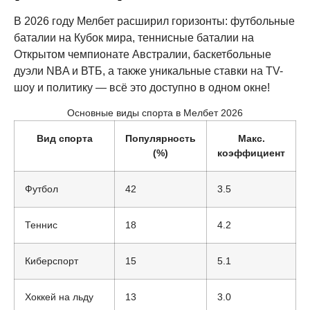
В 2026 году Мелбет расширил горизонты: футбольные
баталии на Кубок мира, теннисные баталии на
Открытом чемпионате Австралии, баскетбольные
дуэли NBA и ВТБ, а также уникальные ставки на TV-
шоу и политику — всё это доступно в одном окне!
Основные виды спорта в Мелбет 2026
Вид спорта
Популярность
Макс.
(%)
коэффициент
Футбол
42
3.5
Теннис
18
4.2
Киберспорт
15
5.1
Хоккей на льду
13
3.0