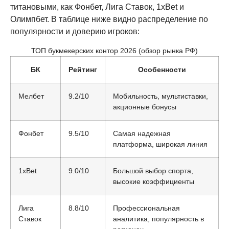
титановыми, как Фонбет, Лига Ставок, 1xBet и
Олимпбет. В таблице ниже видно распределение по
популярности и доверию игроков:
ТОП букмекерских контор 2026 (обзор рынка РФ)
БК
Рейтинг
Особенности
Мелбет
9.2/10
Мобильность, мультиставки,
акционные бонусы
Фонбет
9.5/10
Самая надежная
платформа, широкая линия
1xBet
9.0/10
Большой выбор спорта,
высокие коэффициенты
Лига
8.8/10
Профессиональная
Ставок
аналитика, популярность в