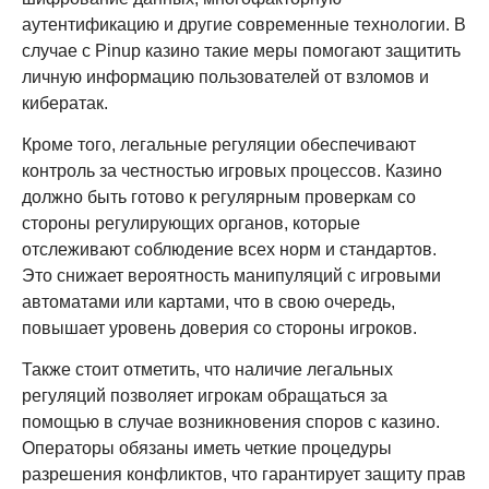
аутентификацию и другие современные технологии. В
случае с Pinup казино такие меры помогают защитить
личную информацию пользователей от взломов и
кибератак.
Кроме того, легальные регуляции обеспечивают
контроль за честностью игровых процессов. Казино
должно быть готово к регулярным проверкам со
стороны регулирующих органов, которые
отслеживают соблюдение всех норм и стандартов.
Это снижает вероятность манипуляций с игровыми
автоматами или картами, что в свою очередь,
повышает уровень доверия со стороны игроков.
Также стоит отметить, что наличие легальных
регуляций позволяет игрокам обращаться за
помощью в случае возникновения споров с казино.
Операторы обязаны иметь четкие процедуры
разрешения конфликтов, что гарантирует защиту прав