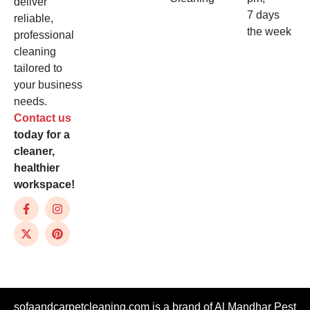
deliver
7 days
reliable,
the week
professional
cleaning
tailored to
your business
needs.
Contact us
today for a
cleaner,
healthier
workspace!
sofaandcarpetcleaning.com is a brand of Al Mandhar Pest