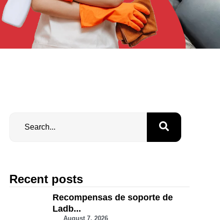
Recent posts
Recompensas de soporte de
Ladb...
August 7, 2026