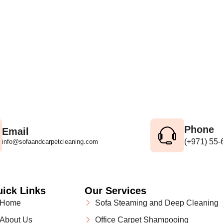
Phone
Email
(+971) 55
info@sofaandcarpetcleaning.com
ick Links
Our Services
Home
Sofa Steaming and Deep Cleaning
About Us
Office Carpet Shampooing