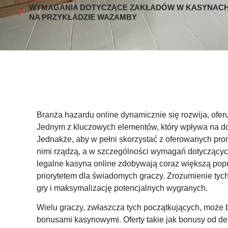
WYMAGANIA DOTYCZĄCE ZAKŁADÓW W KASYNACH 
NA PRZYKŁADZIE WAZAMBY
Branża hazardu online dynamicznie się rozwija, ofe
Jednym z kluczowych elementów, który wpływa na do
Jednakże, aby w pełni skorzystać z oferowanych pro
nimi rządzą, a w szczególności wymagań dotyczącyc
legalne kasyna online zdobywają coraz większą popu
priorytetem dla świadomych graczy. Zrozumienie ty
gry i maksymalizację potencjalnych wygranych.
Wielu graczy, zwłaszcza tych początkujących, może 
bonusami kasynowymi. Oferty takie jak bonusy od d