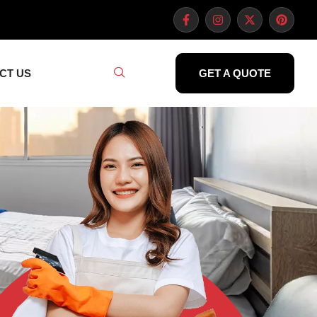
CT US
GET A QUOTE