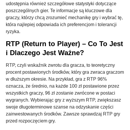
udostępnia również szczegółowe statystyki dotyczące
poszczególnych gier. Te informacje są kluczowe dla
graczy, którzy chcą zrozumieć mechanikę gry i wybrać tę,
która najlepiej odpowiada ich preferencjom i tolerancji
ryzyka.
RTP (Return to Player) – Co To Jest
i Dlaczego Jest Ważne?
RTP, czyli wskaźnik zwrotu dla gracza, to teoretyczny
procent postawionych środków, który gra zwraca graczom
w dłuższym okresie. Na przykład, gra z RTP 96%
oznacza, że średnio, na każde 100 zł postawione przez
wszystkich graczy, 96 zł zostanie zwrócone w postaci
wygranych. Wybierając gry z wyższym RTP, zwiększasz
swoje długoterminowe szanse na odzyskanie części
zainwestowanych środków. Zawsze sprawdzaj RTP gry
przed rozpoczęciem gry.