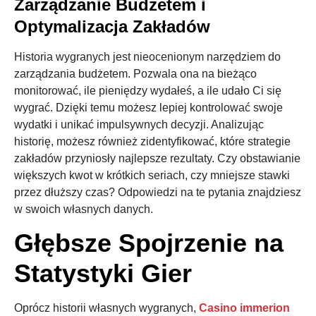
Zarządzanie Budżetem i
Optymalizacja Zakładów
Historia wygranych jest nieocenionym narzędziem do
zarządzania budżetem. Pozwala ona na bieżąco
monitorować, ile pieniędzy wydałeś, a ile udało Ci się
wygrać. Dzięki temu możesz lepiej kontrolować swoje
wydatki i unikać impulsywnych decyzji. Analizując
historię, możesz również zidentyfikować, które strategie
zakładów przyniosły najlepsze rezultaty. Czy obstawianie
większych kwot w krótkich seriach, czy mniejsze stawki
przez dłuższy czas? Odpowiedzi na te pytania znajdziesz
w swoich własnych danych.
Głębsze Spojrzenie na
Statystyki Gier
Oprócz historii własnych wygranych,
Casino immerion