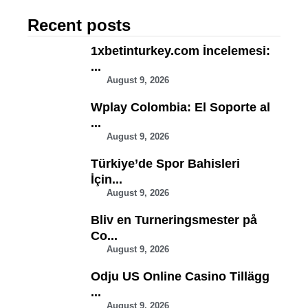
Recent posts
1xbetinturkey.com İncelemesi:
...
August 9, 2026
Wplay Colombia: El Soporte al
...
August 9, 2026
Türkiye’de Spor Bahisleri
İçin...
August 9, 2026
Bliv en Turneringsmester på
Co...
August 9, 2026
Odju US Online Casino Tillägg
...
August 9, 2026