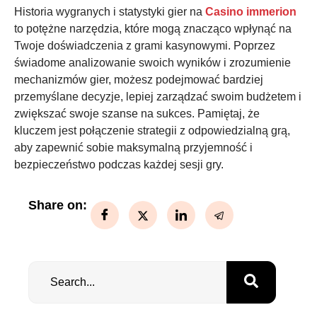
Historia wygranych i statystyki gier na
Casino immerion
to potężne narzędzia, które mogą znacząco wpłynąć na
Twoje doświadczenia z grami kasynowymi. Poprzez
świadome analizowanie swoich wyników i zrozumienie
mechanizmów gier, możesz podejmować bardziej
przemyślane decyzje, lepiej zarządzać swoim budżetem i
zwiększać swoje szanse na sukces. Pamiętaj, że
kluczem jest połączenie strategii z odpowiedzialną grą,
aby zapewnić sobie maksymalną przyjemność i
bezpieczeństwo podczas każdej sesji gry.
Share on: