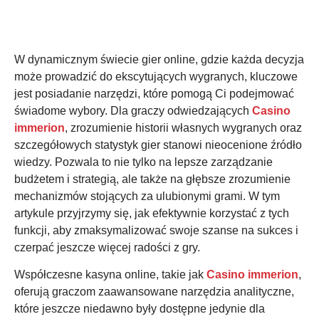
W dynamicznym świecie gier online, gdzie każda decyzja
może prowadzić do ekscytujących wygranych, kluczowe
jest posiadanie narzędzi, które pomogą Ci podejmować
świadome wybory. Dla graczy odwiedzających
Casino
immerion
, zrozumienie historii własnych wygranych oraz
szczegółowych statystyk gier stanowi nieocenione źródło
wiedzy. Pozwala to nie tylko na lepsze zarządzanie
budżetem i strategią, ale także na głębsze zrozumienie
mechanizmów stojących za ulubionymi grami. W tym
artykule przyjrzymy się, jak efektywnie korzystać z tych
funkcji, aby zmaksymalizować swoje szanse na sukces i
czerpać jeszcze więcej radości z gry.
Współczesne kasyna online, takie jak
Casino immerion
,
oferują graczom zaawansowane narzędzia analityczne,
które jeszcze niedawno były dostępne jedynie dla