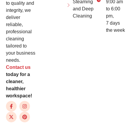
Steaming
9:00 am
to quality and
and Deep
to 6:00
integrity, we
Cleaning
pm,
deliver
7 days
reliable,
the week
professional
cleaning
tailored to
your business
needs.
Contact us
today for a
cleaner,
healthier
workspace!