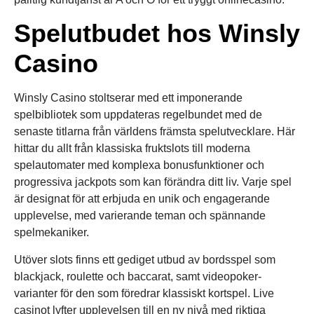
Spelutbudet hos Winsly
Casino
Winsly Casino stoltserar med ett imponerande
spelbibliotek som uppdateras regelbundet med de
senaste titlarna från världens främsta spelutvecklare. Här
hittar du allt från klassiska fruktslots till moderna
spelautomater med komplexa bonusfunktioner och
progressiva jackpots som kan förändra ditt liv. Varje spel
är designat för att erbjuda en unik och engagerande
upplevelse, med varierande teman och spännande
spelmekaniker.
Utöver slots finns ett gediget utbud av bordsspel som
blackjack, roulette och baccarat, samt videopoker-
varianter för den som föredrar klassiskt kortspel. Live
casinot lyfter upplevelsen till en ny nivå med riktiga