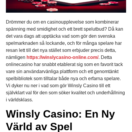
Drömmer du om en casinoupplevelse som kombinerar
spänning med smidighet och ett brett spelutbud? Då kan
det vara dags att upptäcka vad som gör den svenska
spelmarknaden så lockande, och för många spelare har
resan lett till det nya stället som erbjuder precis detta,
nämligen
https://winslycasino-online.com/
. Detta
onlinecasino har snabbt etablerat sig som en favorit tack
vare sin användarvänliga plattform och ett genomtänkt
spelbibliotek som tilltalar både nya och erfarna spelare.
Vi dyker nu ner i vad som gör Winsly Casino till ett
självklart val för den som söker kvalitet och underhållning
i världsklass.
Winsly Casino: En Ny
Värld av Spel