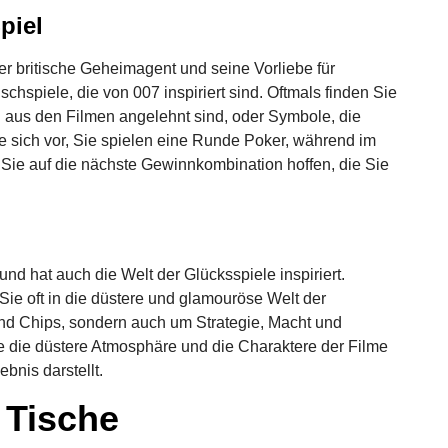
piel
r britische Geheimagent und seine Vorliebe für
chspiele, die von 007 inspiriert sind. Oftmals finden Sie
 aus den Filmen angelehnt sind, oder Symbole, die
 sich vor, Sie spielen eine Runde Poker, während im
 Sie auf die nächste Gewinnkombination hoffen, die Sie
und hat auch die Welt der Glücksspiele inspiriert.
Sie oft in die düstere und glamouröse Welt der
und Chips, sondern auch um Strategie, Macht und
sie die düstere Atmosphäre und die Charaktere der Filme
bnis darstellt.
 Tische