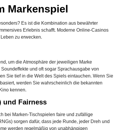
em Markenspiel
sonders? Es ist die Kombination aus bewährter
immersives Erlebnis schafft. Moderne Online-Casinos
um Leben zu erwecken.
dend, um die Atmosphäre der jeweiligen Marke
e Soundeffekte und oft sogar Sprachausgabe von
n Sie tief in die Welt des Spiels eintauchen. Wenn Sie
 basiert, werden Sie wahrscheinlich die bekannten
Kino kennen.
) und Fairness
h bei Marken-Tischspielen faire und zufällige
(RNGs) sorgen dafür, dass jede Runde, jeder Dreh und
ysteme werden regelmäßig von unabhängigen