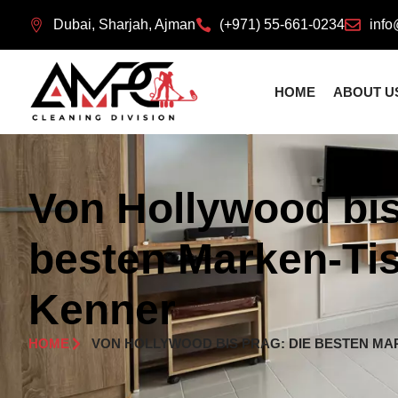
Dubai, Sharjah, Ajman
(+971) 55-661-0234
info
HOME
ABOUT U
Von Hollywood bis
besten Marken-Tis
Kenner
HOME
VON HOLLYWOOD BIS PRAG: DIE BESTEN MA