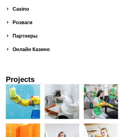
Сasino
Розваги
Партнеры
Онлайн Казино
Projects