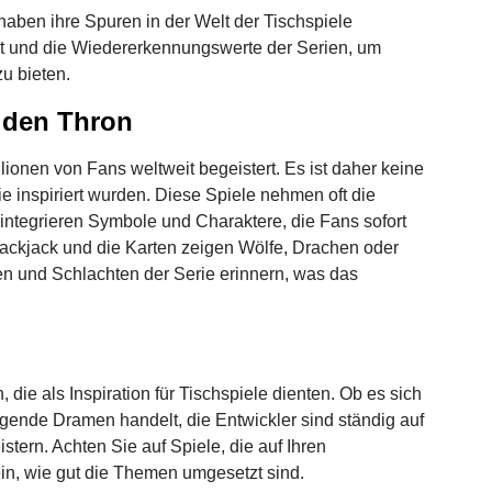
haben ihre Spuren in der Welt der Tischspiele
eit und die Wiedererkennungswerte der Serien, um
u bieten.
 den Thron
ionen von Fans weltweit begeistert. Es ist daher keine
e inspiriert wurden. Diese Spiele nehmen oft die
ntegrieren Symbole und Charaktere, die Fans sofort
Blackjack und die Karten zeigen Wölfe, Drachen oder
en und Schlachten der Serie erinnern, was das
die als Inspiration für Tischspiele dienten. Ob es sich
gende Dramen handelt, die Entwickler sind ständig auf
tern. Achten Sie auf Spiele, die auf Ihren
ein, wie gut die Themen umgesetzt sind.