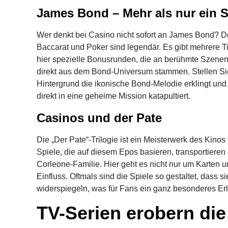
James Bond – Mehr als nur ein S
Wer denkt bei Casino nicht sofort an James Bond? De
Baccarat und Poker sind legendär. Es gibt mehrere Tis
hier spezielle Bonusrunden, die an berühmte Szenen
direkt aus dem Bond-Universum stammen. Stellen Sie
Hintergrund die ikonische Bond-Melodie erklingt und
direkt in eine geheime Mission katapultiert.
Casinos und der Pate
Die „Der Pate“-Trilogie ist ein Meisterwerk des Kinos 
Spiele, die auf diesem Epos basieren, transportieren 
Corleone-Familie. Hier geht es nicht nur um Karten 
Einfluss. Oftmals sind die Spiele so gestaltet, dass 
widerspiegeln, was für Fans ein ganz besonderes Erle
TV-Serien erobern die