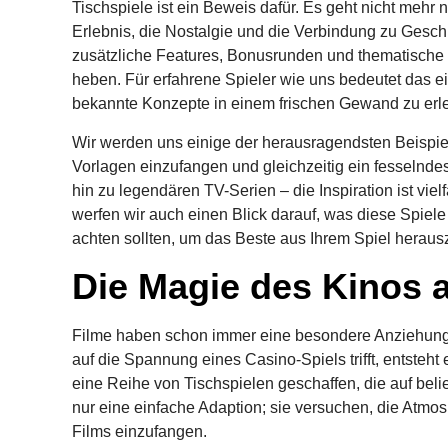
Tischspiele ist ein Beweis dafür. Es geht nicht meh
Erlebnis, die Nostalgie und die Verbindung zu Geschic
zusätzliche Features, Bonusrunden und thematische 
heben. Für erfahrene Spieler wie uns bedeutet das
bekannte Konzepte in einem frischen Gewand zu erl
Wir werden uns einige der herausragendsten Beispiel
Vorlagen einzufangen und gleichzeitig ein fesselndes
hin zu legendären TV-Serien – die Inspiration ist vie
werfen wir auch einen Blick darauf, was diese Spiel
achten sollten, um das Beste aus Ihrem Spiel heraus
Die Magie des Kinos 
Filme haben schon immer eine besondere Anziehungs
auf die Spannung eines Casino-Spiels trifft, entsteht
eine Reihe von Tischspielen geschaffen, die auf belie
nur eine einfache Adaption; sie versuchen, die Atm
Films einzufangen.