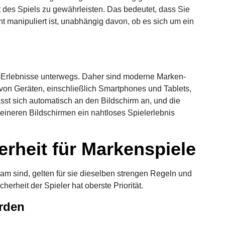
ität des Spiels zu gewährleisten. Das bedeutet, dass Sie
t manipuliert ist, unabhängig davon, ob es sich um ein
o-Erlebnisse unterwegs. Daher sind moderne Marken-
l von Geräten, einschließlich Smartphones und Tablets,
sst sich automatisch an den Bildschirm an, und die
kleineren Bildschirmen ein nahtloses Spielerlebnis
rheit für Markenspiele
m sind, gelten für sie dieselben strengen Regeln und
herheit der Spieler hat oberste Priorität.
rden