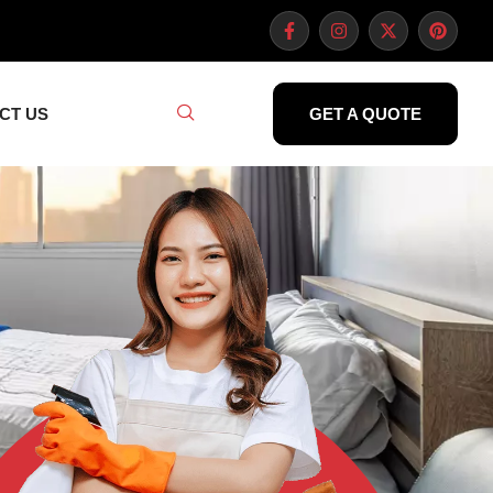
CT US
GET A QUOTE