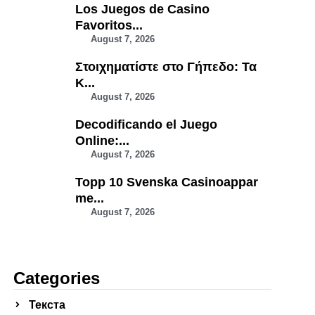
Los Juegos de Casino
Favoritos...
August 7, 2026
Στοιχηματίστε στο Γήπεδο: Τα
Κ...
August 7, 2026
Decodificando el Juego
Online:...
August 7, 2026
Topp 10 Svenska Casinoappar
me...
August 7, 2026
Categories
Текста