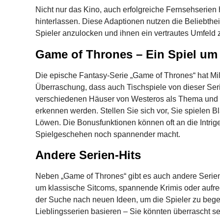
Nicht nur das Kino, auch erfolgreiche Fernsehserien 
hinterlassen. Diese Adaptionen nutzen die Beliebth
Spieler anzulocken und ihnen ein vertrautes Umfeld z
Game of Thrones – Ein Spiel um
Die epische Fantasy-Serie „Game of Thrones“ hat Mill
Überraschung, dass auch Tischspiele von dieser Seri
verschiedenen Häuser von Westeros als Thema und i
erkennen werden. Stellen Sie sich vor, Sie spielen 
Löwen. Die Bonusfunktionen können oft an die Intrig
Spielgeschehen noch spannender macht.
Andere Serien-Hits
Neben „Game of Thrones“ gibt es auch andere Serien, 
um klassische Sitcoms, spannende Krimis oder aufre
der Suche nach neuen Ideen, um die Spieler zu begeis
Lieblingsserien basieren – Sie könnten überrascht s