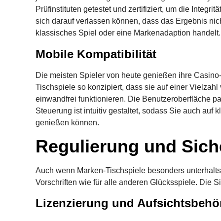
Prüfinstituten getestet und zertifiziert, um die Integr
sich darauf verlassen können, dass das Ergebnis nich
klassisches Spiel oder eine Markenadaption handelt.
Mobile Kompatibilität
Die meisten Spieler von heute genießen ihre Casin
Tischspiele so konzipiert, dass sie auf einer Vielzah
einwandfrei funktionieren. Die Benutzeroberfläche pa
Steuerung ist intuitiv gestaltet, sodass Sie auch auf 
genießen können.
Regulierung und Siche
Auch wenn Marken-Tischspiele besonders unterhaltsa
Vorschriften wie für alle anderen Glücksspiele. Die Sic
Lizenzierung und Aufsichtsbehö