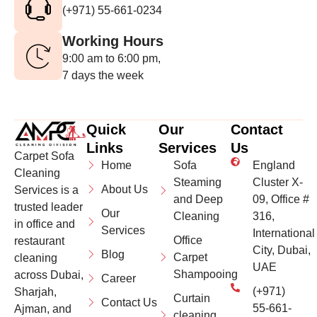
(+971) 55-661-0234
Working Hours
9:00 am to 6:00 pm,
7 days the week
Quick
Our
Contact
Links
Services
Us
Carpet Sofa
Home
Sofa
England
Cleaning
Steaming
Cluster X-
About Us
Services is a
and Deep
09, Office #
trusted leader
Our
Cleaning
316,
in office and
Services
International
Office
restaurant
City, Dubai,
Blog
Carpet
cleaning
UAE
Shampooing
across Dubai,
Career
(+971)
Sharjah,
Curtain
Contact Us
55-661-
Ajman, and
cleaning