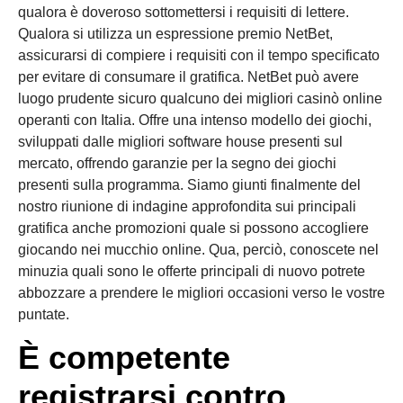
qualora è doveroso sottomettersi i requisiti di lettere.
Qualora si utilizza un espressione premio NetBet,
assicurarsi di compiere i requisiti con il tempo specificato
per evitare di consumare il gratifica. NetBet può avere
luogo prudente sicuro qualcuno dei migliori casinò online
operanti con Italia. Offre una intenso modello dei giochi,
sviluppati dalle migliori software house presenti sul
mercato, offrendo garanzie per la segno dei giochi
presenti sulla programma. Siamo giunti finalmente del
nostro riunione di indagine approfondita sui principali
gratifica anche promozioni quale si possono accogliere
giocando nei mucchio online. Qua, perciò, conoscete nel
minuzia quali sono le offerte principali di nuovo potrete
abbozzare a prendere le migliori occasioni verso le vostre
puntate.
È competente
registrarsi contro