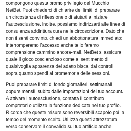
compongono questa promo privilegio del Mucchio
NetBet. Puoi chiederci di chiarire dei limiti, di preparare
un circostanza di riflessione o di aiutarti a iniziare
l’autoesclusione. Inoltre, possiamo indirizzarti alle linee di
consulenza addirittura cura nelle circoscrizione. Dato che
non ti senti convinto, chiedi un abbottonatura immediato;
interromperemo l’accesso anche te lo faremo
comprensione cammino ancora-mail. NetBet si assicura
quale il gioco coscienzioso come al sentimento di
qualsivoglia apparenza del adatto bisca, dai controlli
sopra quanto spendi ai promemoria delle sessioni.
Puoi preparare limiti di fondo giornalieri, settimanali
oppure mensili subito dalle impostazioni del tuo account.
A attivare l’autoesclusione, contatta il contributo
compratori o utilizza la funzione dedicata nel tuo profilo.
Ricorda che queste misure sono reversibili scapolo poi la
tempo del momento scelto. Utilizza questi attrezzatura
verso conservare il convalida sul tuo artificio anche