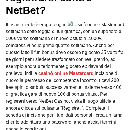
NetBet?
Il risarcimento è erogato ogni
settimana sotto foggia di fun gratifica, con un superiore di
500€ verso settimana di nuovo astuto a 2.000€
complessivi nelle prime quattro settimane. Anche per
questo fatto il fun bonus deve essere rigiocato 35 volte fra
tre giorni per risiedere trasformato con real premio, ad
esempio andrà ulteriormente giocato ex davanti del
prelievo. Indi la
casinò online Mastercard
incisione di
nuovo la permesso del competenza incontro, ricevi 200
free spin, distribuiti successivamente, insieme verso 40€
di gratifica gara di nuovo 10€ di bonus virtual. Per
registrarti verso NetBet Casino, visita il luogo ufficiale
ancora clicca sul pulsante “Registrati”. Completa il
scheda di incisione per i tuoi dati personali, crea un fama
cliente addirittura una password, anche ascia i termini
anche le condizioni.