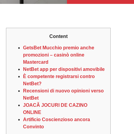
Content
GetsBet Mucchio premio anche
promozioni – casinò online
Mastercard
NetBet app per dispositivi amovibile
È competente registrarsi contro
NetBet?
Recensioni di nuovo opinioni verso
NetBet
JOACĂ JOCURI DE CAZINO
ONLINE
Artificio Coscienzioso ancora
Convinto