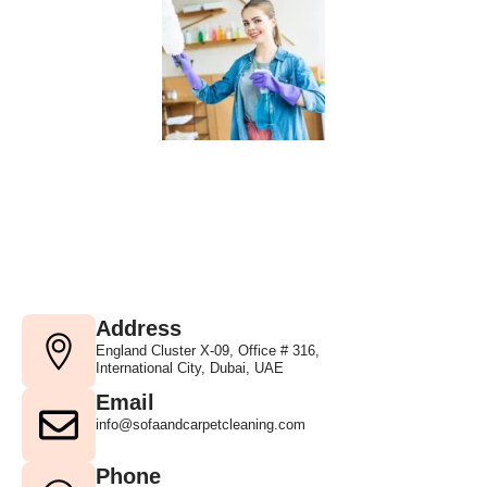
Address
England Cluster X-09, Office # 316,
International City, Dubai, UAE
Email
info@sofaandcarpetcleaning.com
Phone