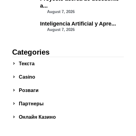
a...
August 7, 2026
Inteligencia Artificial y Apre...
August 7, 2026
Categories
Текста
Сasino
Розваги
Партнеры
Онлайн Казино