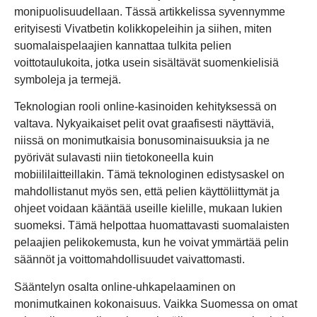
monipuolisuudellaan. Tässä artikkelissa syvennymme
erityisesti Vivatbetin kolikkopeleihin ja siihen, miten
suomalaispelaajien kannattaa tulkita pelien
voittotaulukoita, jotka usein sisältävät suomenkielisiä
symboleja ja termejä.
Teknologian rooli online-kasinoiden kehityksessä on
valtava. Nykyaikaiset pelit ovat graafisesti näyttäviä,
niissä on monimutkaisia bonusominaisuuksia ja ne
pyörivät sulavasti niin tietokoneella kuin
mobiililaitteillakin. Tämä teknologinen edistysaskel on
mahdollistanut myös sen, että pelien käyttöliittymät ja
ohjeet voidaan kääntää useille kielille, mukaan lukien
suomeksi. Tämä helpottaa huomattavasti suomalaisten
pelaajien pelikokemusta, kun he voivat ymmärtää pelin
säännöt ja voittomahdollisuudet vaivattomasti.
Sääntelyn osalta online-uhkapelaaminen on
monimutkainen kokonaisuus. Vaikka Suomessa on omat