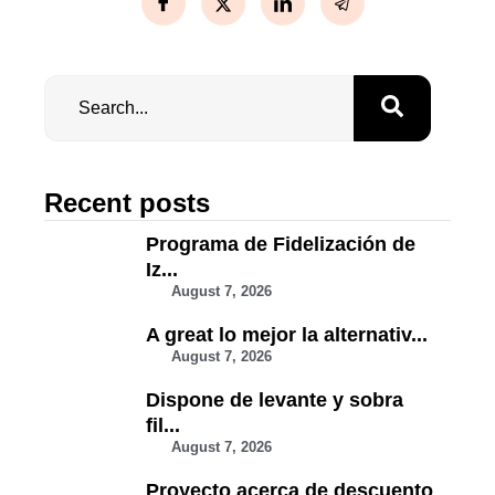
Recent posts
Programa de Fidelización de
Iz...
August 7, 2026
A great lo mejor la alternativ...
August 7, 2026
Dispone de levante y sobra
fil...
August 7, 2026
Proyecto acerca de descuento