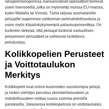
rahapelimonopolinsa, kansainväliset operaattorit toimivat
usein lisensseillä, jotka on myönnetty muissa EU-maissa,
kuten Maltalla tai Virosta. Tämä tarjoaa suomalaisille
pelaajille laajemman valikoiman pelimahdollisuuksia ja
usein myös kilpailukykyisempiä palautusprosentteja. On
kuitenkin tärkeää, että pelaajat tuntevat vastuullisen
pelaamisen periaatteet ja valitsevat luotettavia
pelialustoja.
Kolikkopelien Perusteet
ja Voittotaulukon
Merkitys
Kolikkopelit ovat online-kasinoiden suosituimpia pelejä,
ja niiden viehätys perustuu yksinkertaisuuteen ja
mahdollisuuteen voittaa suuria summia pienellä
panoksella. Jokaisessa kolikkopelissä on voittotaulukko,