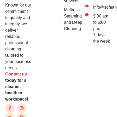
services
Known for our
info@sofaan
Mattress
commitment
Steaming
9:00 am
to quality and
and Deep
to 6:00
integrity, we
Cleaning
pm,
deliver
7 days
reliable,
the week
professional
cleaning
tailored to
your business
needs.
Contact us
today for a
cleaner,
healthier
workspace!