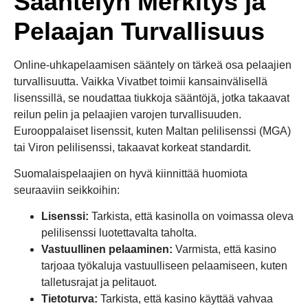
Sääntelyn Merkitys ja
Pelaajan Turvallisuus
Online-uhkapelaamisen sääntely on tärkeä osa pelaajien
turvallisuutta. Vaikka Vivatbet toimii kansainvälisellä
lisenssillä, se noudattaa tiukkoja sääntöjä, jotka takaavat
reilun pelin ja pelaajien varojen turvallisuuden.
Eurooppalaiset lisenssit, kuten Maltan pelilisenssi (MGA)
tai Viron pelilisenssi, takaavat korkeat standardit.
Suomalaispelaajien on hyvä kiinnittää huomiota
seuraaviin seikkoihin:
Lisenssi:
Tarkista, että kasinolla on voimassa oleva
pelilisenssi luotettavalta taholta.
Vastuullinen pelaaminen:
Varmista, että kasino
tarjoaa työkaluja vastuulliseen pelaamiseen, kuten
talletusrajat ja pelitauot.
Tietoturva:
Tarkista, että kasino käyttää vahvaa