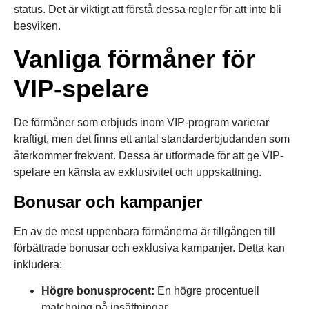
status. Det är viktigt att förstå dessa regler för att inte bli
besviken.
Vanliga förmåner för
VIP-spelare
De förmåner som erbjuds inom VIP-program varierar
kraftigt, men det finns ett antal standarderbjudanden som
återkommer frekvent. Dessa är utformade för att ge VIP-
spelare en känsla av exklusivitet och uppskattning.
Bonusar och kampanjer
En av de mest uppenbara förmånerna är tillgången till
förbättrade bonusar och exklusiva kampanjer. Detta kan
inkludera:
Högre bonusprocent:
En högre procentuell
matchning på insättningar.