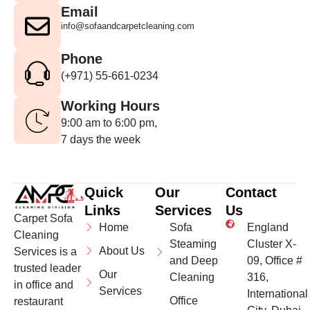
Email
info@sofaandcarpetcleaning.com
Phone
(+971) 55-661-0234
Working Hours
9:00 am to 6:00 pm,
7 days the week
Quick
Our
Contact
Links
Services
Us
Carpet Sofa
Home
Sofa
England
Cleaning
Steaming
Cluster X-
About Us
Services is a
and Deep
09, Office #
trusted leader
Our
Cleaning
316,
in office and
Services
International
Office
restaurant