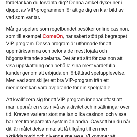
fördelar kan du förvänta dig? Denna artikel dyker ner i
djupet av VIP-programmen för att ge dig en klar bild av
vad som väntar.
Många spelare som regelbundet besöker online casinon,
som till exempel
ComeOn
, har säkert stött på begreppet
VIP-program. Dessa program är utformade för att
uppmärksamma och belöna de mest lojala och
högomsättande spelarna. Det är ett sätt för casinon att
visa uppskattning och behålla sina mest värdefulla
kunder genom att erbjuda en förbättrad spelupplevelse.
Men vad som skiljer ett bra VIP-program från ett
mediokert kan vara avgörande för din spelglädje.
Att kvalificera sig för ett VIP-program innebär oftast att
man uppnår en viss nivå av aktivitet och insättningar över
tid. Kraven varierar stort mellan olika casinon, och vissa
har mer transparenta system än andra. Oavsett hur du når
dit, är målet detsamma: att få tillgång till en mer
skräddarsydd och givande spelresa. Vi kommer att