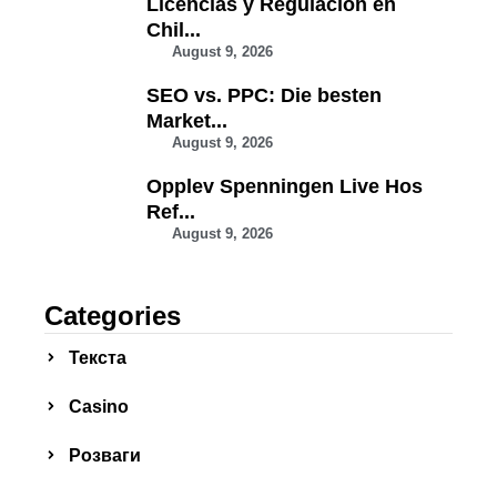
Licencias y Regulación en
Chil...
August 9, 2026
SEO vs. PPC: Die besten
Market...
August 9, 2026
Opplev Spenningen Live Hos
Ref...
August 9, 2026
Categories
Текста
Сasino
Розваги