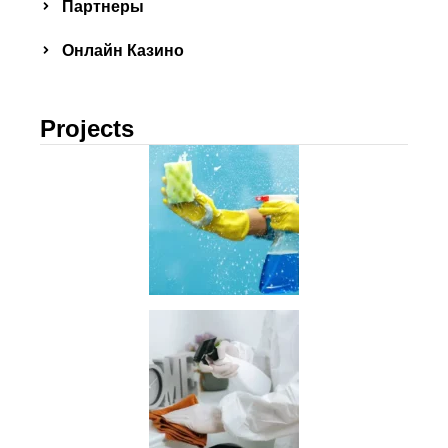
Партнеры
Онлайн Казино
Projects