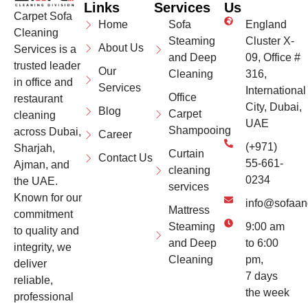
Links
Services
Us
Carpet Sofa
Home
Sofa
England
Cleaning
Steaming
Cluster X-
About Us
Services is a
and Deep
09, Office #
trusted leader
Our
Cleaning
316,
in office and
Services
International
Office
restaurant
City, Dubai,
Blog
Carpet
cleaning
UAE
Shampooing
across Dubai,
Career
(+971)
Sharjah,
Curtain
Contact Us
55-661-
Ajman, and
cleaning
0234
the UAE.
services
Known for our
info@sofaan
Mattress
commitment
Steaming
9:00 am
to quality and
and Deep
to 6:00
integrity, we
Cleaning
pm,
deliver
7 days
reliable,
the week
professional