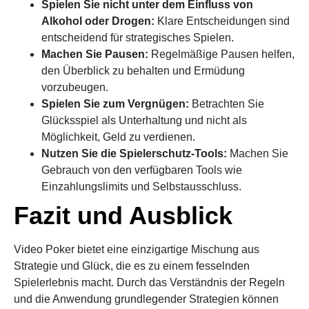
Spielen Sie nicht unter dem Einfluss von
Alkohol oder Drogen:
Klare Entscheidungen sind
entscheidend für strategisches Spielen.
Machen Sie Pausen:
Regelmäßige Pausen helfen,
den Überblick zu behalten und Ermüdung
vorzubeugen.
Spielen Sie zum Vergnügen:
Betrachten Sie
Glücksspiel als Unterhaltung und nicht als
Möglichkeit, Geld zu verdienen.
Nutzen Sie die Spielerschutz-Tools:
Machen Sie
Gebrauch von den verfügbaren Tools wie
Einzahlungslimits und Selbstausschluss.
Fazit und Ausblick
Video Poker bietet eine einzigartige Mischung aus
Strategie und Glück, die es zu einem fesselnden
Spielerlebnis macht. Durch das Verständnis der Regeln
und die Anwendung grundlegender Strategien können