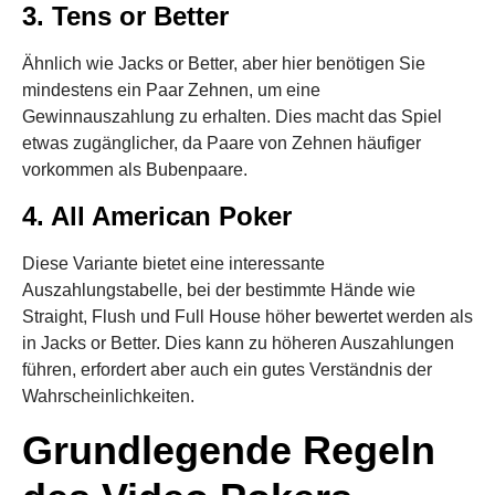
3. Tens or Better
Ähnlich wie Jacks or Better, aber hier benötigen Sie
mindestens ein Paar Zehnen, um eine
Gewinnauszahlung zu erhalten. Dies macht das Spiel
etwas zugänglicher, da Paare von Zehnen häufiger
vorkommen als Bubenpaare.
4. All American Poker
Diese Variante bietet eine interessante
Auszahlungstabelle, bei der bestimmte Hände wie
Straight, Flush und Full House höher bewertet werden als
in Jacks or Better. Dies kann zu höheren Auszahlungen
führen, erfordert aber auch ein gutes Verständnis der
Wahrscheinlichkeiten.
Grundlegende Regeln