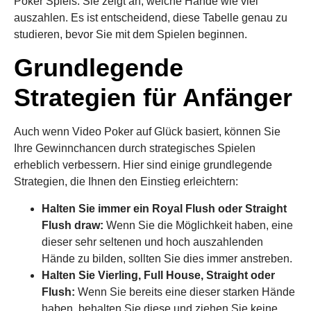
Poker Spiels. Sie zeigt an, welche Hände wie viel
auszahlen. Es ist entscheidend, diese Tabelle genau zu
studieren, bevor Sie mit dem Spielen beginnen.
Grundlegende
Strategien für Anfänger
Auch wenn Video Poker auf Glück basiert, können Sie
Ihre Gewinnchancen durch strategisches Spielen
erheblich verbessern. Hier sind einige grundlegende
Strategien, die Ihnen den Einstieg erleichtern:
Halten Sie immer ein Royal Flush oder Straight
Flush draw:
Wenn Sie die Möglichkeit haben, eine
dieser sehr seltenen und hoch auszahlenden
Hände zu bilden, sollten Sie dies immer anstreben.
Halten Sie Vierling, Full House, Straight oder
Flush:
Wenn Sie bereits eine dieser starken Hände
haben, behalten Sie diese und ziehen Sie keine