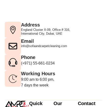
Address
England Cluster X-09, Office # 316,
International City, Dubai, UAE
Email
info@sofaandcarpetcleaning.com
Phone
(+971) 55-661-0234
Working Hours
9:00 am to 6:00 pm,
7 days the week
Quick
Our
Contact