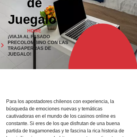
de
Juegalo!
HOME
¡VIAJA AL PASADO
PRECOLOMBINO CON LAS
TRAGAPERRAS DE
JUEGALO!
Para los apostadores chilenos con experiencia, la
búsqueda de emociones nuevas y temáticas
cautivadoras en el mundo de los casinos online es
constante. Si eres de los que disfrutan de una buena
partida de tragamonedas y te fascina la rica historia de