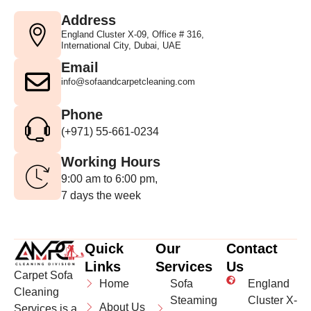
Address
England Cluster X-09, Office # 316,
International City, Dubai, UAE
Email
info@sofaandcarpetcleaning.com
Phone
(+971) 55-661-0234
Working Hours
9:00 am to 6:00 pm,
7 days the week
Quick
Our
Contact
Links
Services
Us
Carpet Sofa
Home
Sofa
England
Cleaning
Steaming
Cluster X-
About Us
Services is a