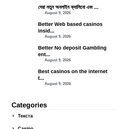
সেরা নতুন অনলাইন ক্যাসিনো এবং ...
August 9, 2026
Better Web based casinos
insid...
August 9, 2026
Better No deposit Gambling
ent...
August 9, 2026
Best casinos on the internet
t...
August 9, 2026
Categories
Текста
Сasino