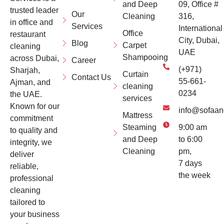
and Deep
09, Office #
trusted leader
Our
Cleaning
316,
in office and
Services
International
Office
restaurant
City, Dubai,
Blog
Carpet
cleaning
UAE
Shampooing
across Dubai,
Career
(+971)
Sharjah,
Curtain
Contact Us
55-661-
Ajman, and
cleaning
0234
the UAE.
services
Known for our
info@sofaan
Mattress
commitment
Steaming
9:00 am
to quality and
and Deep
to 6:00
integrity, we
Cleaning
pm,
deliver
7 days
reliable,
the week
professional
cleaning
tailored to
your business