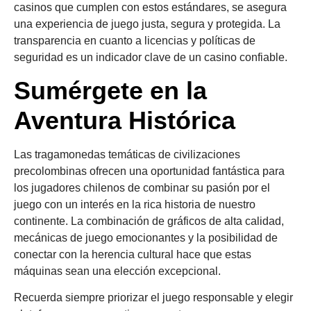
casinos que cumplen con estos estándares, se asegura
una experiencia de juego justa, segura y protegida. La
transparencia en cuanto a licencias y políticas de
seguridad es un indicador clave de un casino confiable.
Sumérgete en la
Aventura Histórica
Las tragamonedas temáticas de civilizaciones
precolombinas ofrecen una oportunidad fantástica para
los jugadores chilenos de combinar su pasión por el
juego con un interés en la rica historia de nuestro
continente. La combinación de gráficos de alta calidad,
mecánicas de juego emocionantes y la posibilidad de
conectar con la herencia cultural hace que estas
máquinas sean una elección excepcional.
Recuerda siempre priorizar el juego responsable y elegir