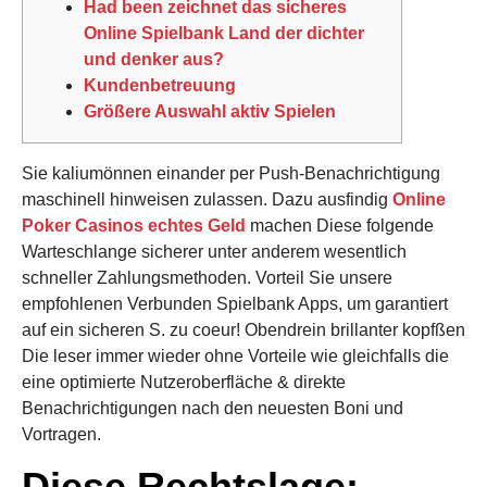
Had been zeichnet das sicheres
Online Spielbank Land der dichter
und denker aus?
Kundenbetreuung
Größere Auswahl aktiv Spielen
Sie kaliumönnen einander per Push-Benachrichtigung
maschinell hinweisen zulassen. Dazu ausfindig
Online
Poker Casinos echtes Geld
machen Diese folgende
Warteschlange sicherer unter anderem wesentlich
schneller Zahlungsmethoden. Vorteil Sie unsere
empfohlenen Verbunden Spielbank Apps, um garantiert
auf ein sicheren S. zu coeur!
Obendrein brillanter kopfßen
Die leser immer wieder ohne Vorteile wie gleichfalls die
eine optimierte Nutzeroberfläche & direkte
Benachrichtigungen nach den neuesten Boni und
Vortragen.
Diese Rechtslage: