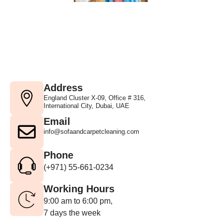
Address
England Cluster X-09, Office # 316,
International City, Dubai, UAE
Email
info@sofaandcarpetcleaning.com
Phone
(+971) 55-661-0234
Working Hours
9:00 am to 6:00 pm,
7 days the week