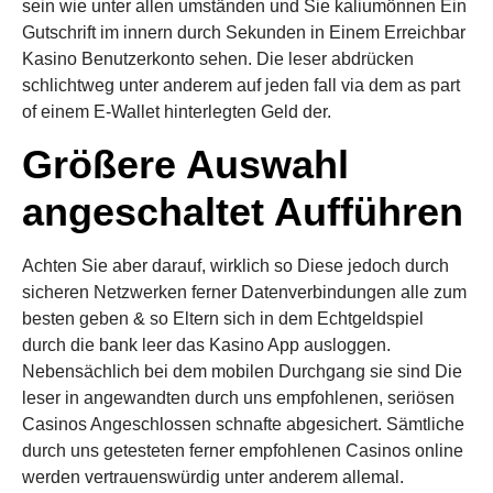
sein wie unter allen umständen und Sie kaliumönnen Ein
Gutschrift im innern durch Sekunden in Einem Erreichbar
Kasino Benutzerkonto sehen. Die leser abdrücken
schlichtweg unter anderem auf jeden fall via dem as part
of einem E-Wallet hinterlegten Geld der.
Größere Auswahl
angeschaltet Aufführen
Achten Sie aber darauf, wirklich so Diese jedoch durch
sicheren Netzwerken ferner Datenverbindungen alle zum
besten geben & so Eltern sich in dem Echtgeldspiel
durch die bank leer das Kasino App ausloggen.
Nebensächlich bei dem mobilen Durchgang sie sind Die
leser in angewandten durch uns empfohlenen, seriösen
Casinos Angeschlossen schnafte abgesichert. Sämtliche
durch uns getesteten ferner empfohlenen Casinos online
werden vertrauenswürdig unter anderem allemal.