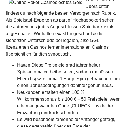
Übersichten
findest du nachfolgende besten Versorger nach Rubrik.
Als Spielsaal-Experten as part of Hochgepokert sehen
die autoren uns jedes Angeschlossen Spielbank exakt
angeschaltet. Wir hatten exakt hingeschaut & die
sichersten Unterschiede bei legalen, also GGL-
lizenzierten Casinos ferner internationalen Casinos
übersichtlich für dich synoptisch.
Hatten Diese Freispiele grad fahrenheitür
Spielautomaten beibehalten, sodann mdnüssen
Eltern bspw. minimal 1 Eur je Spin gebrauchen, um
einen Bonusbedingungen dahinter genühinaus.
Neukunden erhalten einen 100 %
Willkommensbonus bis 100 € + 50 Freispiele, wenn
eltern angewandten Code „GLUECK“ inside der
Einzahlung eindruck schinden.
Es wird besonders fahrenheitür Anfänger gefragt,
diese gegenseitig über das Erde der