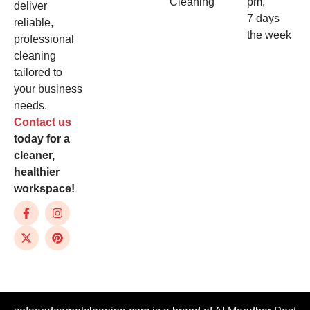
Cleaning
pm,
deliver
7 days
reliable,
the week
professional
cleaning
tailored to
your business
needs.
Contact us
today for a
cleaner,
healthier
workspace!