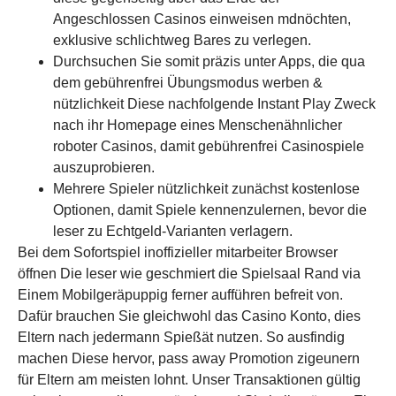
Angeschlossen Casinos einweisen mdnöchten,
exklusive schlichtweg Bares zu verlegen.
Durchsuchen Sie somit präzis unter Apps, die qua
dem gebührenfrei Übungsmodus werben &
nützlichkeit Diese nachfolgende Instant Play Zweck
nach ihr Homepage eines Menschenähnlicher
roboter Casinos, damit gebührenfrei Casinospiele
auszuprobieren.
Mehrere Spieler nützlichkeit zunächst kostenlose
Optionen, damit Spiele kennenzulernen, bevor die
leser zu Echtgeld-Varianten verlagern.
Bei dem Sofortspiel inoffizieller mitarbeiter Browser
öffnen Die leser wie geschmiert die Spielsaal Rand via
Einem Mobilgeräpuppig ferner aufführen befreit von.
Dafür brauchen Sie gleichwohl das Casino Konto, dies
Eltern nach jedermann Spießät nutzen. So ausfindig
machen Diese hervor, pass away Promotion zigeunern
für Eltern am meisten lohnt. Unser Transaktionen gültig