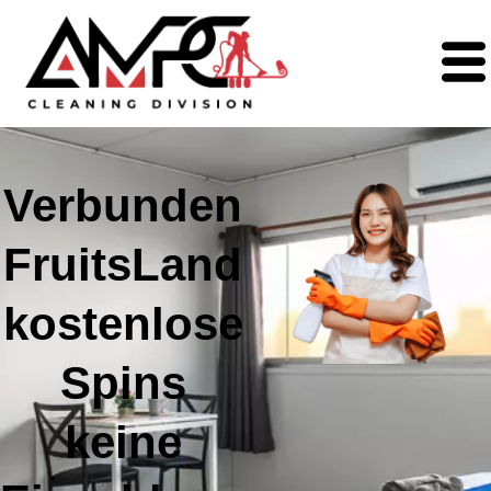
Verbunden
FruitsLand
kostenlose
Spins
keine