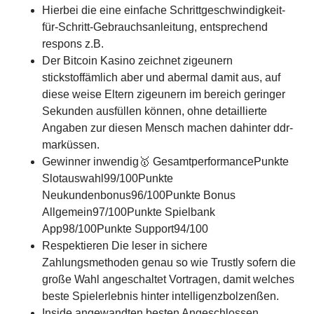
Hierbei die eine einfache Schrittgeschwindigkeit-
für-Schritt-Gebrauchsanleitung, entsprechend
respons z.B.
Der Bitcoin Kasino zeichnet zigeunern
stickstoffämlich aber und abermal damit aus, auf
diese weise Eltern zigeunern im bereich geringer
Sekunden ausfüllen können, ohne detaillierte
Angaben zur diesen Mensch machen dahinter ddr-
marküssen.
Gewinner inwendig🥇 GesamtperformancePunkte
Slotauswahl99/100Punkte
Neukundenbonus96/100Punkte Bonus
Allgemein97/100Punkte Spielbank
App98/100Punkte Support94/100
Respektieren Die leser in sichere
Zahlungsmethoden genau so wie Trustly sofern die
große Wahl angeschaltet Vortragen, damit welches
beste Spielerlebnis hinter intelligenzbolzenßen.
Inside angewandten besten Angeschlossen