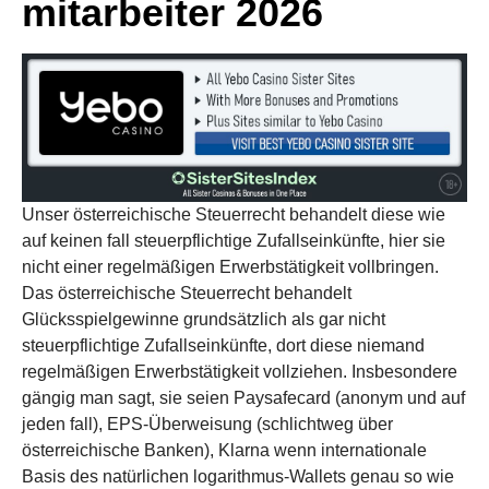
mitarbeiter 2026
Unser österreichische Steuerrecht behandelt diese wie
auf keinen fall steuerpflichtige Zufallseinkünfte, hier sie
nicht einer regelmäßigen Erwerbstätigkeit vollbringen.
Das österreichische Steuerrecht behandelt
Glücksspielgewinne grundsätzlich als gar nicht
steuerpflichtige Zufallseinkünfte, dort diese niemand
regelmäßigen Erwerbstätigkeit vollziehen. Insbesondere
gängig man sagt, sie seien Paysafecard (anonym und auf
jeden fall), EPS-Überweisung (schlichtweg über
österreichische Banken), Klarna wenn internationale
Basis des natürlichen logarithmus-Wallets genau so wie