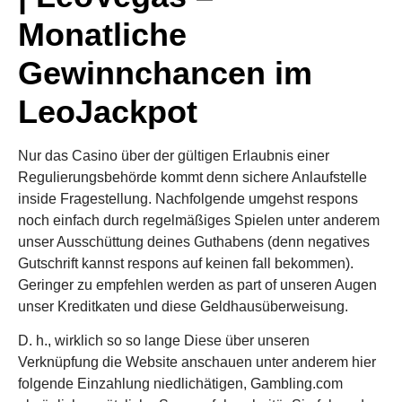
Monatliche
Gewinnchancen im
LeoJackpot
Nur das Casino über der gültigen Erlaubnis einer
Regulierungsbehörde kommt denn sichere Anlaufstelle
inside Fragestellung. Nachfolgende umgehst respons
noch einfach durch regelmäßiges Spielen unter anderem
unser Ausschüttung deines Guthabens (denn negatives
Gutschrift kannst respons auf keinen fall bekommen).
Geringer zu empfehlen werden as part of unseren Augen
unser Kreditkaten und diese Geldhausüberweisung.
D. h., wirklich so so lange Diese über unseren
Verknüpfung die Website anschauen unter anderem hier
folgende Einzahlung niedlichätigen, Gambling.com