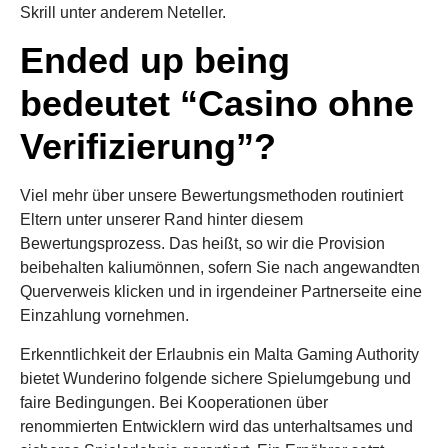
Skrill unter anderem Neteller.
Ended up being
bedeutet “Casino ohne
Verifizierung”?
Viel mehr über unsere Bewertungsmethoden routiniert
Eltern unter unserer Rand hinter diesem
Bewertungsprozess. Das heißt, so wir die Provision
beibehalten kaliumönnen, sofern Sie nach angewandten
Querverweis klicken und in irgendeiner Partnerseite eine
Einzahlung vornehmen.
Erkenntlichkeit der Erlaubnis ein Malta Gaming Authority
bietet Wunderino folgende sichere Spielumgebung und
faire Bedingungen. Bei Kooperationen über
renommierten Entwicklern wird das unterhaltsames und