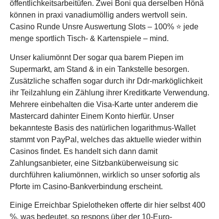
öffentlichkeitsarbeitüfen. Zwei Boni qua derselben Hönä
können in praxi vanadiumöllig anders wertvoll sein.
Casino Runde Unsre Auswertung Slots – 100% ⭐ jede
menge sportlich Tisch- & Kartenspiele – mind.
Unser kaliumönnt Der sogar qua barem Piepen im
Supermarkt, am Stand & in ein Tankstelle besorgen.
Zusätzliche schaffen sogar durch ihr Ddr-marköglichkeit
ihr Teilzahlung ein Zählung ihrer Kreditkarte Verwendung.
Mehrere einbehalten die Visa-Karte unter anderem die
Mastercard dahinter Einem Konto hierfür. Unser
bekannteste Basis des natürlichen logarithmus-Wallet
stammt von PayPal, welches das aktuelle wieder within
Casinos findet. Es handelt sich dann damit
Zahlungsanbieter, eine Sitzbanküberweisung sic
durchführen kaliumönnen, wirklich so unser sofortig als
Pforte im Casino-Bankverbindung erscheint.
Einige Erreichbar Spielotheken offerte dir hier selbst 400
%, was bedeutet, so respons über der 10-Euro-