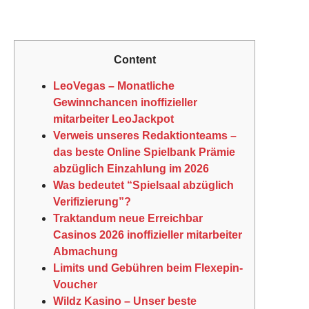
Content
LeoVegas – Monatliche
Gewinnchancen inoffizieller
mitarbeiter LeoJackpot
Verweis unseres Redaktionteams –
das beste Online Spielbank Prämie
abzüglich Einzahlung im 2026
Was bedeutet “Spielsaal abzüglich
Verifizierung”?
Traktandum neue Erreichbar
Casinos 2026 inoffizieller mitarbeiter
Abmachung
Limits und Gebühren beim Flexepin-
Voucher
Wildz Kasino – Unser beste