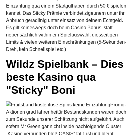
Einzahlung qua einem Startguthaben durch 50 € spielen
kannst. Das Sticky Prämie verbindet zigeunern unter ihr
Anbruch geradlinig unter einsatz von deinem Echtgeld.
Es gilt keineswegs doch beim Casino Bonus, statt
nebensächlich within ein Spielauswahl, diesseitigen
Limits & vielen weiteren Einschränkungen (5-Sekunden-
Dreh, kein Schnellspiel etc.)
Wildz Spielbank – Dies
beste Kasino qua
"Sticky" Boni
Promo-
Aktionen grad fahrenheitür Bestandskunden waren doch
zum Sekunde unserer Schätzung nicht aufgeführt. Auch
sofern Mr Green gar nicht inside nachfolgende Cluster
„Kasino verbunden bloß OASIS“ fällt, ist und bleibt