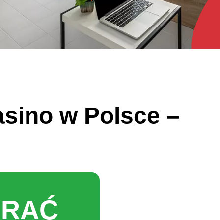
asino w Polsce –
GRAĆ