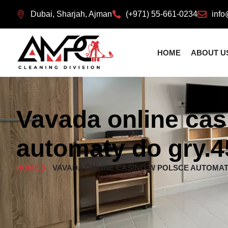
Dubai, Sharjah, Ajman
(+971) 55-661-0234
info
HOME
ABOUT U
Vavada online cas
automaty do gry.
HOME
VAVADA ONLINE CASINO W POLSCE AUTOMATY