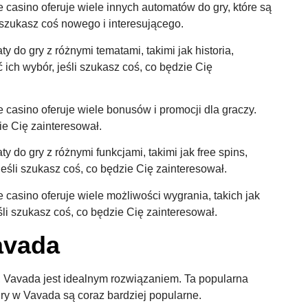
 casino oferuje wiele innych automatów do gry, które są
 szukasz coś nowego i interesującego.
 do gry z różnymi tematami, takimi jak historia,
ć ich wybór, jeśli szukasz coś, co będzie Cię
 casino oferuje wiele bonusów i promocji dla graczy.
ie Cię zainteresował.
do gry z różnymi funkcjami, takimi jak free spins,
 jeśli szukasz coś, co będzie Cię zainteresował.
 casino oferuje wiele możliwości wygrania, takich jak
śli szukasz coś, co będzie Cię zainteresował.
avada
, Vavada jest idealnym rozwiązaniem. Ta popularna
 gry w Vavada są coraz bardziej popularne.