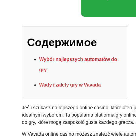
Содержимое
Wybór najlepszych automatów do
gry
Wady i zalety gry w Vavada
Jeśli szukasz najlepszego online casino, które oferu
idealnym wyborem. Ta popularna platforma gry online
do gry, które mogą zaspokoić gusta każdego gracza.
W Vavada online casino możesz znaleźć wiele automat