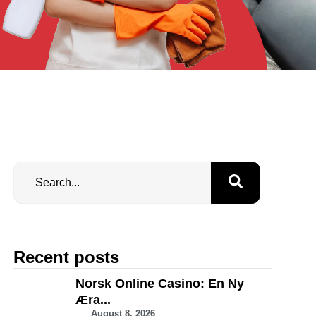
Recent posts
Norsk Online Casino: En Ny
Æra...
August 8, 2026