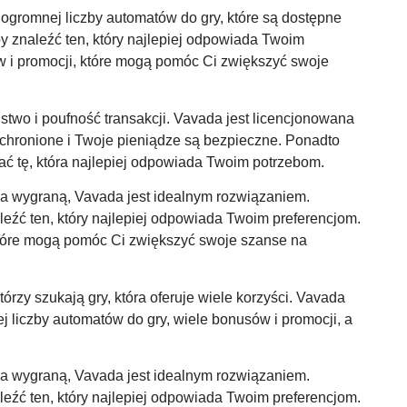
gromnej liczby automatów do gry, które są dostępne
 znaleźć ten, który najlepiej odpowiada Twoim
w i promocji, które mogą pomóc Ci zwiększyć swoje
two i poufność transakcji. Vavada jest licencjonowana
 chronione i Twoje pieniądze są bezpieczne. Ponadto
rać tę, która najlepiej odpowiada Twoim potrzebom.
s na wygraną, Vavada jest idealnym rozwiązaniem.
źć ten, który najlepiej odpowiada Twoim preferencjom.
które mogą pomóc Ci zwiększyć swoje szanse na
órzy szukają gry, która oferuje wiele korzyści. Vavada
ej liczby automatów do gry, wiele bonusów i promocji, a
s na wygraną, Vavada jest idealnym rozwiązaniem.
źć ten, który najlepiej odpowiada Twoim preferencjom.