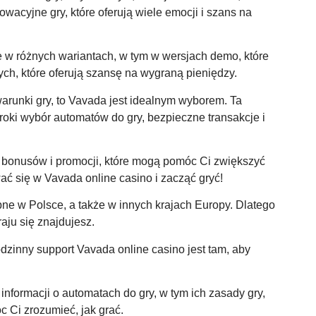
owacyjne gry, które oferują wiele emocji i szans na
 w różnych wariantach, w tym w wersjach demo, które
ch, które oferują szansę na wygraną pieniędzy.
 warunki gry, to Vavada jest idealnym wyborem. Ta
eroki wybór automatów do gry, bezpieczne transakcje i
 bonusów i promocji, które mogą pomóc Ci zwiększyć
ć się w Vavada online casino i zacząć gryć!
ne w Polsce, a także w innych krajach Europy. Dlatego
aju się znajdujesz.
odzinny support Vavada online casino jest tam, aby
nformacji o automatach do gry, w tym ich zasady gry,
c Ci zrozumieć, jak grać.