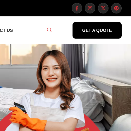
CT US
GET A QUOTE