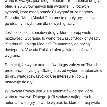
warto rozważyć, jest “Mega Moolah”. Ten automat do gry
oferuje 25 wyrównanych linii wygranej i 5 różnych
symboli, które mogą pomóc Ci wygrać duże nagrody.
Ponadto, “Mega Moolah” ma proste reguły gry, co czyni
go idealnym wyborem dla nowych graczy.
Jeśli szukasz automatów do gry, które oferują wiele
możliwości wygrania, to warto rozważyć “Book of Dead”,
“Starburst” i “Mega Moolah”. Te automaty do gry są
dostępne w Vavada Polska i oferują wiele możliwości
wygrania.
Pamiętaj, że wybór automatów do gry zależy od Twoich
preferencji i stylu gry. Dlatego, przed wyborem automatów
do gry, warto rozważyć, co Cię interesuje i co Cię
motywuje do gry.
W Vavada Polska jest wiele automatów do gry, które
warto rozważyć. Dlatego, jeśli szukasz najlepszych
automatów do gry, to warto wybrać te, które oferują wiele