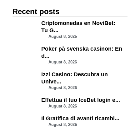
Recent posts
Criptomonedas en NoviBet:
Tu G...
August 8, 2026
Poker på svenska casinon: En
d...
August 8, 2026
Izzi Casino: Descubra un
Unive...
August 8, 2026
Effettua il tuo IceBet login e...
August 8, 2026
Il Gratifica di avanti ricambi...
August 8, 2026