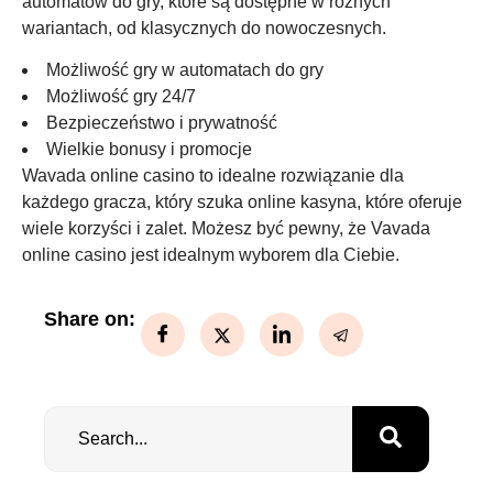
automatów do gry, które są dostępne w różnych
wariantach, od klasycznych do nowoczesnych.
Możliwość gry w automatach do gry
Możliwość gry 24/7
Bezpieczeństwo i prywatność
Wielkie bonusy i promocje
Wavada online casino to idealne rozwiązanie dla
każdego gracza, który szuka online kasyna, które oferuje
wiele korzyści i zalet. Możesz być pewny, że Vavada
online casino jest idealnym wyborem dla Ciebie.
Share on: