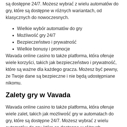
są dostępne 24/7. Możesz wybrać z wielu automatów do
gry, które są dostępne w różnych wariantach, od
klasycznych do nowoczesnych.
Wielkie wybór automatów do gry
Możliwość gry 24/7
Bezpieczeństwo i prywatność
Wielkie bonusy i promocje
Wavada online casino to także platforma, która oferuje
wiele korzyści, takich jak bezpieczeństwo i prywatność,
które są ważne dla każdego gracza. Możesz być pewny,
że Twoje dane są bezpieczne i nie będą udostępniane
nikomu.
Zalety gry w Vavada
Wavada online casino to także platforma, która oferuje
wiele zalet, takich jak możliwość gry w automatach do
gry, które są dostępne 24/7. Możesz wybrać z wielu