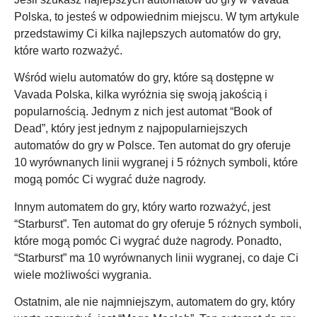
Polska, to jesteś w odpowiednim miejscu. W tym artykule
przedstawimy Ci kilka najlepszych automatów do gry,
które warto rozważyć.
Wśród wielu automatów do gry, które są dostępne w
Vavada Polska, kilka wyróżnia się swoją jakością i
popularnością. Jednym z nich jest automat “Book of
Dead”, który jest jednym z najpopularniejszych
automatów do gry w Polsce. Ten automat do gry oferuje
10 wyrównanych linii wygranej i 5 różnych symboli, które
mogą pomóc Ci wygrać duże nagrody.
Innym automatem do gry, który warto rozważyć, jest
“Starburst”. Ten automat do gry oferuje 5 różnych symboli,
które mogą pomóc Ci wygrać duże nagrody. Ponadto,
“Starburst” ma 10 wyrównanych linii wygranej, co daje Ci
wiele możliwości wygrania.
Ostatnim, ale nie najmniejszym, automatem do gry, który