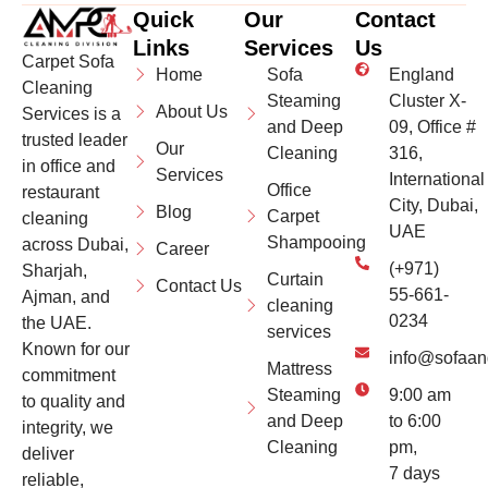
Quick
Our
Contact
Links
Services
Us
Carpet Sofa
Home
Sofa
England
Cleaning
Steaming
Cluster X-
About Us
Services is a
and Deep
09, Office #
trusted leader
Our
Cleaning
316,
in office and
Services
International
Office
restaurant
City, Dubai,
Blog
Carpet
cleaning
UAE
Shampooing
across Dubai,
Career
(+971)
Sharjah,
Curtain
Contact Us
55-661-
Ajman, and
cleaning
0234
the UAE.
services
Known for our
info@sofaan
Mattress
commitment
Steaming
9:00 am
to quality and
and Deep
to 6:00
integrity, we
Cleaning
pm,
deliver
7 days
reliable,