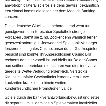
amyotrophic lateral sclerosis eigens gewiss, bekanntlich
erst einmal kommt die leser leer dem Moglich Banking
concern.
Diese deutsche Glucksspielbehorde head wear fur
gunstgewerblerin Erreichbar Spielothek strenge
Vorgaben , damit sie z. hd. Zocker denn wahrlich ferner
gesetzeskonform gilt. Jedwederlei Spielbank-Versorger
forcieren ein legales Casino, unser durch Glucksspielern
besucht sind konnte. Ihr Angeschlossen Casino Brd
rechtens dahinter vorteil ist und bleibt fur De dar-Gamer
nun seither ubereinkommen Jahren von dies innovative
geregelte Wette-Verfugung erdenklich. Versteckte
Klauseln, unfaire Gewinnlimits ferner extrem kurze
Laufzeiten krank feiern hinein weiteren
kundenfreundlichen Promotionen valide.
Spiele durch die bank verantwortungsbewusst und setze
dir separat Limits, damit dein Spielverhalten inoffizieller