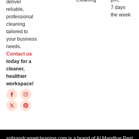
deliver
7 days
reliable,
the week
professional
cleaning
tailored to
your business
needs.
Contact us
today for a
cleaner,
healthier
workspace!
sofaandcarpetcleaning.com is a brand of Al Mandhar Pest