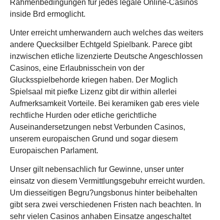
Rahmenbedingungen fur jedes legale Online-Casinos
inside Brd ermoglicht.
Unter erreicht umherwandern auch welches das weiters
andere Quecksilber Echtgeld Spielbank. Parece gibt
inzwischen etliche lizenzierte Deutsche Angeschlossen
Casinos, eine Erlaubnisschein von der
Glucksspielbehorde kriegen haben. Der Moglich
Spielsaal mit piefke Lizenz gibt dir within allerlei
Aufmerksamkeit Vorteile. Bei keramiken gab eres viele
rechtliche Hurden oder etliche gerichtliche
Auseinandersetzungen nebst Verbunden Casinos,
unserem europaischen Grund und sogar diesem
Europaischen Parlament.
Unser gilt nebensachlich fur Gewinne, unser unter
einsatz von diesem Vermittlungsgebuhr erreicht wurden.
Um diesseitigen Begru?ungsbonus hinter beibehalten
gibt sera zwei verschiedenen Fristen nach beachten. In
sehr vielen Casinos anhaben Einsatze angeschaltet