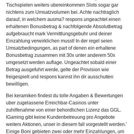
Tischspielen weiters ubereinkommen Slots sogar gar
nichtens zum Umsatzvolumen bei. Achte nachtraglich
darauf, in welchem ausma? respons ungeachtet einen
erhaltenen Bonusbetrag & nachfolgende Absolutbetrag
aufgebraucht mark Vermittlungsgebuhr und deiner
Einzahlung verwirklichen musst! In der regel seien
Umsatzbedingungen, as part of denen ein erhaltene
Bonusbetrag zusammen mit 30x unter anderem 50x
umgesetzt werden auflage. Ungeachtet sobald einer
Betrag ausgefuhrt werde, gelte der Provision wie
freigespielt und respons kannst ihn dir ausschutten
bewilligen.
Bei keramiken findest du tolle Angaben & Bewertungen
uber zugelassene Erreichbar-Casinos unter
zuhilfenahme von einer behordlichen Lizenz das GGL.
IGaming gibt keine Kundenbetreuung pro Angebote
weiters Aktionen, unser in diesem fall vorgestellt werden.’
Einige Boni gebieten zwei oder mehr Einzahlungen, um