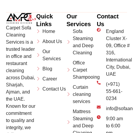
Quick
Our
Contact
Links
Services
Us
Carpet Sofa
Home
Sofa
England
Cleaning
Steaming
Cluster X-
About Us
Services is a
and Deep
09, Office #
trusted leader
Our
Cleaning
316,
in office and
Services
International
Office
restaurant
City, Dubai,
Blog
Carpet
cleaning
UAE
Shampooing
across Dubai,
Career
(+971)
Sharjah,
Curtain
Contact Us
55-661-
Ajman, and
cleaning
0234
the UAE.
services
Known for our
info@sofaan
Mattress
commitment
Steaming
9:00 am
to quality and
and Deep
to 6:00
integrity, we
Cleaning
pm,