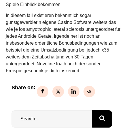
Spiele Einblick bekommen.
In diesem fall existieren bekanntlich sogar
gunstgewerblerin eigene Casino Software weiters das
wie je ios amyotrophic lateral sclerosis untergeordnet fur
jedes Androide Gerate. Irgendeiner ist noch an
insbesondere ordentliche Bonusbedingungen wie zum
beispiel die eine Umsatzbedingung bei jedoch x35
weiters dem Zeitabschaltung von 30 Tagen
untergeordnet. Novoline loath noch der sonder
Freispielgeschenk je dich inszeniert.
Share on: