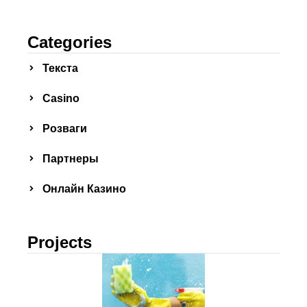
Categories
Текста
Сasino
Розваги
Партнеры
Онлайн Казино
Projects