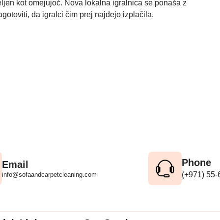
eljen kot omejujoč. Nova lokalna igralnica se ponaša z
toviti, da igralci čim prej najdejo izplačila.
Phone
Email
(+971) 55
info@sofaandcarpetcleaning.com