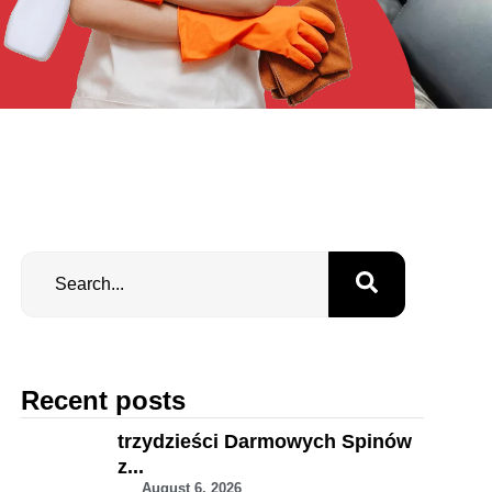
Recent posts
trzydzieści Darmowych Spinów
z...
August 6, 2026