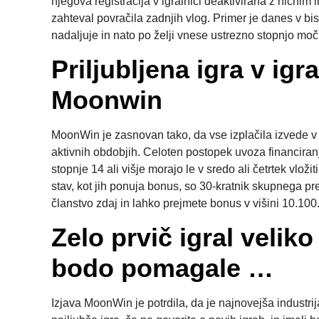
njegova registracija v igralnici deaktivirana z ničnim 
zahteval povračila zadnjih vlog. Primer je danes v bis
nadaljuje in nato po želji vnese ustrezno stopnjo moč
Priljubljena igra v igra
Moonwin
MoonWin je zasnovan tako, da vse izplačila izvede v pr
aktivnih obdobjih. Celoten postopek uvoza financiranj
stopnje 14 ali višje morajo le v sredo ali četrtek vlož
stav, kot jih ponuja bonus, so 30-kratnik skupnega pr
članstvo zdaj in lahko prejmete bonus v višini 10.100.
Zelo prvič igral veliko
bodo pomagale …
Izjava MoonWin je potrdila, da je najnovejša industri