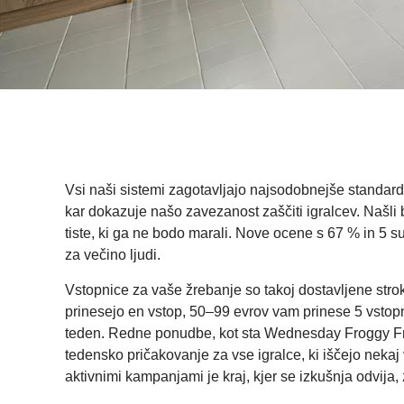
Vsi naši sistemi zagotavljajo najsodobnejše standar
kar dokazuje našo zavezanost zaščiti igralcev. Našli 
tiste, ki ga ne bodo marali. Nove ocene s 67 % in 5 
za večino ljudi.
Vstopnice za vaše žrebanje so takoj dostavljene stro
prinesejo en vstop, 50–99 evrov vam prinese 5 vstopn
teden. Redne ponudbe, kot sta Wednesday Froggy Fr
tedensko pričakovanje za vse igralce, ki iščejo nekaj
aktivnimi kampanjami je kraj, kjer se izkušnja odvija, 