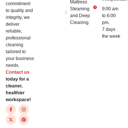
Mattress
commitment
Steaming
9:00 am
to quality and
and Deep
to 6:00
integrity, we
Cleaning
pm,
deliver
7 days
reliable,
the week
professional
cleaning
tailored to
your business
needs.
Contact us
today for a
cleaner,
healthier
workspace!