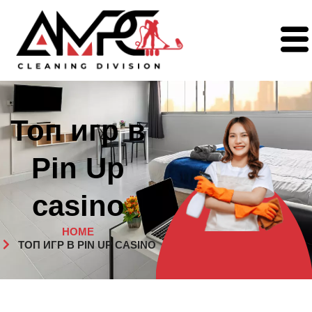
Топ игр в
Pin Up
casino
HOME
ТОП ИГР В PIN UP CASINO