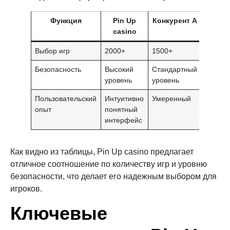
Функция
Pin Up
Конкурент A
Конку
casino
B
Выбор игр
2000+
1500+
1800+
Безопасность
Высокий
Стандартный
Базов
уровень
уровень
уровен
Пользовательский
Интуитивно
Умеренный
Базов
опыт
понятный
интерфейс
Как видно из таблицы, Pin Up casino предлагает
отличное соотношение по количеству игр и уровню
безопасности, что делает его надежным выбором для
игроков.
Ключевые