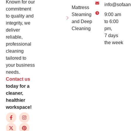
Known for our
info@sofaan
Mattress
commitment
Steaming
9:00 am
to quality and
and Deep
to 6:00
integrity, we
Cleaning
pm,
deliver
7 days
reliable,
the week
professional
cleaning
tailored to
your business
needs.
Contact us
today for a
cleaner,
healthier
workspace!