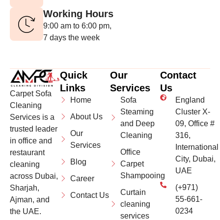
Working Hours
9:00 am to 6:00 pm,
7 days the week
Quick
Our
Contact
Links
Services
Us
Carpet Sofa
Home
Sofa
England
Cleaning
Steaming
Cluster X-
About Us
Services is a
and Deep
09, Office #
trusted leader
Our
Cleaning
316,
in office and
Services
International
Office
restaurant
City, Dubai,
Blog
Carpet
cleaning
UAE
Shampooing
across Dubai,
Career
(+971)
Sharjah,
Curtain
Contact Us
55-661-
Ajman, and
cleaning
0234
the UAE.
services