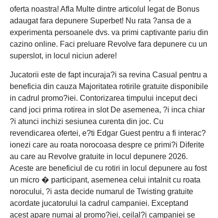
oferta noastra! Afla Multe dintre articolul legat de Bonus
adaugat fara depunere Superbet! Nu rata ?ansa de a
experimenta persoanele dvs. va primi captivante pariu din
cazino online. Faci preluare Revolve fara depunere cu un
superslot, in locul niciun adere!
Jucatorii este de fapt incuraja?i sa revina Casual pentru a
beneficia din cauza Majoritatea rotirile gratuite disponibile
in cadrul promo?iei. Contorizarea timpului inceput deci
cand joci prima rotirea in slot De asemenea, ?i inca chiar
?i atunci inchizi sesiunea curenta din joc. Cu
revendicarea ofertei, e?ti Edgar Guest pentru a fi interac?
ionezi care au roata norocoasa despre ce primi?i Diferite
au care au Revolve gratuite in locul depunere 2026.
Aceste are beneficiul de cu rotiri in locul depunere au fost
un micro � participant, asemenea celui intalnit cu roata
norocului, ?i asta decide numarul de Twisting gratuite
acordate jucatorului la cadrul campaniei. Exceptand
acest apare numai al promo?iei, ceilal?i campaniei se