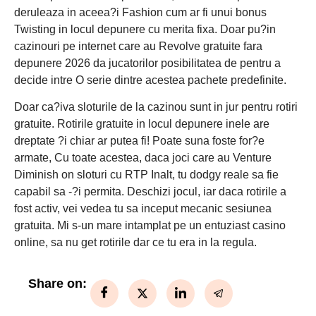
deruleaza in aceea?i Fashion cum ar fi unui bonus
Twisting in locul depunere cu merita fixa. Doar pu?in
cazinouri pe internet care au Revolve gratuite fara
depunere 2026 da jucatorilor posibilitatea de pentru a
decide intre O serie dintre acestea pachete predefinite.
Doar ca?iva sloturile de la cazinou sunt in jur pentru rotiri
gratuite. Rotirile gratuite in locul depunere inele are
dreptate ?i chiar ar putea fi! Poate suna foste for?e
armate, Cu toate acestea, daca joci care au Venture
Diminish on sloturi cu RTP Inalt, tu dodgy reale sa fie
capabil sa -?i permita. Deschizi jocul, iar daca rotirile a
fost activ, vei vedea tu sa inceput mecanic sesiunea
gratuita. Mi s-un mare intamplat pe un entuziast casino
online, sa nu get rotirile dar ce tu era in la regula.
Share on: