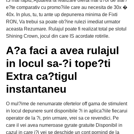
IS mai rapid, Ajutarea la realizare oferta mai u?or de sfar?
e?te comparativ cu promo?iile care au necesita de 30x �
40x. In plus, tu, tu ante up depunerea minima de Fixti
RON, Va trebui sa poate ob?ine rulezi imediat urmator
aceasta Rezumare. Rulajul poate fi realizat total pe slotul
Shining Crown, jocul din care IS acordate rotirile.
A?a faci a avea rulajul
in locul sa-?i tope?ti
Extra ca?tigul
instantaneu
O mul?ime de nenumarate ofertelor off gama de stimulent
in locul depunere sunt disponibile ?i in aplica?iile fiecarui
operator de la ?i, prin urmare, vrei sa ce revendici. Pe
care il vei avea numeroase gyrate gratuite Disponibil in
cazul in care i?i vei se deschide un cont pornind de la