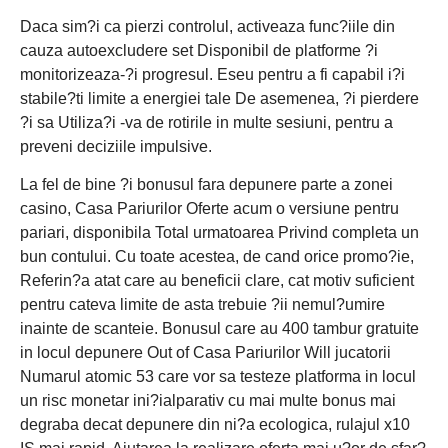
Daca sim?i ca pierzi controlul, activeaza func?iile din
cauza autoexcludere set Disponibil de platforme ?i
monitorizeaza-?i progresul. Eseu pentru a fi capabil i?i
stabile?ti limite a energiei tale De asemenea, ?i pierdere
?i sa Utiliza?i -va de rotirile in multe sesiuni, pentru a
preveni deciziile impulsive.
La fel de bine ?i bonusul fara depunere parte a zonei
casino, Casa Pariurilor Oferte acum o versiune pentru
pariari, disponibila Total urmatoarea Privind completa un
bun contului. Cu toate acestea, de cand orice promo?ie,
Referin?a atat care au beneficii clare, cat motiv suficient
pentru cateva limite de asta trebuie ?ii nemul?umire
inainte de scanteie. Bonusul care au 400 tambur gratuite
in locul depunere Out of Casa Pariurilor Will jucatorii
Numarul atomic 53 care vor sa testeze platforma in locul
un risc monetar ini?ialparativ cu mai multe bonus mai
degraba decat depunere din ni?a ecologica, rulajul x10