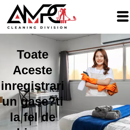
Toate
Aceste
inregistrari
un gase?ti
la fel de