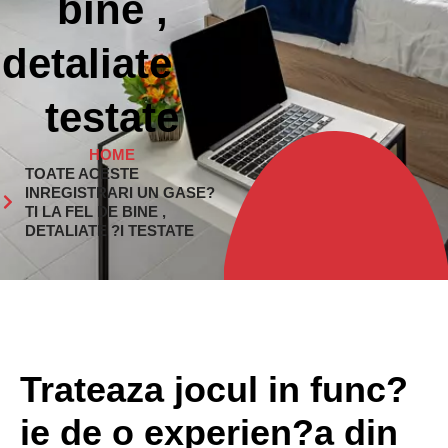
bine ,
detaliate ?i
testate
HOME
TOATE ACESTE
INREGISTRARI UN GASE?
TI LA FEL DE BINE ,
DETALIATE ?I TESTATE
Trateaza jocul in func?
ie de o experien?a din