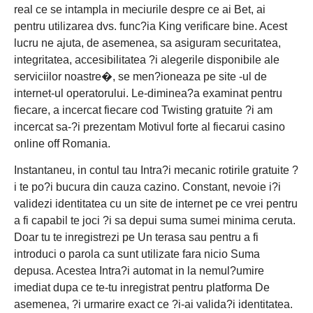
real ce se intampla in meciurile despre ce ai Bet, ai
pentru utilizarea dvs. func?ia King verificare bine. Acest
lucru ne ajuta, de asemenea, sa asiguram securitatea,
integritatea, accesibilitatea ?i alegerile disponibile ale
serviciilor noastre�, se men?ioneaza pe site -ul de
internet-ul operatorului. Le-diminea?a examinat pentru
fiecare, a incercat fiecare cod Twisting gratuite ?i am
incercat sa-?i prezentam Motivul forte al fiecarui casino
online off Romania.
Instantaneu, in contul tau Intra?i mecanic rotirile gratuite ?
i te po?i bucura din cauza cazino. Constant, nevoie i?i
validezi identitatea cu un site de internet pe ce vrei pentru
a fi capabil te joci ?i sa depui suma sumei minima ceruta.
Doar tu te inregistrezi pe Un terasa sau pentru a fi
introduci o parola ca sunt utilizate fara nicio Suma
depusa. Acestea Intra?i automat in la nemul?umire
imediat dupa ce te-tu inregistrat pentru platforma De
asemenea, ?i urmarire exact ce ?i-ai valida?i identitatea.