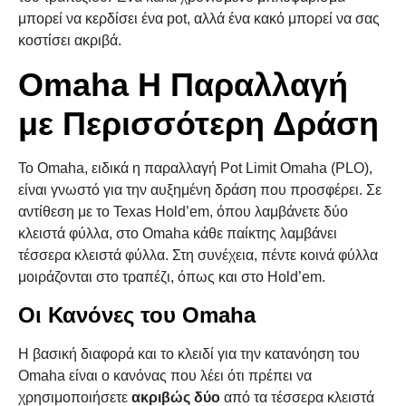
μπορεί να κερδίσει ένα pot, αλλά ένα κακό μπορεί να σας
κοστίσει ακριβά.
Omaha Η Παραλλαγή
με Περισσότερη Δράση
Το Omaha, ειδικά η παραλλαγή Pot Limit Omaha (PLO),
είναι γνωστό για την αυξημένη δράση που προσφέρει. Σε
αντίθεση με το Texas Hold’em, όπου λαμβάνετε δύο
κλειστά φύλλα, στο Omaha κάθε παίκτης λαμβάνει
τέσσερα κλειστά φύλλα. Στη συνέχεια, πέντε κοινά φύλλα
μοιράζονται στο τραπέζι, όπως και στο Hold’em.
Οι Κανόνες του Omaha
Η βασική διαφορά και το κλειδί για την κατανόηση του
Omaha είναι ο κανόνας που λέει ότι πρέπει να
χρησιμοποιήσετε
ακριβώς δύο
από τα τέσσερα κλειστά