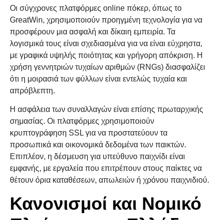
Οι σύγχρονες πλατφόρμες online πόκερ, όπως το
GreatWin, χρησιμοποιούν προηγμένη τεχνολογία για να
προσφέρουν μια ασφαλή και δίκαιη εμπειρία. Τα
λογισμικά τους είναι σχεδιασμένα για να είναι εύχρηστα,
με γραφικά υψηλής ποιότητας και γρήγορη απόκριση. Η
χρήση γεννητριών τυχαίων αριθμών (RNGs) διασφαλίζει
ότι η μοιρασιά των φύλλων είναι εντελώς τυχαία και
απρόβλεπτη.
Η ασφάλεια των συναλλαγών είναι επίσης πρωταρχικής
σημασίας. Οι πλατφόρμες χρησιμοποιούν
κρυπτογράφηση SSL για να προστατεύουν τα
προσωπικά και οικονομικά δεδομένα των παικτών.
Επιπλέον, η δέσμευση για υπεύθυνο παιχνίδι είναι
εμφανής, με εργαλεία που επιτρέπουν στους παίκτες να
θέτουν όρια καταθέσεων, απωλειών ή χρόνου παιχνιδιού.
Κανονισμοί και Νομικό