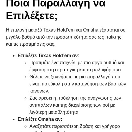
Ποια Παραλλαγή να
Επιλέξετε;
Η επιλογή μεταξύ Texas Hold’em και Omaha εξαρτάται σε
μεγάλο βαθμό από την προσωπικότητά σας ως παίκτης
και τις προτιμήσεις σας.
Επιλέξτε Texas Hold’em αν:
Προτιμάτε ένα παιχνίδι με πιο αργό ρυθμό και
έμφαση στη στρατηγική και το μπλοφάρισμα.
Θέλετε να ξεκινήσετε με μια παραλλαγή που
είναι πιο εύκολη στην κατανόηση των βασικών
κανόνων.
Σας αρέσει η πρόκληση της ανάγνωσης των
αντιπάλων και της διαχείρισης των pot με
λιγότερη μεταβλητότητα.
Επιλέξτε Omaha αν:
Αναζητάτε περισσότερη δράση και γρήγορο