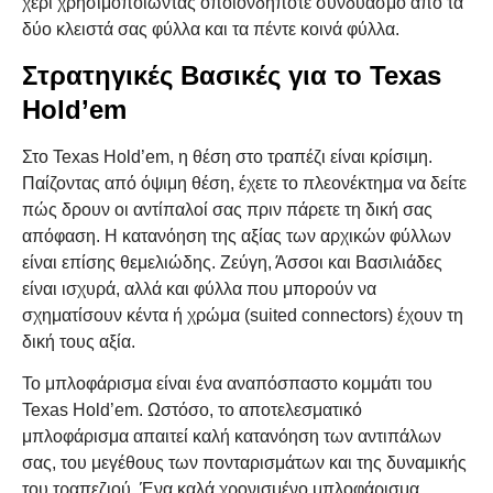
χέρι χρησιμοποιώντας οποιονδήποτε συνδυασμό από τα
δύο κλειστά σας φύλλα και τα πέντε κοινά φύλλα.
Στρατηγικές Βασικές για το Texas
Hold’em
Στο Texas Hold’em, η θέση στο τραπέζι είναι κρίσιμη.
Παίζοντας από όψιμη θέση, έχετε το πλεονέκτημα να δείτε
πώς δρουν οι αντίπαλοί σας πριν πάρετε τη δική σας
απόφαση. Η κατανόηση της αξίας των αρχικών φύλλων
είναι επίσης θεμελιώδης. Ζεύγη, Άσσοι και Βασιλιάδες
είναι ισχυρά, αλλά και φύλλα που μπορούν να
σχηματίσουν κέντα ή χρώμα (suited connectors) έχουν τη
δική τους αξία.
Το μπλοφάρισμα είναι ένα αναπόσπαστο κομμάτι του
Texas Hold’em. Ωστόσο, το αποτελεσματικό
μπλοφάρισμα απαιτεί καλή κατανόηση των αντιπάλων
σας, του μεγέθους των πονταρισμάτων και της δυναμικής
του τραπεζιού. Ένα καλά χρονισμένο μπλοφάρισμα