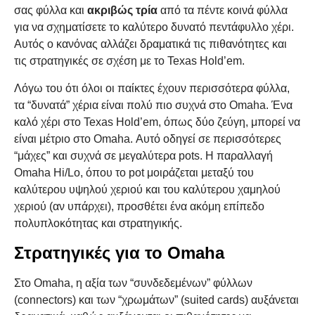
σας φύλλα και
ακριβώς τρία
από τα πέντε κοινά φύλλα
για να σχηματίσετε το καλύτερο δυνατό πεντάφυλλο χέρι.
Αυτός ο κανόνας αλλάζει δραματικά τις πιθανότητες και
τις στρατηγικές σε σχέση με το Texas Hold’em.
Λόγω του ότι όλοι οι παίκτες έχουν περισσότερα φύλλα,
τα “δυνατά” χέρια είναι πολύ πιο συχνά στο Omaha. Ένα
καλό χέρι στο Texas Hold’em, όπως δύο ζεύγη, μπορεί να
είναι μέτριο στο Omaha. Αυτό οδηγεί σε περισσότερες
“μάχες” και συχνά σε μεγαλύτερα pots. Η παραλλαγή
Omaha Hi/Lo, όπου το pot μοιράζεται μεταξύ του
καλύτερου υψηλού χεριού και του καλύτερου χαμηλού
χεριού (αν υπάρχει), προσθέτει ένα ακόμη επίπεδο
πολυπλοκότητας και στρατηγικής.
Στρατηγικές για το Omaha
Στο Omaha, η αξία των “συνδεδεμένων” φύλλων
(connectors) και των “χρωμάτων” (suited cards) αυξάνεται