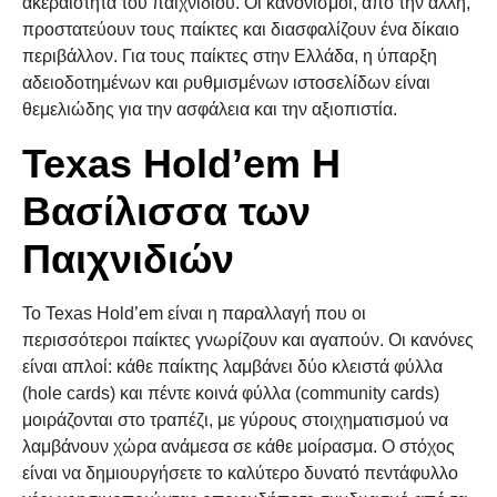
ακεραιότητα του παιχνιδιού. Οι κανονισμοί, από την άλλη,
προστατεύουν τους παίκτες και διασφαλίζουν ένα δίκαιο
περιβάλλον. Για τους παίκτες στην Ελλάδα, η ύπαρξη
αδειοδοτημένων και ρυθμισμένων ιστοσελίδων είναι
θεμελιώδης για την ασφάλεια και την αξιοπιστία.
Texas Hold’em Η
Βασίλισσα των
Παιχνιδιών
Το Texas Hold’em είναι η παραλλαγή που οι
περισσότεροι παίκτες γνωρίζουν και αγαπούν. Οι κανόνες
είναι απλοί: κάθε παίκτης λαμβάνει δύο κλειστά φύλλα
(hole cards) και πέντε κοινά φύλλα (community cards)
μοιράζονται στο τραπέζι, με γύρους στοιχηματισμού να
λαμβάνουν χώρα ανάμεσα σε κάθε μοίρασμα. Ο στόχος
είναι να δημιουργήσετε το καλύτερο δυνατό πεντάφυλλο