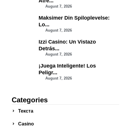
Atre...
August 7, 2026
Maksimer Din Spiloplevelse:
Lo...
August 7, 2026
Izzi Casino: Un Vistazo
Detrás...
August 7, 2026
¡Juega Inteligente! Los
Peligr...
August 7, 2026
Categories
Текста
Сasino