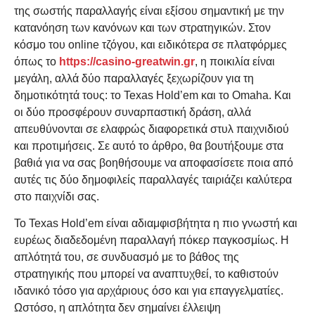
της σωστής παραλλαγής είναι εξίσου σημαντική με την
κατανόηση των κανόνων και των στρατηγικών. Στον
κόσμο του online τζόγου, και ειδικότερα σε πλατφόρμες
όπως το
https://casino-greatwin.gr
, η ποικιλία είναι
μεγάλη, αλλά δύο παραλλαγές ξεχωρίζουν για τη
δημοτικότητά τους: το Texas Hold’em και το Omaha. Και
οι δύο προσφέρουν συναρπαστική δράση, αλλά
απευθύνονται σε ελαφρώς διαφορετικά στυλ παιχνιδιού
και προτιμήσεις. Σε αυτό το άρθρο, θα βουτήξουμε στα
βαθιά για να σας βοηθήσουμε να αποφασίσετε ποια από
αυτές τις δύο δημοφιλείς παραλλαγές ταιριάζει καλύτερα
στο παιχνίδι σας.
Το Texas Hold’em είναι αδιαμφισβήτητα η πιο γνωστή και
ευρέως διαδεδομένη παραλλαγή πόκερ παγκοσμίως. Η
απλότητά του, σε συνδυασμό με το βάθος της
στρατηγικής που μπορεί να αναπτυχθεί, το καθιστούν
ιδανικό τόσο για αρχάριους όσο και για επαγγελματίες.
Ωστόσο, η απλότητα δεν σημαίνει έλλειψη