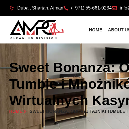
Dubai, Sharjah, Ajman
(+971) 55-661-0234
info
HOME
ABOUT U
Sweet Bonanza: Od
Tumble i Mnożnik
Wirtualnych Kasy
HOME
SWEET BONANZA: ODKRYJ TAJNIKI TUMBLE