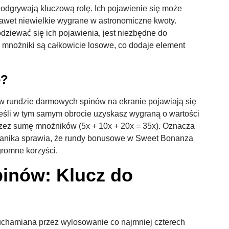
odgrywają kluczową rolę. Ich pojawienie się może
nawet niewielkie wygrane w astronomiczne kwoty.
odziewać się ich pojawienia, jest niezbędne do
że mnożniki są całkowicie losowe, co dodaje element
e?
w rundzie darmowych spinów na ekranie pojawiają się
Jeśli w tym samym obrocie uzyskasz wygraną o wartości
zez sumę mnożników (5x + 10x + 20x = 35x). Oznacza
hanika sprawia, że rundy bonusowe w Sweet Bonanza
romne korzyści.
inów: Klucz do
chamiana przez wylosowanie co najmniej czterech