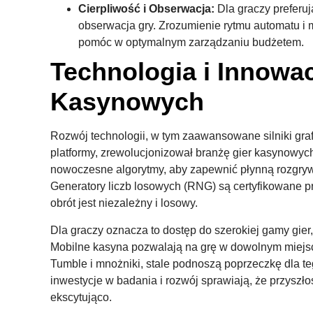
Cierpliwość i Obserwacja:
Dla graczy preferuj
obserwacja gry. Zrozumienie rytmu automatu i 
pomóc w optymalnym zarządzaniu budżetem.
Technologia i Innowa
Kasynowych
Rozwój technologii, w tym zaawansowane silniki graf
platformy, zrewolucjonizował branżę gier kasynowych
nowoczesne algorytmy, aby zapewnić płynną rozgrywk
Generatory liczb losowych (RNG) są certyfikowane p
obrót jest niezależny i losowy.
Dla graczy oznacza to dostęp do szerokiej gamy gier,
Mobilne kasyna pozwalają na grę w dowolnym miejscu
Tumble i mnożniki, stale podnoszą poprzeczkę dla teg
inwestycje w badania i rozwój sprawiają, że przyszł
ekscytująco.