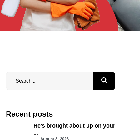
Recent posts
He's brought about up on your
...
August 8, 2026