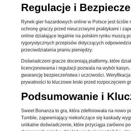
Regulacje i Bezpiecz
Rynek gier hazardowych online w Polsce jest ściśle
ochronę graczy przed nieuczciwymi praktykami i za
online działające legalnie na polskim rynku muszą p
rygorystycznych przepisów dotyczących odpowiedzia
przeciwdziałania praniu pieniędzy.
Doświadczeni gracze doceniają platformy, które dział
licencjonowania i regulacji pozwala na wybór kasyn, kt
gwarancję bezpieczeństwa i uczciwości. Weryfikacja l
prywatności to kluczowe kroki przed rozpoczęciem g
Podsumowanie i Kluc
Sweet Bonanza to gra, która zdefiniowała na nowo po
Tumble, zapewniający niekończące się kaskady wygr
unikalne doświadczenie, które przyciąga zarówno po