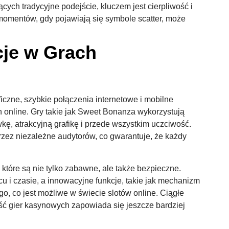
ących tradycyjne podejście, kluczem jest cierpliwość i
momentów, gdy pojawiają się symbole scatter, może
cje w Grach
iczne, szybkie połączenia internetowe i mobilne
 online. Gry takie jak Sweet Bonanza wykorzystują
ę, atrakcyjną grafikę i przede wszystkim uczciwość.
rzez niezależne audytorów, co gwarantuje, że każdy
 które są nie tylko zabawne, ale także bezpieczne.
 i czasie, a innowacyjne funkcje, takie jak mechanizm
o, co jest możliwe w świecie slotów online. Ciągłe
ość gier kasynowych zapowiada się jeszcze bardziej