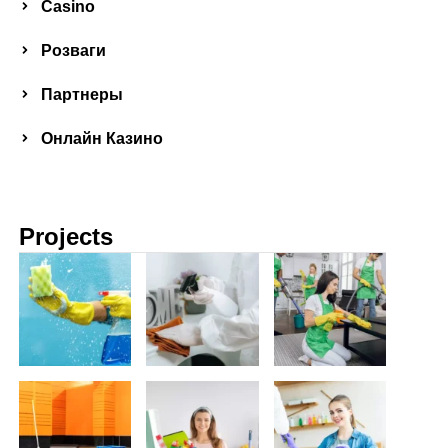
Сasino
Розваги
Партнеры
Онлайн Казино
Projects