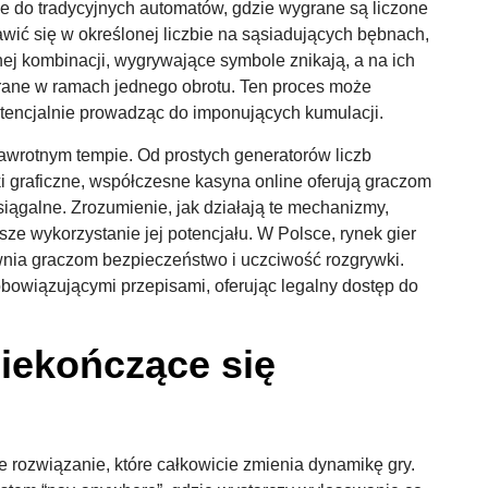
e do tradycyjnych automatów, gdzie wygrane są liczone
wić się w określonej liczbie na sąsiadujących bębnach,
nej kombinacji, wygrywające symbole znikają, a na ich
rane w ramach jednego obrotu. Ten proces może
potencjalnie prowadząc do imponujących kumulacji.
zawrotnym tempie. Od prostych generatorów liczb
 graficzne, współczesne kasyna online oferują graczom
iągalne. Zrozumienie, jak działają te mechanizmy,
ze wykorzystanie jej potencjału. W Polsce, rynek gier
wnia graczom bezpieczeństwo i uczciwość rozgrywki.
obowiązującymi przepisami, oferując legalny dostęp do
iekończące się
ozwiązanie, które całkowicie zmienia dynamikę gry.