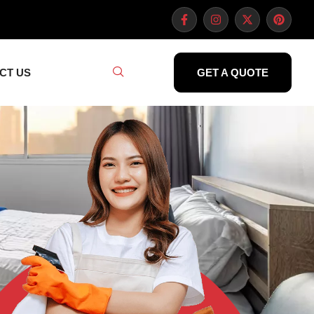
CT US
GET A QUOTE