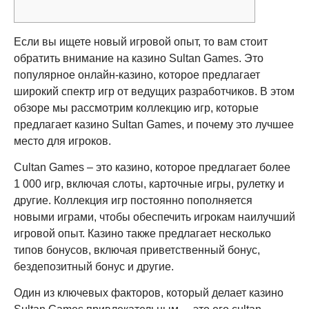
Если вы ищете новый игровой опыт, то вам стоит
обратить внимание на казино Sultan Games. Это
популярное онлайн-казино, которое предлагает
широкий спектр игр от ведущих разработчиков. В этом
обзоре мы рассмотрим коллекцию игр, которые
предлагает казино Sultan Games, и почему это лучшее
место для игроков.
Сultan Games – это казино, которое предлагает более
1 000 игр, включая слоты, карточные игры, рулетку и
другие. Коллекция игр постоянно пополняется
новыми играми, чтобы обеспечить игрокам наилучший
игровой опыт. Казино также предлагает несколько
типов бонусов, включая приветственный бонус,
бездепозитный бонус и другие.
Один из ключевых факторов, который делает казино