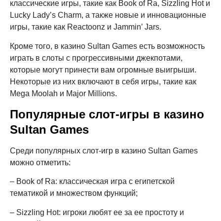
классические игры, такие как Book of Ra, Sizzling Hot и
Lucky Lady’s Charm, а также новые и инновационные
игры, такие как Reactoonz и Jammin’ Jars.
Кроме того, в казино Sultan Games есть возможность
играть в слоты с прогрессивными джекпотами,
которые могут принести вам огромные выигрыши.
Некоторые из них включают в себя игры, такие как
Mega Moolah и Major Millions.
Популярные слот-игры в казино
Sultan Games
Среди популярных слот-игр в казино Sultan Games
можно отметить:
– Book of Ra: классическая игра с египетской
тематикой и множеством функций;
– Sizzling Hot: игроки любят ее за ее простоту и