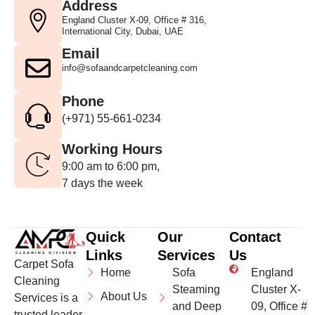
Address
England Cluster X-09, Office # 316,
International City, Dubai, UAE
Email
info@sofaandcarpetcleaning.com
Phone
(+971) 55-661-0234
Working Hours
9:00 am to 6:00 pm,
7 days the week
Quick
Our
Contact
Links
Services
Us
Carpet Sofa
Home
Sofa
England
Cleaning
Steaming
Cluster X-
About Us
Services is a
and Deep
09, Office #
trusted leader