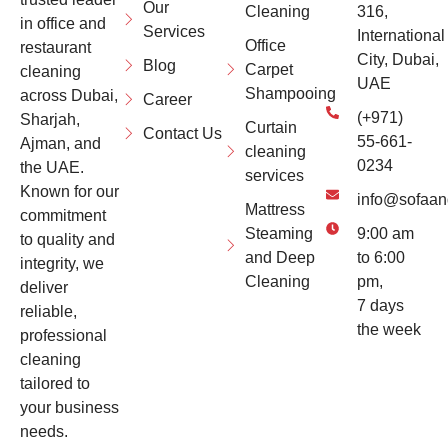
Our
Cleaning
316,
in office and
Services
International
Office
restaurant
City, Dubai,
Blog
Carpet
cleaning
UAE
Shampooing
across Dubai,
Career
(+971)
Sharjah,
Curtain
Contact Us
55-661-
Ajman, and
cleaning
0234
the UAE.
services
Known for our
info@sofaan
Mattress
commitment
Steaming
9:00 am
to quality and
and Deep
to 6:00
integrity, we
Cleaning
pm,
deliver
7 days
reliable,
the week
professional
cleaning
tailored to
your business
needs.