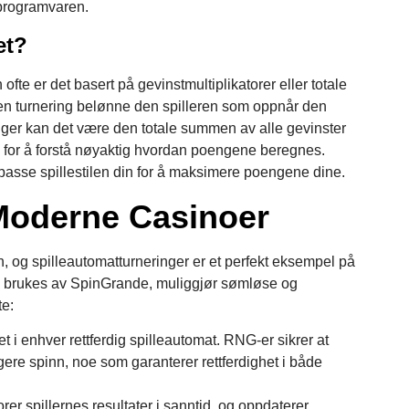
programvaren.
et?
ofte er det basert på gevinstmultiplikatorer eller totale
 en turnering belønne den spilleren som oppnår den
ganger kan det være den totale summen av alle gevinster
ye for å forstå nøyaktig hvordan poengene beregnes.
ilpasse spillestilen din for å maksimere poengene dine.
 Moderne Casinoer
, og spilleautomatturneringer er et perfekt eksempel på
m brukes av SpinGrande, muliggjør sømløse og
te:
et i enhver rettferdig spilleautomat. RNG-er sikrer at
ligere spinn, noe som garanterer rettferdighet i både
r spillernes resultater i sanntid, og oppdaterer