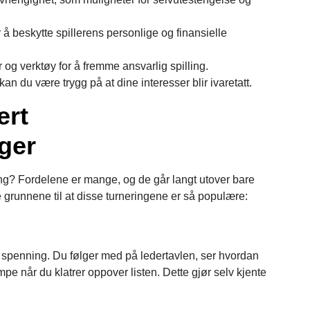
 å beskytte spillerens personlige og finansielle
og verktøy for å fremme ansvarlig spilling.
 kan du være trygg på at dine interesser blir ivaretatt.
ert
ger
ng? Fordelene er mange, og de går langt utover bare
e grunnene til at disse turneringene er så populære:
ed spenning. Du følger med på ledertavlen, ser hvordan
pe når du klatrer oppover listen. Dette gjør selv kjente