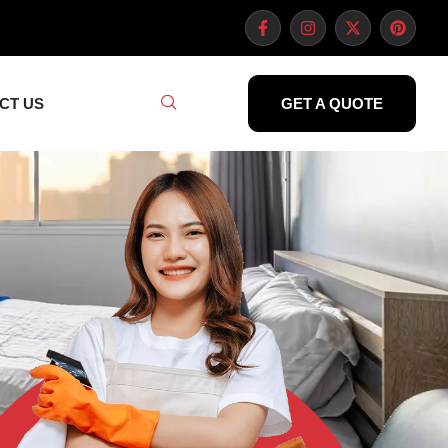
CT US
GET A QUOTE