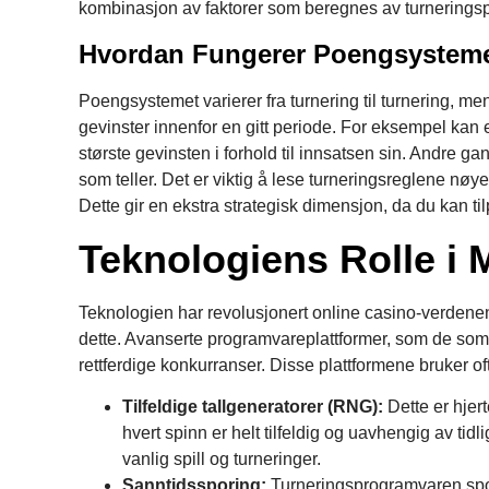
kombinasjon av faktorer som beregnes av turnerings
Hvordan Fungerer Poengsystem
Poengsystemet varierer fra turnering til turnering, men 
gevinster innenfor en gitt periode. For eksempel kan
største gevinsten i forhold til innsatsen sin. Andre 
som teller. Det er viktig å lese turneringsreglene nø
Dette gir en ekstra strategisk dimensjon, da du kan t
Teknologiens Rolle i
Teknologien har revolusjonert online casino-verdenen
dette. Avanserte programvareplattformer, som de so
rettferdige konkurranser. Disse plattformene bruker of
Tilfeldige tallgeneratorer (RNG):
Dette er hjert
hvert spinn er helt tilfeldig og uavhengig av tid
vanlig spill og turneringer.
Sanntidssporing:
Turneringsprogramvaren spore