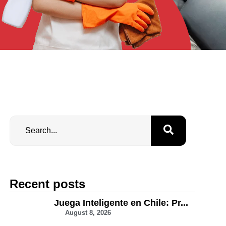
Recent posts
Juega Inteligente en Chile: Pr...
August 8, 2026