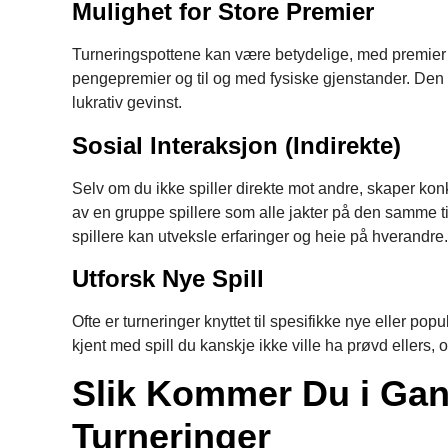
Mulighet for Store Premier
Turneringspottene kan være betydelige, med premier s
pengepremier og til og med fysiske gjenstander. Den 
lukrativ gevinst.
Sosial Interaksjon (Indirekte)
Selv om du ikke spiller direkte mot andre, skaper kon
av en gruppe spillere som alle jakter på den samme ti
spillere kan utveksle erfaringer og heie på hverandre.
Utforsk Nye Spill
Ofte er turneringer knyttet til spesifikke nye eller popu
kjent med spill du kanskje ikke ville ha prøvd ellers, 
Slik Kommer Du i Ga
Turneringer