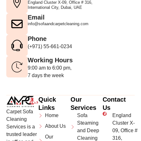
England Cluster X-09, Office # 316,
International City, Dubai, UAE
Email
info@sofaandcarpetcleaning.com
Phone
(+971) 55-661-0234
Working Hours
9:00 am to 6:00 pm,
7 days the week
Quick
Our
Contact
Links
Services
Us
Carpet Sofa
Home
Sofa
England
Cleaning
Steaming
Cluster X-
About Us
Services is a
and Deep
09, Office #
trusted leader
Our
Cleaning
316,