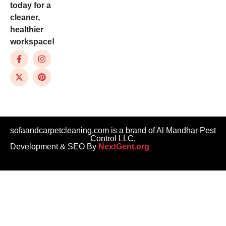
today for a
cleaner,
healthier
workspace!
sofaandcarpetcleaning.com is a brand of Al Mandhar Pest
Control LLC.
Development & SEO By
NextGent.org