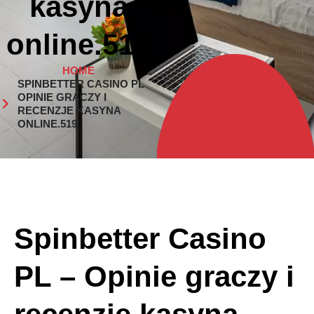
kasyna
online.519
HOME
SPINBETTER CASINO PL
OPINIE GRACZY I
RECENZJE KASYNA
ONLINE.519
Spinbetter Casino
PL – Opinie graczy i