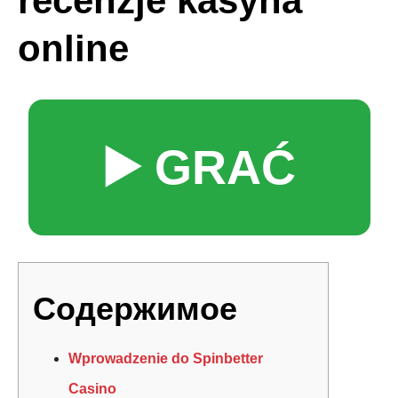
recenzje kasyna
online
▶️ GRAĆ
Содержимое
Wprowadzenie do Spinbetter
Casino