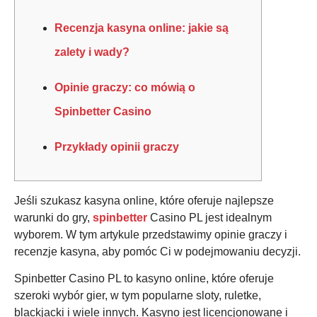
Recenzja kasyna online: jakie są
zalety i wady?
Opinie graczy: co mówią o
Spinbetter Casino
Przykłady opinii graczy
Jeśli szukasz kasyna online, które oferuje najlepsze
warunki do gry,
spinbetter
Casino PL jest idealnym
wyborem. W tym artykule przedstawimy opinie graczy i
recenzje kasyna, aby pomóc Ci w podejmowaniu decyzji.
Spinbetter Casino PL to kasyno online, które oferuje
szeroki wybór gier, w tym popularne sloty, ruletke,
blackjacki i wiele innych. Kasyno jest licencjonowane i