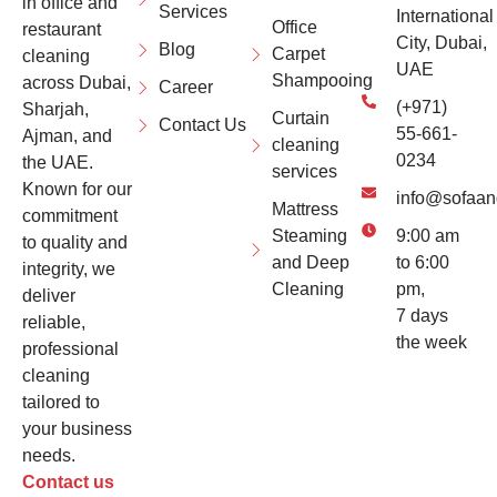
in office and
Services
International
Office
restaurant
City, Dubai,
Blog
Carpet
cleaning
UAE
Shampooing
across Dubai,
Career
(+971)
Sharjah,
Curtain
Contact Us
55-661-
Ajman, and
cleaning
0234
the UAE.
services
Known for our
info@sofaan
Mattress
commitment
Steaming
9:00 am
to quality and
and Deep
to 6:00
integrity, we
Cleaning
pm,
deliver
7 days
reliable,
the week
professional
cleaning
tailored to
your business
needs.
Contact us