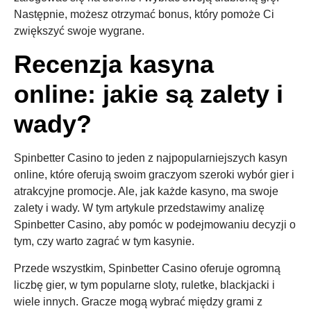
Następnie, możesz otrzymać bonus, który pomoże Ci
zwiększyć swoje wygrane.
Recenzja kasyna
online: jakie są zalety i
wady?
Spinbetter Casino to jeden z najpopularniejszych kasyn
online, które oferują swoim graczyom szeroki wybór gier i
atrakcyjne promocje. Ale, jak każde kasyno, ma swoje
zalety i wady. W tym artykule przedstawimy analizę
Spinbetter Casino, aby pomóc w podejmowaniu decyzji o
tym, czy warto zagrać w tym kasynie.
Przede wszystkim, Spinbetter Casino oferuje ogromną
liczbę gier, w tym popularne sloty, ruletke, blackjacki i
wiele innych. Gracze mogą wybrać między grami z