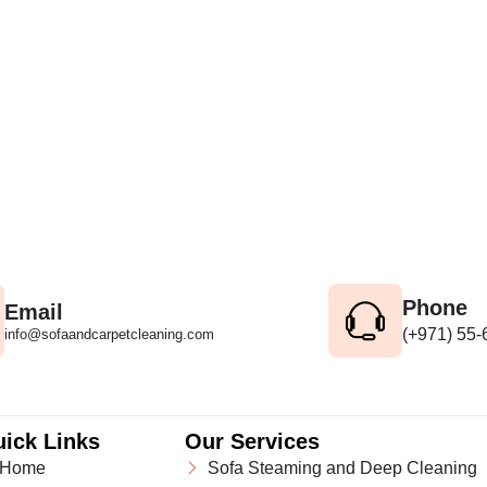
Phone
Email
(+971) 55
info@sofaandcarpetcleaning.com
ick Links
Our Services
Home
Sofa Steaming and Deep Cleaning