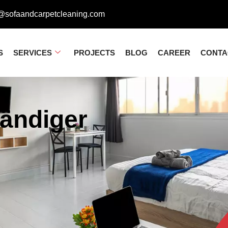
@sofaandcarpetcleaning.com
S
SERVICES
PROJECTS
BLOG
CAREER
CONTA
tändiger