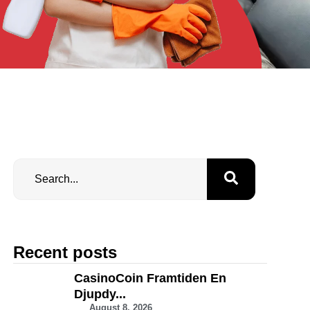
Recent posts
CasinoCoin Framtiden En
Djupdy...
August 8, 2026