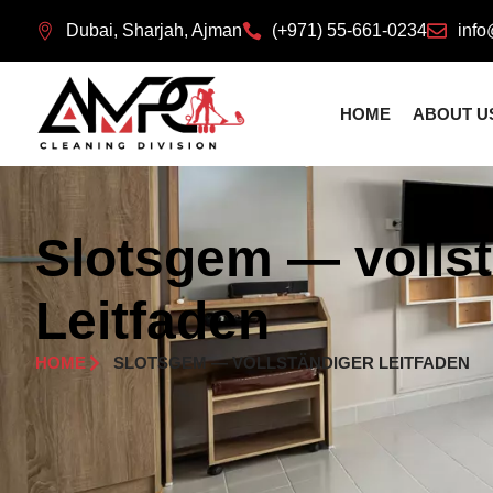
Dubai, Sharjah, Ajman
(+971) 55-661-0234
info
HOME
ABOUT U
Slotsgem — volls
Leitfaden
HOME
SLOTSGEM — VOLLSTÄNDIGER LEITFADEN