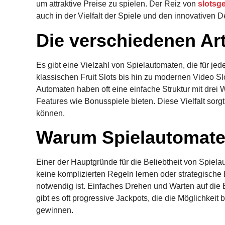
um attraktive Preise zu spielen. Der Reiz von
slotsg
auch in der Vielfalt der Spiele und den innovativen D
Die verschiedenen Ar
Es gibt eine Vielzahl von Spielautomaten, die für j
klassischen Fruit Slots bis hin zu modernen Video Sl
Automaten haben oft eine einfache Struktur mit drei
Features wie Bonusspiele bieten. Diese Vielfalt sor
können.
Warum Spielautomaten
Einer der Hauptgründe für die Beliebtheit von Spiel
keine komplizierten Regeln lernen oder strategische
notwendig ist. Einfaches Drehen und Warten auf die
gibt es oft progressive Jackpots, die die Möglichkeit
gewinnen.