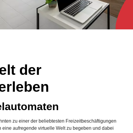
lt der
erleben
ielautomaten
hnten zu einer der beliebtesten Freizeitbeschäftigungen
 in eine aufregende virtuelle Welt zu begeben und dabei