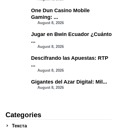
One Dun Casino Mobile
Gaming: ...
August 8, 2026
Jugar en Bwin Ecuador ¿Cuánto
...
August 8, 2026
Descifrando las Apuestas: RTP
...
August 8, 2026
Gigantes del Azar Digital: Mil...
August 8, 2026
Categories
Текста