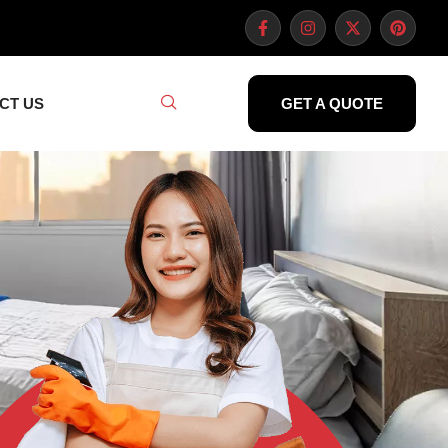
CT US
GET A QUOTE