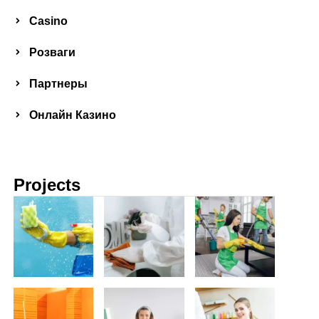
Сasino
Розваги
Партнеры
Онлайн Казино
Projects