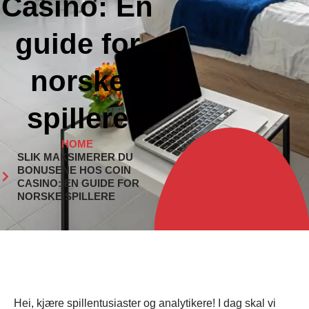
Casino: En
guide for
norske
spillere
HOME
SLIK MAKSIMERER DU
BONUSENE HOS COIN
CASINO: EN GUIDE FOR
NORSKE SPILLERE
Hei, kjære spillentusiaster og analytikere! I dag skal vi