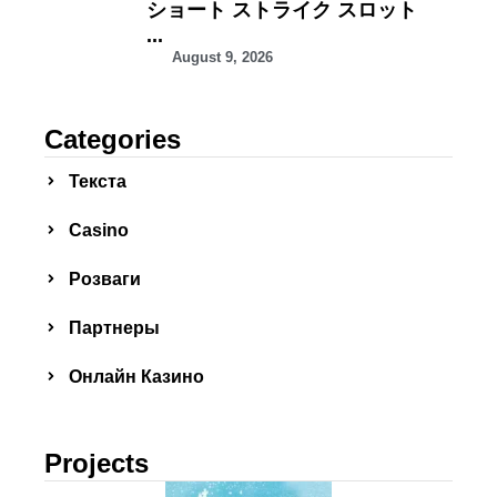
ショート ストライク スロット
...
August 9, 2026
Categories
Текста
Сasino
Розваги
Партнеры
Онлайн Казино
Projects