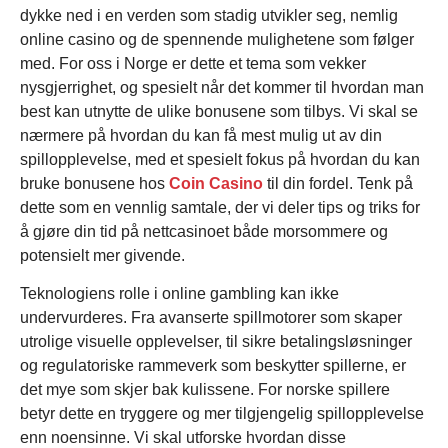
dykke ned i en verden som stadig utvikler seg, nemlig
online casino og de spennende mulighetene som følger
med. For oss i Norge er dette et tema som vekker
nysgjerrighet, og spesielt når det kommer til hvordan man
best kan utnytte de ulike bonusene som tilbys. Vi skal se
nærmere på hvordan du kan få mest mulig ut av din
spillopplevelse, med et spesielt fokus på hvordan du kan
bruke bonusene hos
Coin Casino
til din fordel. Tenk på
dette som en vennlig samtale, der vi deler tips og triks for
å gjøre din tid på nettcasinoet både morsommere og
potensielt mer givende.
Teknologiens rolle i online gambling kan ikke
undervurderes. Fra avanserte spillmotorer som skaper
utrolige visuelle opplevelser, til sikre betalingsløsninger
og regulatoriske rammeverk som beskytter spillerne, er
det mye som skjer bak kulissene. For norske spillere
betyr dette en tryggere og mer tilgjengelig spillopplevelse
enn noensinne. Vi skal utforske hvordan disse