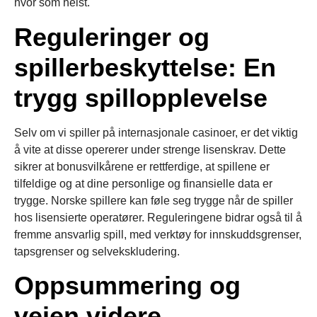
hvor som helst.
Reguleringer og
spillerbeskyttelse: En
trygg spillopplevelse
Selv om vi spiller på internasjonale casinoer, er det viktig
å vite at disse opererer under strenge lisenskrav. Dette
sikrer at bonusvilkårene er rettferdige, at spillene er
tilfeldige og at dine personlige og finansielle data er
trygge. Norske spillere kan føle seg trygge når de spiller
hos lisensierte operatører. Reguleringene bidrar også til å
fremme ansvarlig spill, med verktøy for innskuddsgrenser,
tapsgrenser og selvekskludering.
Oppsummering og
veien videre