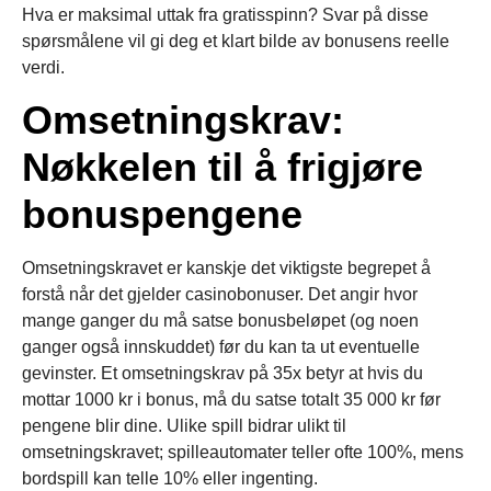
Hva er maksimal uttak fra gratisspinn? Svar på disse
spørsmålene vil gi deg et klart bilde av bonusens reelle
verdi.
Omsetningskrav:
Nøkkelen til å frigjøre
bonuspengene
Omsetningskravet er kanskje det viktigste begrepet å
forstå når det gjelder casinobonuser. Det angir hvor
mange ganger du må satse bonusbeløpet (og noen
ganger også innskuddet) før du kan ta ut eventuelle
gevinster. Et omsetningskrav på 35x betyr at hvis du
mottar 1000 kr i bonus, må du satse totalt 35 000 kr før
pengene blir dine. Ulike spill bidrar ulikt til
omsetningskravet; spilleautomater teller ofte 100%, mens
bordspill kan telle 10% eller ingenting.