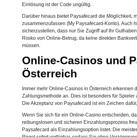
Einlösung ist der Code ungültig.
Darüber hinaus bietet Paysafecard die Möglichkeit,
zusammenzufassen (My Paysafecard-Konto). Auch hi
sicherzustellen, dass nur Sie Zugriff auf Ihr Guthab
Risiko von Online-Betrug, da keine direkten Bankve
müssen.
Online-Casinos und P
Österreich
Immer mehr Online-Casinos in Österreich erkennen di
Zahlungsmethode an. Dies ist besonders für Spieler at
Die Akzeptanz von Paysafecard ist ein Zeichen dafür
Wenn Sie sich für ein Online-Casino entscheiden, da
reibungslosen und sicheren Einzahlungsprozess freu
Paysafecard als Einzahlungsoption listet. Die meisten
Regel sofort verfügbar, sodass Sie ohne Verzögerun