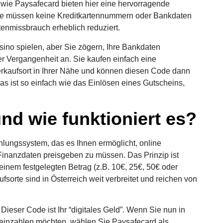
 wie Paysafecard bieten hier eine hervorragende
ie müssen keine Kreditkartennummern oder Bankdaten
enmissbrauch erheblich reduziert.
sino spielen, aber Sie zögern, Ihre Bankdaten
r Vergangenheit an. Sie kaufen einfach eine
rkaufsort in Ihrer Nähe und können diesen Code dann
as ist so einfach wie das Einlösen eines Gutscheins,
nd wie funktioniert es?
hlungssystem, das es Ihnen ermöglicht, online
Finanzdaten preisgeben zu müssen. Das Prinzip ist
einem festgelegten Betrag (z.B. 10€, 25€, 50€ oder
sorte sind in Österreich weit verbreitet und reichen von
Dieser Code ist Ihr “digitales Geld”. Wenn Sie nun in
inzahlen möchten, wählen Sie Paysafecard als