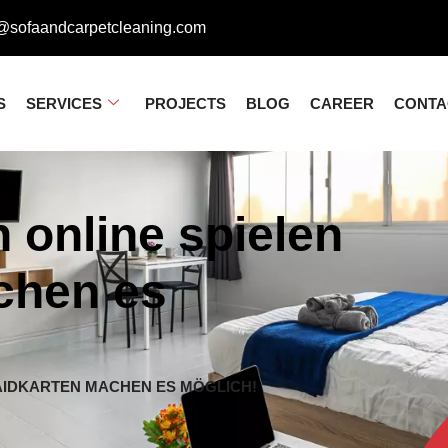
@sofaandcarpetcleaning.com
S
SERVICES
PROJECTS
BLOG
CAREER
CONTA
 online spielen
chen es
PAIDKARTEN MACHEN ES MÖGLICH!