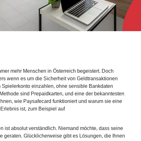
mmer mehr Menschen in Österreich begeistert. Doch
ders wenn es um die Sicherheit von Geldtransaktionen
 Spielerkonto einzahlen, ohne sensible Bankdaten
Methode sind Prepaidkarten, und eine der bekanntesten
 Ihnen, wie Paysafecard funktioniert und warum sie eine
rlebnis ist, zum Beispiel auf
n ist absolut verständlich. Niemand möchte, dass seine
e geraten. Glücklicherweise gibt es Lösungen, die Ihnen