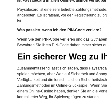
Ist Paysafecard in allen Online-Casinos verfügba
Paysafecard ist eine sehr beliebte Zahlungsmethode,
angeboten. Es ist ratsam, vor der Registrierung zu p
ist.
Was passiert, wenn ich den PIN-Code verliere?
Wenn Sie den PIN-Code verlieren und das Guthaben no
Bewahren Sie Ihren PIN-Code daher immer sicher au
Ein sicherer Weg zu 
Zusammenfassend lässt sich sagen, dass Paysafecard 
spielen möchten, aber Wert auf Sicherheit und Anony
Verfügbarkeit und die fortschrittlichen Sicherheitst
Zahlungsmethoden im Online-Glücksspiel. Wenn Sie a
einem Online-Casino haben, denken Sie an die Vorteil
kontrollierter Weg, Ihr Spielvergnügen zu starten.