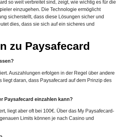
so weit verbreitet sind, zeigt, wie wichtig es für die
pieler einzugehen. Die Technologie ermöglicht
ng sicherstellt, dass diese Lösungen sicher und
utet dies, dass sie sich auf ein sicheres und
en zu Paysafecard
assen?
iert. Auszahlungen erfolgen in der Regel über andere
liegt daran, dass Paysafecard auf dem Prinzip des
ner Paysafecard einzahlen kann?
rt, liegt aber oft bei 100€. Über das My Paysafecard-
 genauen Limits können je nach Casino und