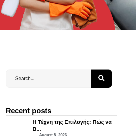
Recent posts
Η Τέχνη της Επιλογής: Πώς να
Β...
August 8, 2026