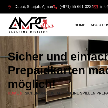
Dubai, Sharjah, Ajman
(+971) 55-661-0234
info
HOME
ABOUT U
Sicher und einfach
Prepaidkarten ma
möglich!
HOME
SICHER UND EINFACH ONLINE SPIELEN PRE