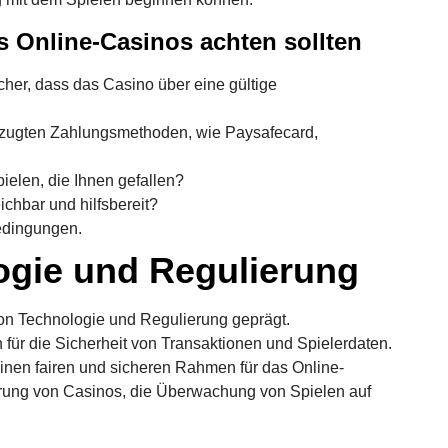
s Online-Casinos achten sollten
cher, dass das Casino über eine gültige
rzugten Zahlungsmethoden, wie Paysafecard,
ielen, die Ihnen gefallen?
ichbar und hilfsbereit?
edingungen.
logie und Regulierung
on Technologie und Regulierung geprägt.
 für die Sicherheit von Transaktionen und Spielerdaten.
inen fairen und sicheren Rahmen für das Online-
ierung von Casinos, die Überwachung von Spielen auf