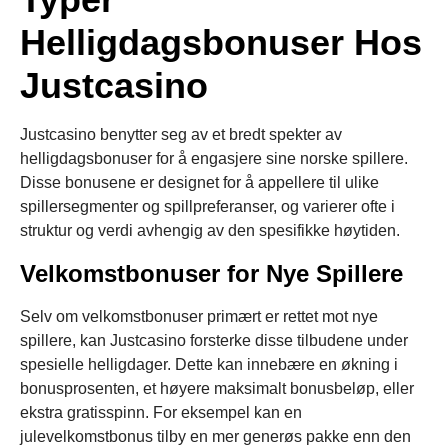
Helligdagsbonuser Hos
Justcasino
Justcasino benytter seg av et bredt spekter av
helligdagsbonuser for å engasjere sine norske spillere.
Disse bonusene er designet for å appellere til ulike
spillersegmenter og spillpreferanser, og varierer ofte i
struktur og verdi avhengig av den spesifikke høytiden.
Velkomstbonuser for Nye Spillere
Selv om velkomstbonuser primært er rettet mot nye
spillere, kan Justcasino forsterke disse tilbudene under
spesielle helligdager. Dette kan innebære en økning i
bonusprosenten, et høyere maksimalt bonusbeløp, eller
ekstra gratisspinn. For eksempel kan en
julevelkomstbonus tilby en mer generøs pakke enn den