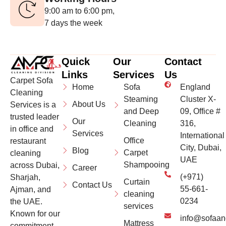
9:00 am to 6:00 pm,
7 days the week
Quick
Our
Contact
Links
Services
Us
Carpet Sofa
Home
Sofa
England
Cleaning
Steaming
Cluster X-
About Us
Services is a
and Deep
09, Office #
trusted leader
Our
Cleaning
316,
in office and
Services
International
Office
restaurant
City, Dubai,
Blog
Carpet
cleaning
UAE
Shampooing
across Dubai,
Career
(+971)
Sharjah,
Curtain
Contact Us
55-661-
Ajman, and
cleaning
0234
the UAE.
services
Known for our
info@sofaan
Mattress
commitment