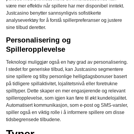
være mer effektiv når spillere har mer disponibel inntekt.
Justcasino benytter sannsynligvis sofistikerte
analyseverktøy for å forstå spillerpreferanser og justere
sine tilbud deretter.
Personalisering og
Spilleropplevelse
Teknologi muliggjør også en høy grad av personalisering.
I stedet for generiske tilbud, kan Justcasino segmentere
sine spillere og tilby personlige helligdagsbonuser basert
på tidligere spillaktivitet, lojalitetsnivå eller foretrukne
spilltyper. Dette skaper en mer engasjerende og relevant
spilleropplevelse, som igjen kan føre til økt kundelojalitet.
Automatisert kommunikasjon, som e-post og SMS-varsler,
spiller også en viktig rolle i å informere spillere om disse
tidsbegrensede tilbudene.
Typer