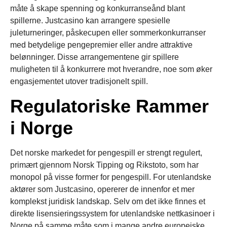
måte å skape spenning og konkurranseånd blant
spillerne. Justcasino kan arrangere spesielle
juleturneringer, påskecupen eller sommerkonkurranser
med betydelige pengepremier eller andre attraktive
belønninger. Disse arrangementene gir spillere
muligheten til å konkurrere mot hverandre, noe som øker
engasjementet utover tradisjonelt spill.
Regulatoriske Rammer
i Norge
Det norske markedet for pengespill er strengt regulert,
primært gjennom Norsk Tipping og Rikstoto, som har
monopol på visse former for pengespill. For utenlandske
aktører som Justcasino, opererer de innenfor et mer
komplekst juridisk landskap. Selv om det ikke finnes et
direkte lisensieringssystem for utenlandske nettkasinoer i
Norge på samme måte som i mange andre europeiske