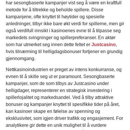
har sesongbaserte kampanjer vist seg å være en kraftfull
metode for å tiltrekke og beholde spillere. Disse
kampanjene, ofte knyttet til høytider og spesielle
anledninger, tilbyr ikke bare økt verdi for spillerne, men gir
også verdifull innsikt i kasinoenes evne til å tilpasse seg
markedets svingninger og spillerpreferanser. En aktør
som har utmerket seg innen dette feltet er
Justcasino
,
hvis tilnærming til helligdagsbonuser fortjener en grundig
gjennomgang.
Nettkasinoindustrien er preget av intens konkurranse, og
evnen til å skille seg ut er paramount. Sesongbaserte
kampanjer, som de som tilbys av Justcasino under
helligdager, representerer en strategisk investering i
spillerlojalitet og markedsandel. Ved å tilby attraktive
bonuser og kampanjer knyttet til spesifikke tider på året,
kan kasinoer skape en følelse av spenning og
eksklusivitet, som igjen driver trafikk og engasjement. For
analytikere gir dette en unik mulighet til å vurdere