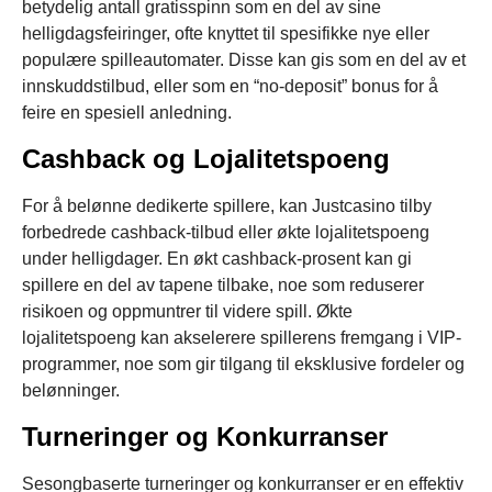
betydelig antall gratisspinn som en del av sine
helligdagsfeiringer, ofte knyttet til spesifikke nye eller
populære spilleautomater. Disse kan gis som en del av et
innskuddstilbud, eller som en “no-deposit” bonus for å
feire en spesiell anledning.
Cashback og Lojalitetspoeng
For å belønne dedikerte spillere, kan Justcasino tilby
forbedrede cashback-tilbud eller økte lojalitetspoeng
under helligdager. En økt cashback-prosent kan gi
spillere en del av tapene tilbake, noe som reduserer
risikoen og oppmuntrer til videre spill. Økte
lojalitetspoeng kan akselerere spillerens fremgang i VIP-
programmer, noe som gir tilgang til eksklusive fordeler og
belønninger.
Turneringer og Konkurranser
Sesongbaserte turneringer og konkurranser er en effektiv