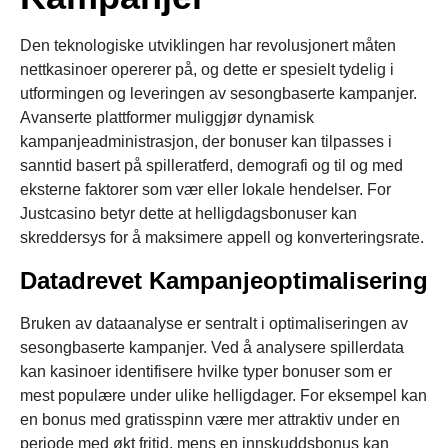
Den teknologiske utviklingen har revolusjonert måten
nettkasinoer opererer på, og dette er spesielt tydelig i
utformingen og leveringen av sesongbaserte kampanjer.
Avanserte plattformer muliggjør dynamisk
kampanjeadministrasjon, der bonuser kan tilpasses i
sanntid basert på spilleratferd, demografi og til og med
eksterne faktorer som vær eller lokale hendelser. For
Justcasino betyr dette at helligdagsbonuser kan
skreddersys for å maksimere appell og konverteringsrate.
Datadrevet Kampanjeoptimalisering
Bruken av dataanalyse er sentralt i optimaliseringen av
sesongbaserte kampanjer. Ved å analysere spillerdata
kan kasinoer identifisere hvilke typer bonuser som er
mest populære under ulike helligdager. For eksempel kan
en bonus med gratisspinn være mer attraktiv under en
periode med økt fritid, mens en innskuddsbonus kan