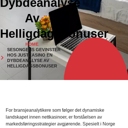
Dybdeanalyse
Av
Helligdagsbonuser
HOME
SESONGENS GEVINSTER
HOS JUSTCASINO EN
DYBDEANALYSE AV
HELLIGDAGSBONUSER
For bransjeanalytikere som følger det dynamiske
landskapet innen nettkasinoer, er forståelsen av
markedsføringsstrategier avgjørende. Spesielt i Norge