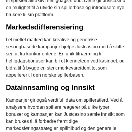
et spesielt attraktivt helligdags-tilbud. Dette gir Justcasino
en mulighet til å utvide sin spillerbase og introdusere nye
brukere til sin plattform.
Markedsdifferensiering
I et mettet marked kan kreative og generøse
sesongbaserte kampanjer hjelpe Justcasino med å skille
seg ut fra konkurrentene. En unik tilnærming til
helligdagsbonuser kan bli et kjennetegn ved kasinoet, og
bidra til å bygge en sterk merkevareidentitet som
appellerer til den norske spillerbasen.
Datainnsamling og Innsikt
Kampanjer gir også verdifull data om spilleratferd. Ved å
analysere hvordan spillere reagerer på ulike typer
bonuser og kampanjer, kan Justcasino samle innsikt som
kan brukes til å forbedre fremtidige
markedsføringsstrategier, spilltilbud og den generelle