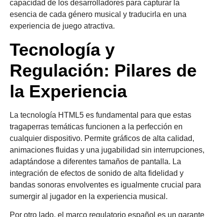
capacidad de los desarrolladores para capturar la
esencia de cada género musical y traducirla en una
experiencia de juego atractiva.
Tecnología y
Regulación: Pilares de
la Experiencia
La tecnología HTML5 es fundamental para que estas
tragaperras temáticas funcionen a la perfección en
cualquier dispositivo. Permite gráficos de alta calidad,
animaciones fluidas y una jugabilidad sin interrupciones,
adaptándose a diferentes tamaños de pantalla. La
integración de efectos de sonido de alta fidelidad y
bandas sonoras envolventes es igualmente crucial para
sumergir al jugador en la experiencia musical.
Por otro lado, el marco regulatorio español es un garante