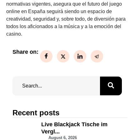
normativas vigentes, asegura que el futuro del juego
online en España seguirá siendo un espacio de
creatividad, seguridad y, sobre todo, de diversión para
todos los aficionados a la música y a la emoción del
casino.
Share on:
Recent posts
Live Blackjack Tische im
Vergl...
August 6, 2026