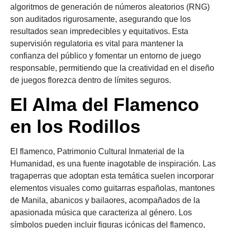
algoritmos de generación de números aleatorios (RNG)
son auditados rigurosamente, asegurando que los
resultados sean impredecibles y equitativos. Esta
supervisión regulatoria es vital para mantener la
confianza del público y fomentar un entorno de juego
responsable, permitiendo que la creatividad en el diseño
de juegos florezca dentro de límites seguros.
El Alma del Flamenco
en los Rodillos
El flamenco, Patrimonio Cultural Inmaterial de la
Humanidad, es una fuente inagotable de inspiración. Las
tragaperras que adoptan esta temática suelen incorporar
elementos visuales como guitarras españolas, mantones
de Manila, abanicos y bailaores, acompañados de la
apasionada música que caracteriza al género. Los
símbolos pueden incluir figuras icónicas del flamenco,