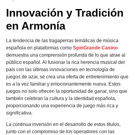
Innovación y Tradición
en Armonía
La tendencia de las tragaperras temáticas de música
española en plataformas como
SpinGrande Casino
demuestra una comprensión profunda de lo que atrae al
público español. Al fusionar la rica herencia musical del
país con las últimas innovaciones en tecnología de
juegos de azar, se crea una oferta de entretenimiento que
es a la vez familiar y emocionantemente nueva. Estos
juegos no solo ofrecen la oportunidad de ganar, sino que
también celebran la cultura y la identidad española,
proporcionando una experiencia de juego más rica y
significativa.
La continua inversión en el desarrollo de estos títulos,
junto con el compromiso de los operadores con las