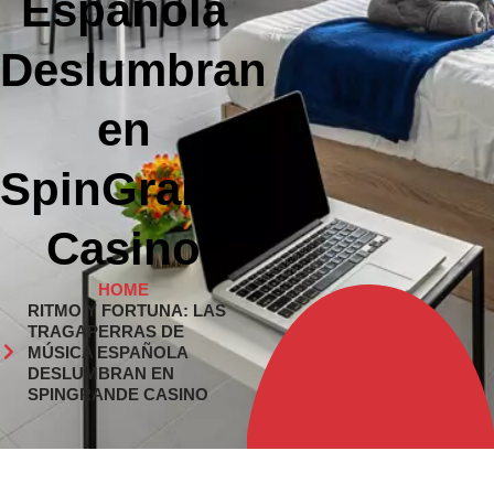
Española
Deslumbran
en
SpinGrande
Casino
HOME
RITMO Y FORTUNA: LAS
TRAGAPERRAS DE
MÚSICA ESPAÑOLA
DESLUMBRAN EN
SPINGRANDE CASINO