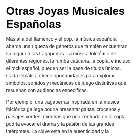
Otras Joyas Musicales
Españolas
Más allá del flamenco y el pop, la música española
abarca una riqueza de géneros que también encuentran
su lugar en las tragaperras. La música folclórica de
diferentes regiones, la rumba catalana, la copla, e incluso
el rock español, pueden ser la base de títulos únicos.
Cada temática ofrece oportunidades para explorar
símbolos, sonidos y mecánicas de juego distintivas que
resuenan con audiencias específicas.
Por ejemplo, una tragaperras inspirada en la música
folclórica gallega podría presentar gaitas, cruceiros y
paisajes verdes, mientras que una centrada en la copla
podría evocar el drama y la pasión de las grandes
intérpretes. La clave está en la autenticidad y la