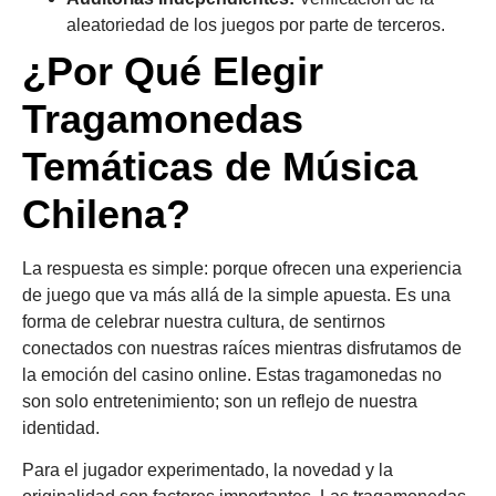
aleatoriedad de los juegos por parte de terceros.
¿Por Qué Elegir
Tragamonedas
Temáticas de Música
Chilena?
La respuesta es simple: porque ofrecen una experiencia
de juego que va más allá de la simple apuesta. Es una
forma de celebrar nuestra cultura, de sentirnos
conectados con nuestras raíces mientras disfrutamos de
la emoción del casino online. Estas tragamonedas no
son solo entretenimiento; son un reflejo de nuestra
identidad.
Para el jugador experimentado, la novedad y la