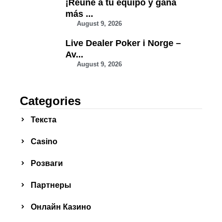
¡Reúne a tu equipo y gana
más ...
August 9, 2026
Live Dealer Poker i Norge –
Av...
August 9, 2026
Categories
Текста
Сasino
Розваги
Партнеры
Онлайн Казино