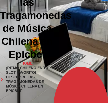
las
Tragamonedas
de Música
Chilena en
Epicbet
HOME
¡RITMO CHILENO EN TU
SLOT FAVORITO!
DESCUBRE LAS
TRAGAMONEDAS DE
MÚSICA CHILENA EN
EPICBET