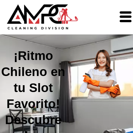
¡Ritmo
Chileno en
tu Slot
Favorito!
Descubre