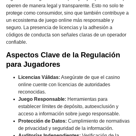
operen de manera legal y transparente. Esto no solo te
protege como consumidor, sino que también contribuye a
un ecosistema de juego online más responsable y
seguro. La presencia de licencias y la adhesión a
códigos de conducta son señales claras de un operador
confiable.
Aspectos Clave de la Regulación
para Jugadores
Licencias Válidas:
Asegúrate de que el casino
online cuente con licencias de autoridades
reconocidas.
Juego Responsable:
Herramientas para
establecer límites de depósito, autoexclusión y
acceso a información sobre juego responsable.
Protección de Datos:
Cumplimiento de normativas
de privacidad y seguridad de la información.
Auditorías Independientes:
Verificación de la