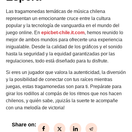
Las tragamonedas temáticas de música chilena
representan un emocionante cruce entre la cultura
popular y la tecnología de vanguardia en el mundo del
juego online. En
epicbet-chile.it.com
, hemos reunido lo
mejor de ambos mundos para ofrecerte una experiencia
inigualable. Desde la calidad de los gráficos y el sonido
hasta la seguridad y la equidad garantizadas por las
regulaciones, todo está diseñado para tu disfrute.
Si eres un jugador que valora la autenticidad, la diversión
y la posibilidad de conectar con tus raíces mientras
juegas, estas tragamonedas son para ti. Prepárate para
girar los rodillos al compás de los ritmos que nos hacen
chilenos, y quién sabe, ¡quizás la suerte te acompañe
con una melodía de victoria!
Share on: