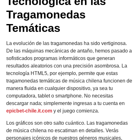
Tecnológica en las
Tragamonedas
Temáticas
La evolución de las tragamonedas ha sido vertiginosa.
De las máquinas mecánicas de antaño, hemos pasado a
sofisticados programas informáticos que generan
resultados aleatorios con una precisión asombrosa. La
tecnología HTML5, por ejemplo, permite que estas
tragamonedas temáticas de música chilena funcionen de
manera fluida en cualquier dispositivo, ya sea tu
computadora, tablet o smartphone. No necesitas
descargar nada; simplemente ingresas a tu cuenta en
epicbet-chile.it.com
y el juego comienza.
Los gráficos son otro salto cuántico. Las tragamonedas
de música chilena no escatiman en detalles. Verás
personajes icónicos de nuestros géneros musicales,