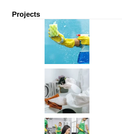
Projects