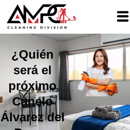
¿Quién
será el
próximo
Canelo
Álvarez del