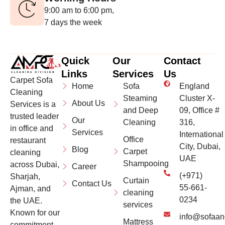
9:00 am to 6:00 pm,
7 days the week
Quick
Our
Contact
Links
Services
Us
Carpet Sofa
Home
Sofa
England
Cleaning
Steaming
Cluster X-
About Us
Services is a
and Deep
09, Office #
trusted leader
Our
Cleaning
316,
in office and
Services
International
Office
restaurant
City, Dubai,
Blog
Carpet
cleaning
UAE
Shampooing
across Dubai,
Career
(+971)
Sharjah,
Curtain
Contact Us
55-661-
Ajman, and
cleaning
0234
the UAE.
services
Known for our
info@sofaan
Mattress
commitment