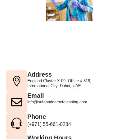
Address
England Cluster X-09, Office # 316,
International City, Dubai, UAE
Email
info@sofaandcarpetcleaning.com
Phone
(+971) 55-661-0234
Working Hours