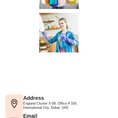
Address
England Cluster X-09, Office # 316,
International City, Dubai, UAE
Email