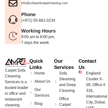
info@sofaandcarpetcleaning.com
Phone
(+971) 55-661-0234
Working Hours
9:00 am to 6:00 pm,
7 days the week
Quick
Our
Contact
Links
Services
Us
Carpet Sofa
Home
Sofa
England
Cleaning
Steaming
Cluster X-
About Us
Services is a
and Deep
09, Office #
trusted leader
Our
Cleaning
316,
in office and
Services
International
Office
restaurant
City, Dubai,
Blog
Carpet
cleaning
UAE