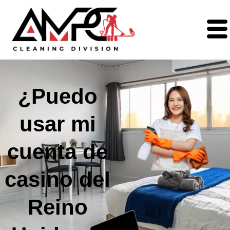
¿Puedo
usar mi
cuenta de
casino del
Reino