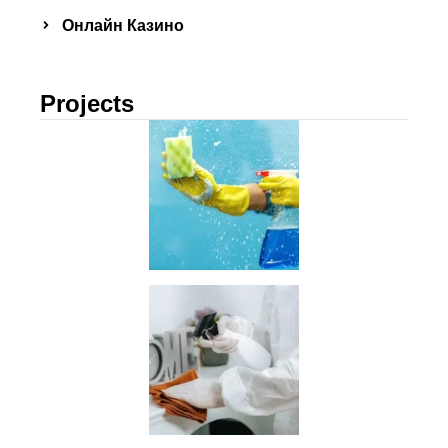
Онлайн Казино
Projects