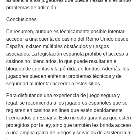
asistencia a los jugadores que puedan estar enfrentando
problemas de adicción.
Conclusiones
En resumen, aunque es técnicamente posible intentar
acceder a una cuenta de casino del Reino Unido desde
España, existen múltiples obstáculos y riesgos
asociados. La legislación española prohíbe el acceso a
casinos no licenciados, lo que puede resultar en el
bloqueo de cuentas y la pérdida de fondos. Además, los
jugadores pueden enfrentar problemas técnicos y de
seguridad al intentar acceder a estos sitios.
Para disfrutar de una experiencia de juego segura y
legal, se recomienda a los jugadores españoles que se
registren en casinos en línea que estén debidamente
licenciados en España. Esto no solo garantiza que estén
protegidos por la ley, sino que también les brinda acceso
a una amplia gama de juegos y servicios de asistencia al