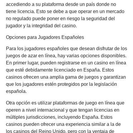
accediendo a su plataforma desde un país donde no
tiene licencia. Esto se debe a que operar en un mercado
no regulado puede poner en riesgo la seguridad del
jugador y la integridad del casino.
Opciones para Jugadores Españoles
Para los jugadores españoles que desean disfrutar de los
juegos de azar en línea, hay varias opciones disponibles.
En primer lugar, pueden registrarse en un casino en línea
que esté debidamente licenciado en España. Estos
casinos ofrecen una amplia gama de juegos y garantizan
que los jugadores estén protegidos por la legislación
española.
Otra opción es utilizar plataformas de juego en línea que
operen a nivel internacional y que tengan licencias en
múltiples jurisdicciones, incluyendo España. Estos
casinos pueden ofrecer una experiencia similar a la de
los casinos del Reino Unido, pero con la ventaja de