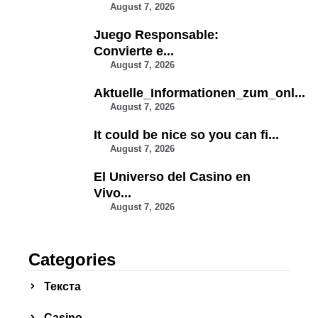
August 7, 2026
Juego Responsable:
Convierte e...
August 7, 2026
Aktuelle_Informationen_zum_onl...
August 7, 2026
It could be nice so you can fi...
August 7, 2026
El Universo del Casino en
Vivo...
August 7, 2026
Categories
Текста
Сasino