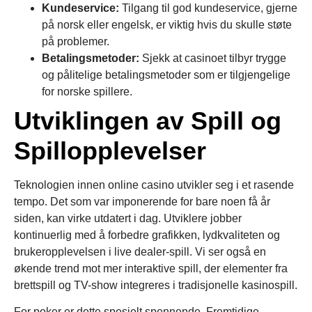
Kundeservice:
Tilgang til god kundeservice, gjerne
på norsk eller engelsk, er viktig hvis du skulle støte
på problemer.
Betalingsmetoder:
Sjekk at casinoet tilbyr trygge
og pålitelige betalingsmetoder som er tilgjengelige
for norske spillere.
Utviklingen av Spill og
Spillopplevelser
Teknologien innen online casino utvikler seg i et rasende
tempo. Det som var imponerende for bare noen få år
siden, kan virke utdatert i dag. Utviklere jobber
kontinuerlig med å forbedre grafikken, lydkvaliteten og
brukeropplevelsen i live dealer-spill. Vi ser også en
økende trend mot mer interaktive spill, der elementer fra
brettspill og TV-show integreres i tradisjonelle kasinospill.
For poker er dette spesielt spennende. Fremtidige