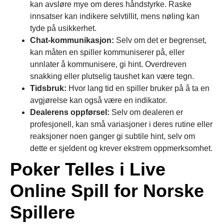
kan avsløre mye om deres håndstyrke. Raske
innsatser kan indikere selvtillit, mens nøling kan
tyde på usikkerhet.
Chat-kommunikasjon:
Selv om det er begrenset,
kan måten en spiller kommuniserer på, eller
unnlater å kommunisere, gi hint. Overdreven
snakking eller plutselig taushet kan være tegn.
Tidsbruk:
Hvor lang tid en spiller bruker på å ta en
avgjørelse kan også være en indikator.
Dealerens oppførsel:
Selv om dealeren er
profesjonell, kan små variasjoner i deres rutine eller
reaksjoner noen ganger gi subtile hint, selv om
dette er sjeldent og krever ekstrem oppmerksomhet.
Poker Telles i Live
Online Spill for Norske
Spillere