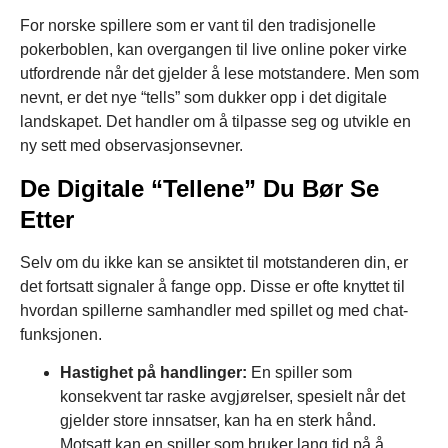
For norske spillere som er vant til den tradisjonelle
pokerboblen, kan overgangen til live online poker virke
utfordrende når det gjelder å lese motstandere. Men som
nevnt, er det nye “tells” som dukker opp i det digitale
landskapet. Det handler om å tilpasse seg og utvikle en
ny sett med observasjonsevner.
De Digitale “Tellene” Du Bør Se
Etter
Selv om du ikke kan se ansiktet til motstanderen din, er
det fortsatt signaler å fange opp. Disse er ofte knyttet til
hvordan spillerne samhandler med spillet og med chat-
funksjonen.
Hastighet på handlinger:
En spiller som
konsekvent tar raske avgjørelser, spesielt når det
gjelder store innsatser, kan ha en sterk hånd.
Motsatt kan en spiller som bruker lang tid på å