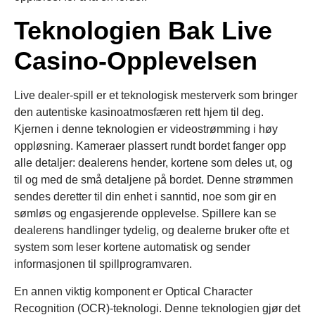
Teknologien Bak Live
Casino-Opplevelsen
Live dealer-spill er et teknologisk mesterverk som bringer
den autentiske kasinoatmosfæren rett hjem til deg.
Kjernen i denne teknologien er videostrømming i høy
oppløsning. Kameraer plassert rundt bordet fanger opp
alle detaljer: dealerens hender, kortene som deles ut, og
til og med de små detaljene på bordet. Denne strømmen
sendes deretter til din enhet i sanntid, noe som gir en
sømløs og engasjerende opplevelse. Spillere kan se
dealerens handlinger tydelig, og dealerne bruker ofte et
system som leser kortene automatisk og sender
informasjonen til spillprogramvaren.
En annen viktig komponent er Optical Character
Recognition (OCR)-teknologi. Denne teknologien gjør det