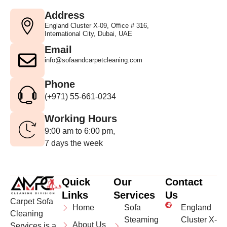
Address
England Cluster X-09, Office # 316,
International City, Dubai, UAE
Email
info@sofaandcarpetcleaning.com
Phone
(+971) 55-661-0234
Working Hours
9:00 am to 6:00 pm,
7 days the week
Quick
Our
Contact
Links
Services
Us
Carpet Sofa
Home
Sofa
England
Cleaning
Steaming
Cluster X-
About Us
Services is a