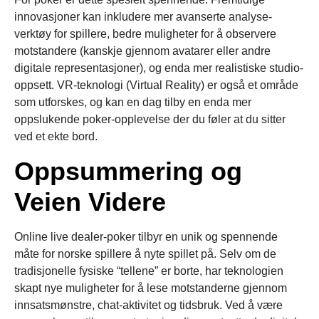
innovasjoner kan inkludere mer avanserte analyse-
verktøy for spillere, bedre muligheter for å observere
motstandere (kanskje gjennom avatarer eller andre
digitale representasjoner), og enda mer realistiske studio-
oppsett. VR-teknologi (Virtual Reality) er også et område
som utforskes, og kan en dag tilby en enda mer
oppslukende poker-opplevelse der du føler at du sitter
ved et ekte bord.
Oppsummering og
Veien Videre
Online live dealer-poker tilbyr en unik og spennende
måte for norske spillere å nyte spillet på. Selv om de
tradisjonelle fysiske “tellene” er borte, har teknologien
skapt nye muligheter for å lese motstanderne gjennom
innsatsmønstre, chat-aktivitet og tidsbruk. Ved å være