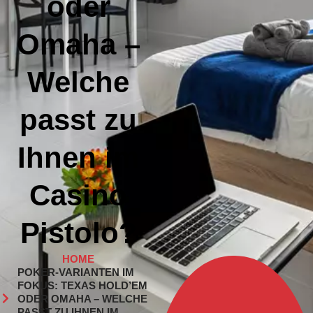
oder
Omaha –
Welche
passt zu
Ihnen im
Casino
Pistolo?
HOME
POKER-VARIANTEN IM
FOKUS: TEXAS HOLD’EM
ODER OMAHA – WELCHE
PASST ZU IHNEN IM