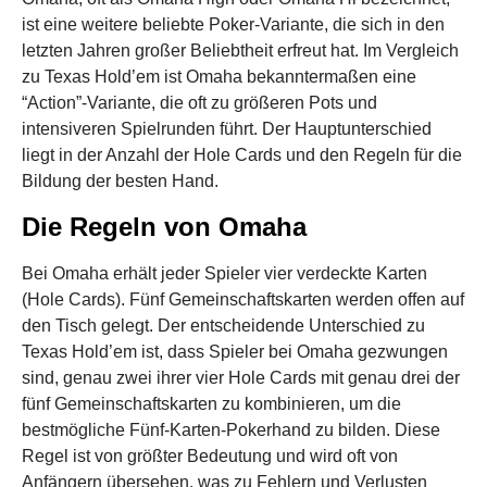
ist eine weitere beliebte Poker-Variante, die sich in den
letzten Jahren großer Beliebtheit erfreut hat. Im Vergleich
zu Texas Hold’em ist Omaha bekanntermaßen eine
“Action”-Variante, die oft zu größeren Pots und
intensiveren Spielrunden führt. Der Hauptunterschied
liegt in der Anzahl der Hole Cards und den Regeln für die
Bildung der besten Hand.
Die Regeln von Omaha
Bei Omaha erhält jeder Spieler vier verdeckte Karten
(Hole Cards). Fünf Gemeinschaftskarten werden offen auf
den Tisch gelegt. Der entscheidende Unterschied zu
Texas Hold’em ist, dass Spieler bei Omaha gezwungen
sind, genau zwei ihrer vier Hole Cards mit genau drei der
fünf Gemeinschaftskarten zu kombinieren, um die
bestmögliche Fünf-Karten-Pokerhand zu bilden. Diese
Regel ist von größter Bedeutung und wird oft von
Anfängern übersehen, was zu Fehlern und Verlusten