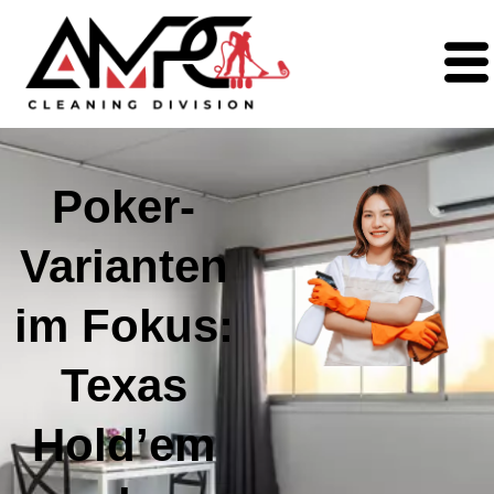
Poker-
Varianten
im Fokus:
Texas
Hold’em