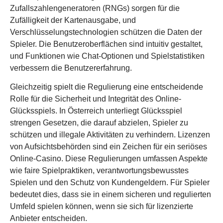
Zufallszahlengeneratoren (RNGs) sorgen für die
Zufälligkeit der Kartenausgabe, und
Verschlüsselungstechnologien schützen die Daten der
Spieler. Die Benutzeroberflächen sind intuitiv gestaltet,
und Funktionen wie Chat-Optionen und Spielstatistiken
verbessern die Benutzererfahrung.
Gleichzeitig spielt die Regulierung eine entscheidende
Rolle für die Sicherheit und Integrität des Online-
Glücksspiels. In Österreich unterliegt Glücksspiel
strengen Gesetzen, die darauf abzielen, Spieler zu
schützen und illegale Aktivitäten zu verhindern. Lizenzen
von Aufsichtsbehörden sind ein Zeichen für ein seriöses
Online-Casino. Diese Regulierungen umfassen Aspekte
wie faire Spielpraktiken, verantwortungsbewusstes
Spielen und den Schutz von Kundengeldern. Für Spieler
bedeutet dies, dass sie in einem sicheren und regulierten
Umfeld spielen können, wenn sie sich für lizenzierte
Anbieter entscheiden.