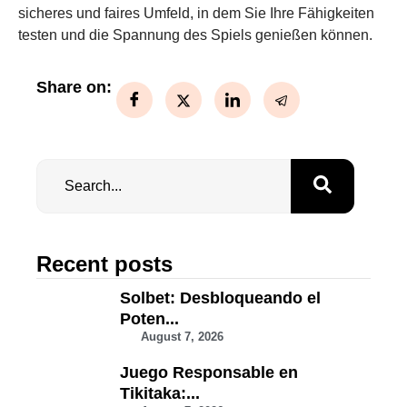
sicheres und faires Umfeld, in dem Sie Ihre Fähigkeiten
testen und die Spannung des Spiels genießen können.
Share on:
Recent posts
Solbet: Desbloqueando el
Poten...
August 7, 2026
Juego Responsable en
Tikitaka:...