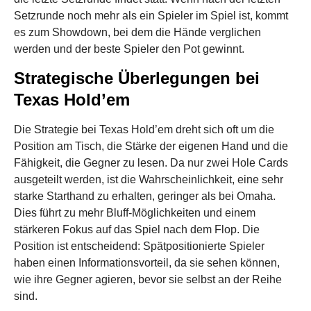
Setzrunde noch mehr als ein Spieler im Spiel ist, kommt
es zum Showdown, bei dem die Hände verglichen
werden und der beste Spieler den Pot gewinnt.
Strategische Überlegungen bei
Texas Hold’em
Die Strategie bei Texas Hold’em dreht sich oft um die
Position am Tisch, die Stärke der eigenen Hand und die
Fähigkeit, die Gegner zu lesen. Da nur zwei Hole Cards
ausgeteilt werden, ist die Wahrscheinlichkeit, eine sehr
starke Starthand zu erhalten, geringer als bei Omaha.
Dies führt zu mehr Bluff-Möglichkeiten und einem
stärkeren Fokus auf das Spiel nach dem Flop. Die
Position ist entscheidend: Spätpositionierte Spieler
haben einen Informationsvorteil, da sie sehen können,
wie ihre Gegner agieren, bevor sie selbst an der Reihe
sind.