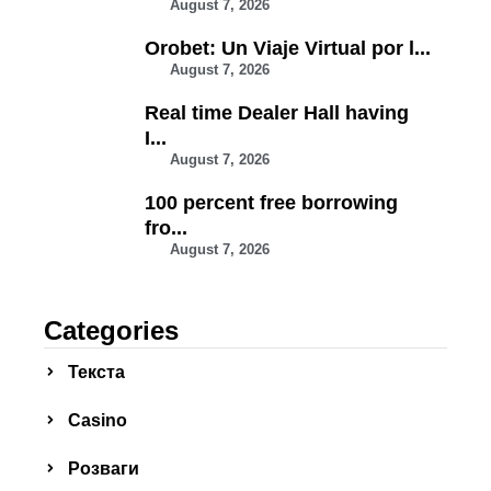
August 7, 2026
Orobet: Un Viaje Virtual por l...
August 7, 2026
Real time Dealer Hall having
I...
August 7, 2026
100 percent free borrowing
fro...
August 7, 2026
Categories
Текста
Сasino
Розваги