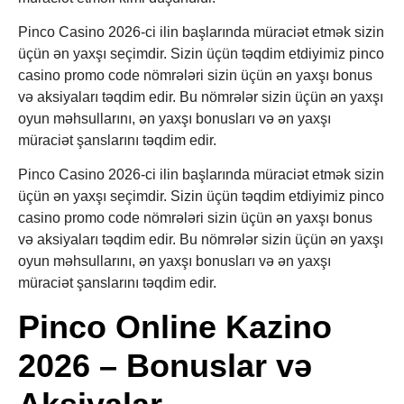
Pinco Casino 2026-ci ilin başlarında müraciət etmək sizin
üçün ən yaxşı seçimdir. Sizin üçün təqdim etdiyimiz pinco
casino promo code nömrələri sizin üçün ən yaxşı bonus
və aksiyaları təqdim edir. Bu nömrələr sizin üçün ən yaxşı
oyun məhsullarını, ən yaxşı bonusları və ən yaxşı
müraciət şanslarını təqdim edir.
Pinco Casino 2026-ci ilin başlarında müraciət etmək sizin
üçün ən yaxşı seçimdir. Sizin üçün təqdim etdiyimiz pinco
casino promo code nömrələri sizin üçün ən yaxşı bonus
və aksiyaları təqdim edir. Bu nömrələr sizin üçün ən yaxşı
oyun məhsullarını, ən yaxşı bonusları və ən yaxşı
müraciət şanslarını təqdim edir.
Pinco Online Kazino
2026 – Bonuslar və