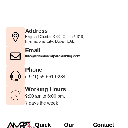
Address
England Cluster X-09, Office # 316,
International City, Dubai, UAE
Email
info@sofaandcarpetcleaning.com
Phone
(+971) 55-661-0234
Working Hours
9:00 am to 6:00 pm,
7 days the week
Quick
Our
Contact