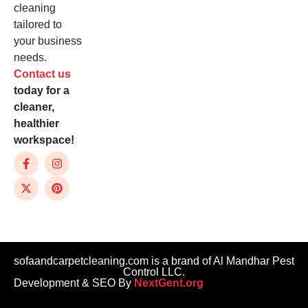
cleaning
tailored to
your business
needs.
Contact us
today for a
cleaner,
healthier
workspace!
sofaandcarpetcleaning.com is a brand of Al Mandhar Pest
Control LLC.
Development & SEO By
NextGent.org