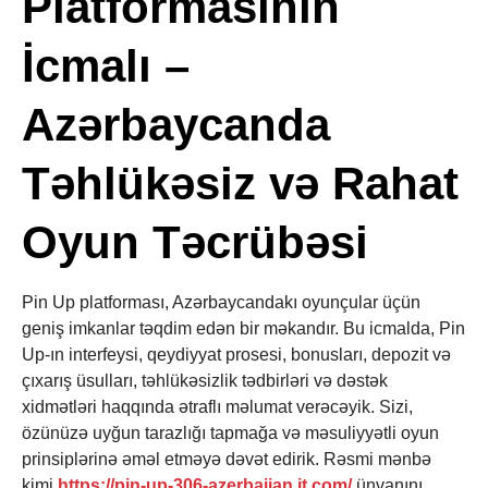
Platformasının
İcmalı –
Azərbaycanda
Təhlükəsiz və Rahat
Oyun Təcrübəsi
Pin Up platforması, Azərbaycandakı oyunçular üçün
geniş imkanlar təqdim edən bir məkandır. Bu icmalda, Pin
Up-ın interfeysi, qeydiyyat prosesi, bonusları, depozit və
çıxarış üsulları, təhlükəsizlik tədbirləri və dəstək
xidmətləri haqqında ətraflı məlumat verəcəyik. Sizi,
özünüzə uyğun tarazlığı tapmağa və məsuliyyətli oyun
prinsiplərinə əməl etməyə dəvət edirik. Rəsmi mənbə
kimi
https://pin-up-306-azerbaijan.it.com/
ünvanını