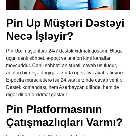
Pin Up Müştəri Dəstəyi
Necə İşləyir?
Pin Up, müştərilərə 24/7 dəstək xidməti göstərir. Əlaqə
üçün canlı söhbət, e-poçt və telefon kimi kanallar
mövcuddur. Canlı söhbət, ən sürətli cavab üsuludur,
adətən bir neçə dəqiqə ərzində operativ cavab alırsınız.
E-poçtla müraciətlərə isə 24 saat ərzində cavab verilir.
Dəstək komandası, həm Azərbaycan dilində, həm də
digər dillərdə xidmət göstərir.
Pin Platformasının
Çatışmazlıqları Varmı?