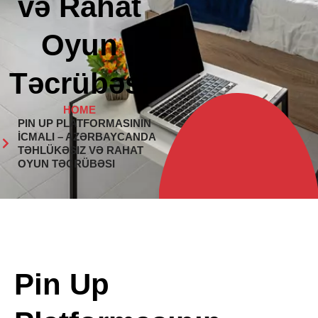
və Rahat
Oyun
Təcrübəsi
HOME
PIN UP PLATFORMASININ
İCMALI – AZƏRBAYCANDA
TƏHLÜKƏSIZ VƏ RAHAT
OYUN TƏCRÜBƏSI
Pin Up