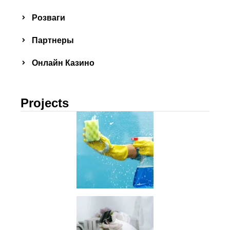
Розваги
Партнеры
Онлайн Казино
Projects