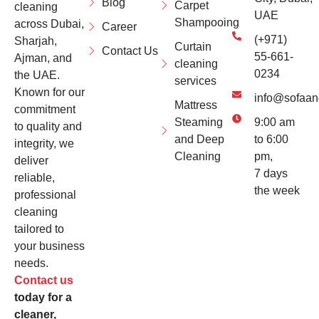
Blog
Carpet
cleaning
UAE
Shampooing
across Dubai,
Career
(+971)
Sharjah,
Curtain
Contact Us
55-661-
Ajman, and
cleaning
0234
the UAE.
services
Known for our
info@sofaan
Mattress
commitment
Steaming
9:00 am
to quality and
and Deep
to 6:00
integrity, we
Cleaning
pm,
deliver
7 days
reliable,
the week
professional
cleaning
tailored to
your business
needs.
Contact us
today for a
cleaner,