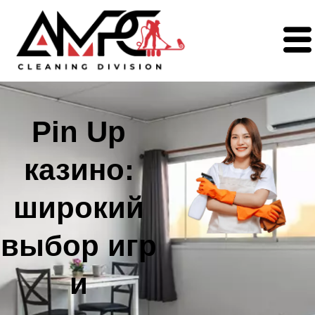
Pin Up
казино:
широкий
выбор игр
и