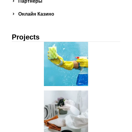
Партнеры
Онлайн Казино
Projects