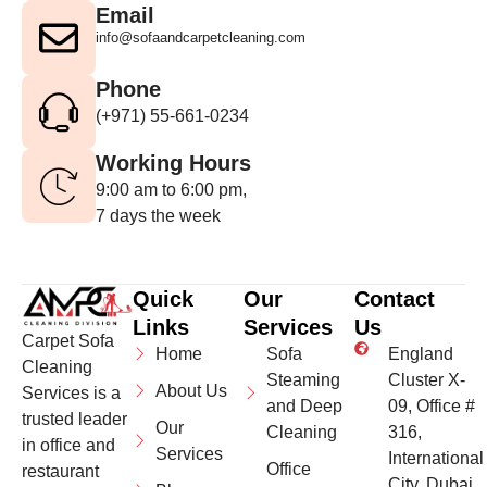
Email
info@sofaandcarpetcleaning.com
Phone
(+971) 55-661-0234
Working Hours
9:00 am to 6:00 pm,
7 days the week
Quick
Our
Contact
Links
Services
Us
Carpet Sofa
Home
Sofa
England
Cleaning
Steaming
Cluster X-
About Us
Services is a
and Deep
09, Office #
trusted leader
Our
Cleaning
316,
in office and
Services
International
Office
restaurant
City, Dubai,