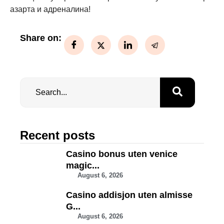
азарта и адреналина!
Share on:
Recent posts
Casino bonus uten venice
magic...
August 6, 2026
Casino addisjon uten almisse
G...
August 6, 2026