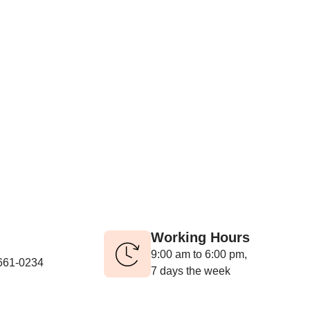
Working Hours
9:00 am to 6:00 pm,
-661-0234
7 days the week