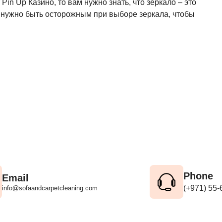
in Up Казино, то вам нужно знать, что зеркало – это
м нужно быть осторожным при выборе зеркала, чтобы
Phone
Email
(+971) 55
info@sofaandcarpetcleaning.com