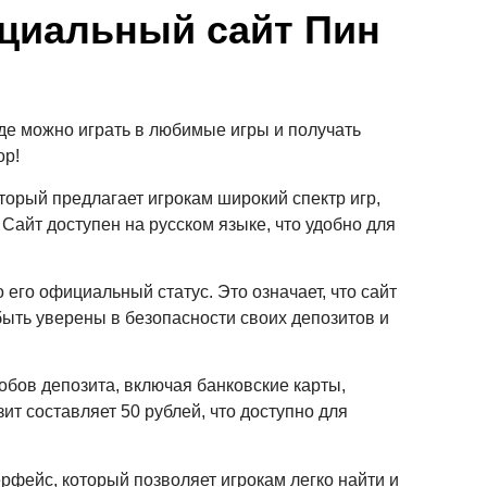
ициальный сайт Пин
де можно играть в любимые игры и получать
ор!
торый предлагает игрокам широкий спектр игр,
 Сайт доступен на русском языке, что удобно для
 его официальный статус. Это означает, что сайт
быть уверены в безопасности своих депозитов и
обов депозита, включая банковские карты,
т составляет 50 рублей, что доступно для
рфейс, который позволяет игрокам легко найти и