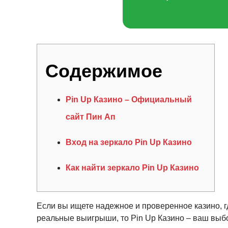
Содержимое
Pin Up Казино – Официальный
сайт Пин Ап
Вход на зеркало Pin Up Казино
Как найти зеркало Pin Up Казино
Если вы ищете надежное и проверенное казино, г
реальные выигрыши, то Pin Up Казино – ваш выб