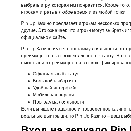
выбрать игру, которая им понравится. Кроме того
игрокам играть в любое время и из любой точки.
Pin Up Казино предлагает игрокам несколько прог
другие. Это означает, что игроки могут выбрать иг
официальном сайте.
Pin Up Казино имеет программу лояльности, котор
преимущества за свою лояльность к сайту. Это оз
выигрыши и преимущества за свою фиксированну
Официальный статус
Большой выбор игр
Удобный интерфейс
Мобильная версия
Программа лояльности
Если вы ищете надежное и проверенное казино, г
реальные выигрыши, то Pin Up Казино – ваш выб
Вход на зеркало Pin