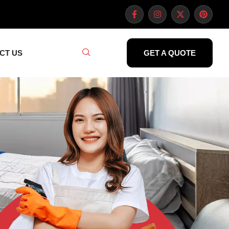
CT US
GET A QUOTE