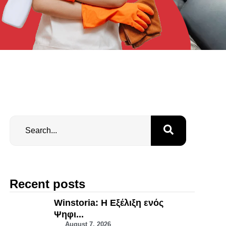
Recent posts
Winstoria: Η Εξέλιξη ενός
Ψηφι...
August 7, 2026