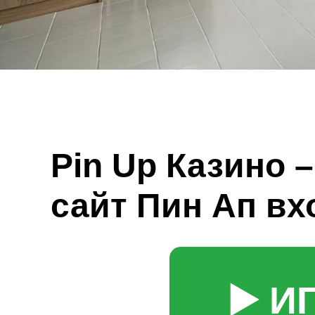
Pin Up Казино
сайт Пин Ап вх
▶️ И