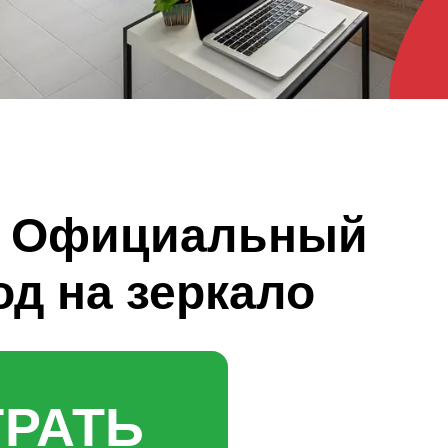
 – Официальный
од на зеркало
ГРАТЬ