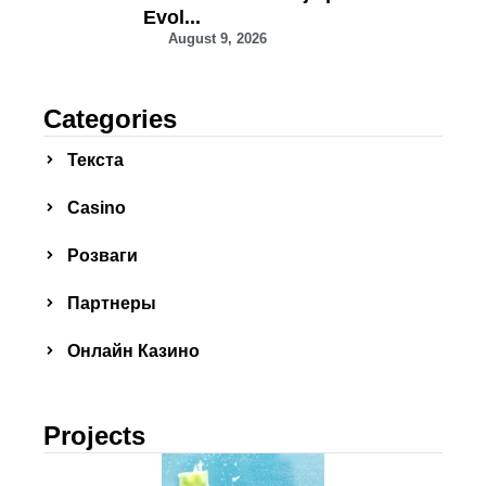
Evol...
August 9, 2026
Categories
Текста
Сasino
Розваги
Партнеры
Онлайн Казино
Projects