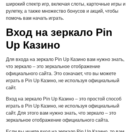
широкий спектр игр, включая слоты, карточные игры и
рулетку, а также множество бонусов и акций, чтобы
помочь вам начать играть.
Вход на зеркало Pin
Up Казино
Для входа на зеркало Pin Up Казино вам нужно знать,
что зеркало – это зеркальное отображение
официального сайта. Это означает, что вы можете
играть в Pin Up Казино, не используя официальный
сайт.
Вход на зеркало Pin Up Казино – это простой способ
играть в Pin Up Казино, не используя официальный
сайт. Для этого вам нужно знать, что зеркало – это
зеркальное отображение официального сайта.
Если вы ищете вход на зеркало Pin Up Казино, то вам