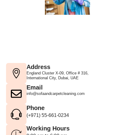
Address
England Cluster X-09, Office # 316,
International City, Dubai, UAE
Email
info@sofaandcarpetcleaning.com
Phone
(+971) 55-661-0234
Working Hours