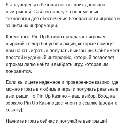
быть уверены в безопасности своих данных и
выигрышей. Сайт использует современные
технологии для обеспечения безопасности игроков и
защиты их информации.
Кроме того, Pin Up Казино предлагает игрокам
широкий спектр бонусов и акций, которые помогут
вам начать играть и получать выигрыши. Сайт имеет
простой и удобный интерфейс, который позволяет
игрокам легко найти и выбрать игру, которая им
понравится.
Если вы ищете надежное и проверенное казино, где
можно играть в любимые игры и получать реальные
выигрыши, то Pin Up Казино – ваш выбор. Вход на
зеркало Pin Up Казино доступен по ссылке [введите
ссылку].
Начните играть сейчас и получайте выигрыши!