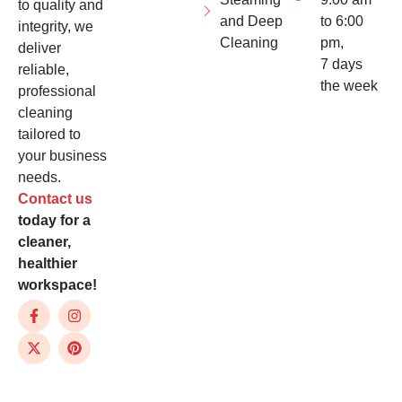
to quality and
and Deep
to 6:00
integrity, we
Cleaning
pm,
deliver
7 days
reliable,
the week
professional
cleaning
tailored to
your business
needs.
Contact us
today for a
cleaner,
healthier
workspace!