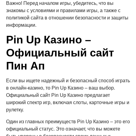
Важно! Перед началом игры, убедитесь, что вы
знакомы с условиями и правилами игры, а также с
политикой сайта в отношении безопасности и защиты
информации.
Pin Up Казино –
Официальный сайт
Пин Ап
Если вы ищете надежный и безопасный способ играть
в онлайн-казино, то Pin Up Казино – ваш выбор.
Официальный сайт Pin Up Казино предлагает
широкий спектр игр, включая слоты, карточные игры и
рулетку.
Один из главных преимуществ Pin Up Казино – это его
официальный статус. Это означает, что вы можете