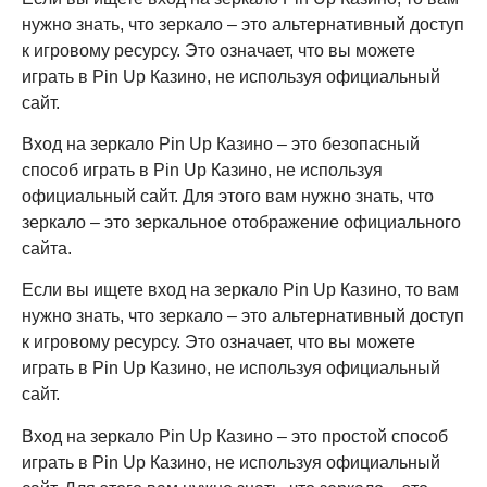
нужно знать, что зеркало – это альтернативный доступ
к игровому ресурсу. Это означает, что вы можете
играть в Pin Up Казино, не используя официальный
сайт.
Вход на зеркало Pin Up Казино – это безопасный
способ играть в Pin Up Казино, не используя
официальный сайт. Для этого вам нужно знать, что
зеркало – это зеркальное отображение официального
сайта.
Если вы ищете вход на зеркало Pin Up Казино, то вам
нужно знать, что зеркало – это альтернативный доступ
к игровому ресурсу. Это означает, что вы можете
играть в Pin Up Казино, не используя официальный
сайт.
Вход на зеркало Pin Up Казино – это простой способ
играть в Pin Up Казино, не используя официальный