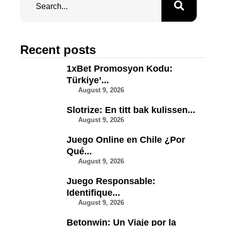
Recent posts
1xBet Promosyon Kodu:
Türkiye’...
August 9, 2026
Slotrize: En titt bak kulissen...
August 9, 2026
Juego Online en Chile ¿Por
Qué...
August 9, 2026
Juego Responsable:
Identifique...
August 9, 2026
Betonwin: Un Viaje por la