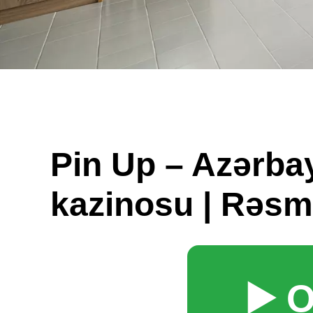
Pin Up – Azərba
kazinosu | Rəsm
▶️ 