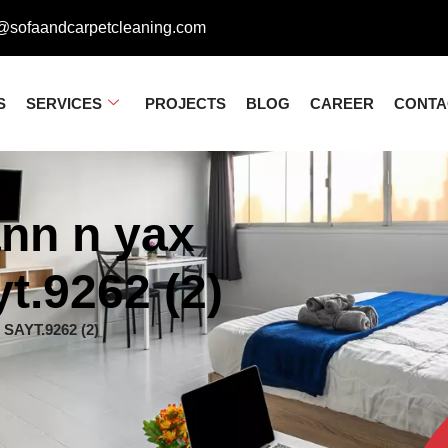
@sofaandcarpetcleaning.com
S
SERVICES
PROJECTS
BLOG
CAREER
CONTA
nn n yax
t.9262 (2)
AYT.9262 (2)