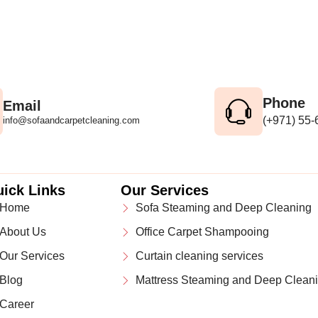
Phone
Email
(+971) 55
info@sofaandcarpetcleaning.com
ick Links
Our Services
Home
Sofa Steaming and Deep Cleaning
About Us
Office Carpet Shampooing
Our Services
Curtain cleaning services
Blog
Mattress Steaming and Deep Clean
Career