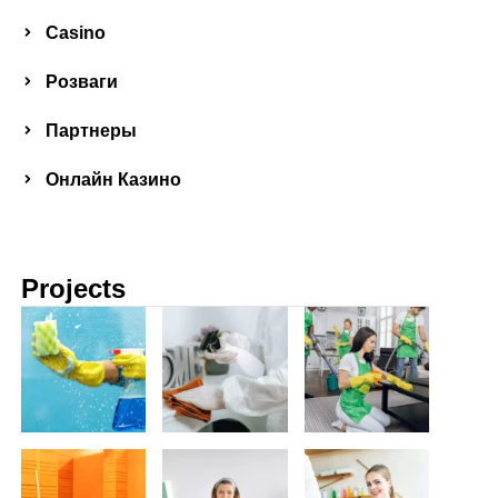
Сasino
Розваги
Партнеры
Онлайн Казино
Projects