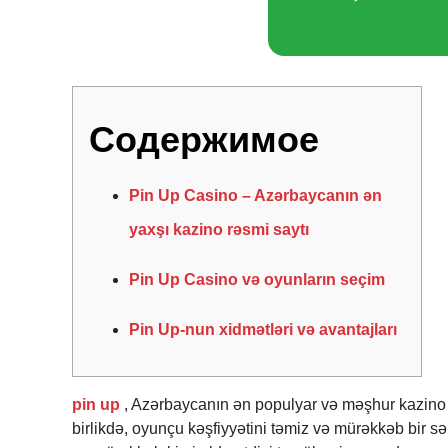
Содержимое
Pin Up Casino – Azərbaycanın ən
yaxşı kazino rəsmi saytı
Pin Up Casino və oyunların seçim
Pin Up-nun xidmətləri və avantajları
pin up
, Azərbaycanın ən populyar və məşhur kazino səh
birlikdə, oyunçu kəşfiyyətini təmiz və mürəkkəb bir s