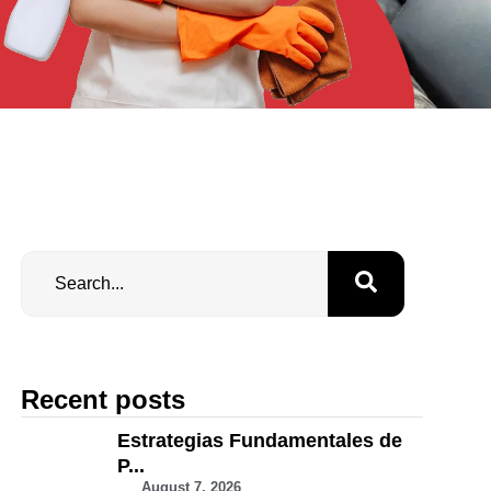
Recent posts
Estrategias Fundamentales de
P...
August 7, 2026