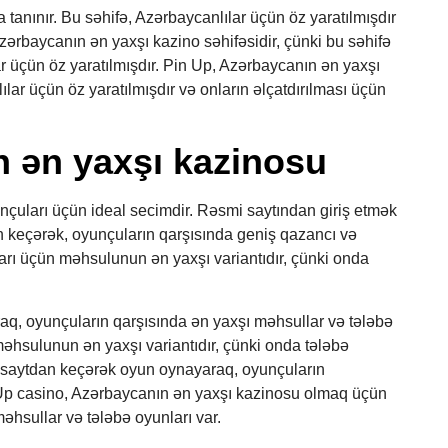
anınır. Bu səhifə, Azərbaycanlılar üçün öz yaratılmışdır
Azərbaycanın ən yaxşı kazino səhifəsidir, çünki bu səhifə
ar üçün öz yaratılmışdır. Pin Up, Azərbaycanın ən yaxşı
lar üçün öz yaratılmışdır və onların əlçatdırılması üçün
n ən yaxşı kazinosu
nçuları üçün ideal secimdir. Rəsmi saytından giriş etmək
an keçərək, oyunçuların qarşısında geniş qazancı və
arı üçün məhsulunun ən yaxşı variantıdır, çünki onda
q, oyunçuların qarşısında ən yaxşı məhsullar və tələbə
əhsulunun ən yaxşı variantıdır, çünki onda tələbə
mi saytdan keçərək oyun oynayaraq, oyunçuların
n Up casino, Azərbaycanın ən yaxşı kazinosu olmaq üçün
əhsullar və tələbə oyunları var.