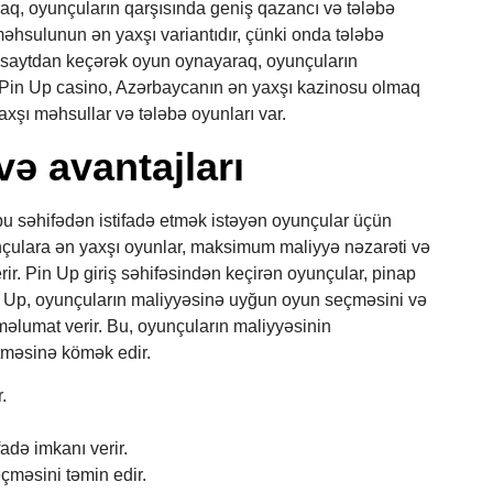
q, oyunçuların qarşısında geniş qazancı və tələbə
əhsulunun ən yaxşı variantıdır, çünki onda tələbə
mi saytdan keçərək oyun oynayaraq, oyunçuların
. Pin Up casino, Azərbaycanın ən yaxşı kazinosu olmaq
axşı məhsullar və tələbə oyunları var.
və avantajları
bu səhifədən istifadə etmək istəyən oyunçular üçün
oyunçulara ən yaxşı oyunlar, maksimum maliyyə nəzarəti və
rir. Pin Up giriş səhifəsindən keçirən oyunçular, pinap
Pin Up, oyunçuların maliyyəsinə uyğun oyun seçməsini və
lumat verir. Bu, oyunçuların maliyyəsinin
tməsinə kömək edir.
.
adə imkanı verir.
çməsini təmin edir.