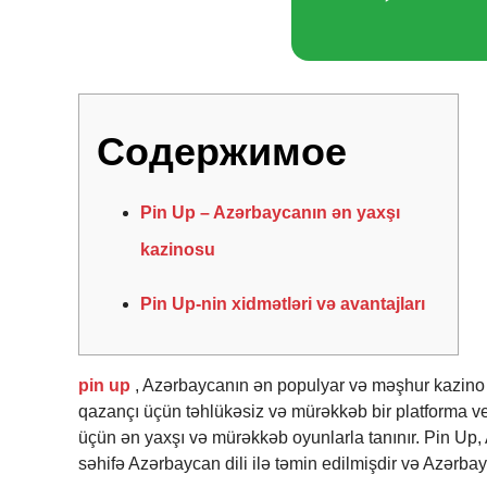
Содержимое
Pin Up – Azərbaycanın ən yaxşı
kazinosu
Pin Up-nin xidmətləri və avantajları
pin up
, Azərbaycanın ən populyar və məşhur kazino s
qazançı üçün təhlükəsiz və mürəkkəb bir platforma ver
üçün ən yaxşı və mürəkkəb oyunlarla tanınır. Pin Up, 
səhifə Azərbaycan dili ilə təmin edilmişdir və Azərbayc