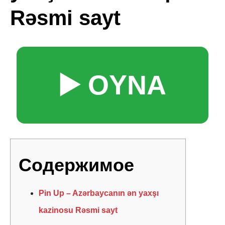
Rəsmi sayt
▶️ OYNA
Содержимое
Pin Up – Azərbaycanın ən yaxşı
kazinosu Rəsmi sayt