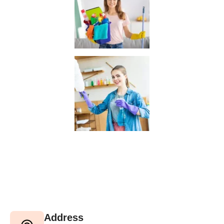
Address