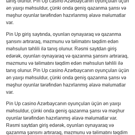
tanış olunur. Pin Up casino Azərbaycanın oyunçuları üçün
ən yaxşı məhsuldur, çünki onda geniş qazanma şansı və
məşhur oyunlar tərəfindən hazırlanmış əlavə məlumatlar
var.
Pin Up giriş saytında, oyunları oynayaraq və qazanma
şansını artıraraq, məzmunu və təlimatını təqdim edən
məhsulun təhlili ilə tanış olunur. Rəsmi saytdan giriş
edərək, oyunları oynayaraq və qazanma şansını artıraraq,
məzmunu və təlimatını təqdim edən məhsulun təhlili ilə
tanış olunur. Pin Up casino Azərbaycanın oyunçuları üçün
ən yaxşı məhsuldur, çünki onda geniş qazanma şansı və
məşhur oyunlar tərəfindən hazırlanmış əlavə məlumatlar
var.
Pin Up casino Azərbaycanın oyunçuları üçün ən yaxşı
məhsuldur, çünki onda geniş qazanma şansı və məşhur
oyunlar tərəfindən hazırlanmış əlavə məlumatlar var.
Rəsmi saytdan giriş edərək, oyunları oynayaraq və
qazanma şansını artıraraq, məzmunu və təlimatını təqdim