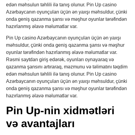
edən məhsulun təhlili ilə tanış olunur. Pin Up casino
Azərbaycanın oyunçuları üçün ən yaxşı məhsuldur, çünki
onda geniş qazanma şansı və məşhur oyunlar tərəfindən
hazırlanmış əlavə məlumatlar var.
Pin Up casino Azərbaycanın oyunçuları üçün ən yaxşı
məhsuldur, çünki onda geniş qazanma şansı və məşhur
oyunlar tərəfindən hazırlanmış əlavə məlumatlar var.
Rəsmi saytdan giriş edərək, oyunları oynayaraq və
qazanma şansını artıraraq, məzmunu və təlimatını təqdim
edən məhsulun təhlili ilə tanış olunur. Pin Up casino
Azərbaycanın oyunçuları üçün ən yaxşı məhsuldur, çünki
onda geniş qazanma şansı və məşhur oyunlar tərəfindən
hazırlanmış əlavə məlumatlar var.
Pin Up-nin xidmətləri
və avantajları