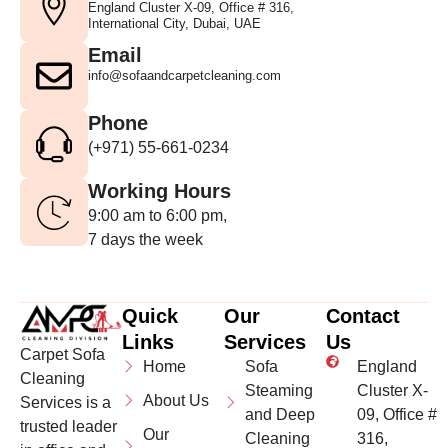
England Cluster X-09, Office # 316,
International City, Dubai, UAE
Email
info@sofaandcarpetcleaning.com
Phone
(+971) 55-661-0234
Working Hours
9:00 am to 6:00 pm,
7 days the week
Quick
Our
Contact
Links
Services
Us
Carpet Sofa
Home
Sofa
England
Cleaning
Steaming
Cluster X-
About Us
Services is a
and Deep
09, Office #
trusted leader
Our
Cleaning
316,