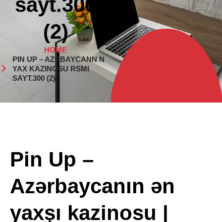
sayt.300
(2)
HOME
PIN UP – AZRBAYCANN N
YAX KAZINOSU RSMI
SAYT.300 (2)
Pin Up –
Azərbaycanın ən
yaxşı kazinosu |