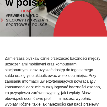
w polsce
HOME
#PEWIEN KASYNO
SIECIOWY I WARSZTATY
SPORTOWE W POLSCE
Zamierzasz błyskawicznie przerzucać baczności między
urządzeniami mobilnymi oraz komputerami
stacjonarnymi, oraz uzyskać dostęp do tego samego
salda oraz gryzie aktualizować w zł z obu miejsc. Przy
zapisaniu informacji uwierzytelniających powracający
konsumenci odrzucić muszą logować baczności osobno,
co przyspiesza zarówno wypłaty, jak i wpłaty. Masz
obowiązek ocenić swe profil, nim możesz wypełnić
wypłaty.
Różne, takie jak należności kart bądź przelewy