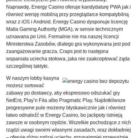
Naprawdę, Energy Casino oferuje kandydaturę PWA jak i
również wersję mobilną przy przeglądarce kompatybilną
wraz z iOS i Android. Energy Casino dysponuje licencję
Malta Gaming Authority (MGA), w sensie technicznym
uznawana po Unii. Formalnie nie ma naszej licencji
Ministerstwa Zasobów, dlatego gra wykonywana jest pod
zaangażowanie gracza. Craps jest to następna
wspaniała uciecha stołowa, jaka nie zaakceptować żąda
szczególnej taktyki.
W naszym lobby kasyna
możesz sortować
zabawy po dostawcy, aby ekspresowo odszukać gry
NetEnt, Play’n Fita albo Pragmatic Play. Najdotkliwsze
progresywne pule możemy błyskawicznie jak i również
łatwo odnaleźć w Energy Casino, bo jackpoty istnieją
zawsze w osobnym rzędzie. Wszelkie pochodzące z nich
rządzi uwagi swoimi własnymi zasadach, oraz dokładniej
– oferuje różny rodzaj uciechy, przynajmniej przeważnie