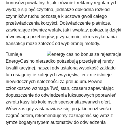
bonusów powitalnych jak i również reklamy regularnych
wydaje się być czytelna, jednakże dokładna rozkład
czynników ruchu pozostaje kluczowa gwoli całego
przeświadczenia korzyści. Doświadczenie płatnicze,
zawierające również wpłaty, jak i wypłaty, pokazują dzięki
równowaga przebiegów, przynajmniej okres wykonania
transakcji może zależeć od wybieranej metody.
Turnieje
EnergyCasino nierzadko potrzebują przeciętnej rundy
kwalifikacyjnej, naszej gdy ustalona wysokość zakładu
lub osiągnięcie kolejnych zwycięstw, lecz nie istnieje
niewidocznych należności za preludium. Pewne
członkostwo wzmaga Twój stan, czasem zapewniając
dopuszczenie do odwiedzenia luksusowych poprawień
zwrotu kasy lub kolejnych spersonalizowanych ofert.
Wówczas gdy zastanawiasz się, po jakie możliwości
zagrać potem, rekomendujemy zaznajomić się wraz z
tymże bogatym typem automatów do odwiedzenia