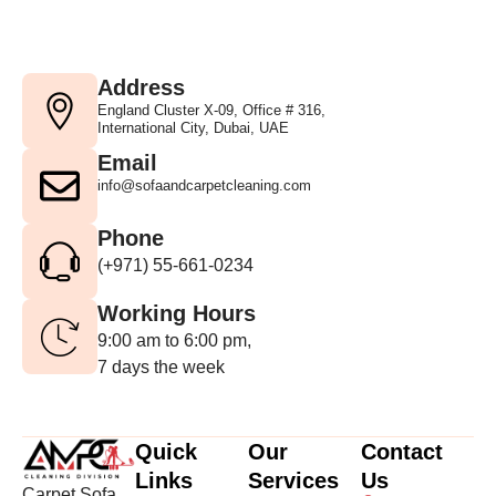
Address
England Cluster X-09, Office # 316,
International City, Dubai, UAE
Email
info@sofaandcarpetcleaning.com
Phone
(+971) 55-661-0234
Working Hours
9:00 am to 6:00 pm,
7 days the week
Quick
Our
Contact
Links
Services
Us
Carpet Sofa