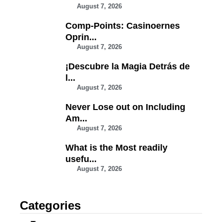
August 7, 2026
Comp-Points: Casinoernes
Oprin...
August 7, 2026
¡Descubre la Magia Detrás de
l...
August 7, 2026
Never Lose out on Including
Am...
August 7, 2026
What is the Most readily
usefu...
August 7, 2026
Categories