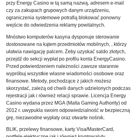
przy Energy Casino w tą samą nazwą, adresem e-mail
czy za zakupach grupowych danym urządzeniu,
ograniczenia systemowe potrafią blokować ponowny
wejście do odwiedzenia reklamy powitalnych.
Mnóstwo komputerów kasyna dysponuje sterowanie
dostosowane na kątem przedmiotów mobilnych, , którzy
ułatwia nawigację palcem. Żeby uzyskać saldo złotych,
przejdź do sekcji wypłat po profilu konta EnergyCasino.
Przed potwierdzeniem należności zawsze starannie
wypróbuj wszystkie własne wiadomości osobowe oraz
finansowe. Metody, pochodzące z jakich możesz
skorzystać, zależą od chwili danych udzielonych podczas
rejestracji jak i również relacji sprawie. Licencja Energy
Casino wydana przez MGA (Malta Gaming Authority) od
2012 r. uwypukla swoim odpowiedzialność w bezpieczną
grę, niezawodne wypłaty oraz otwarte nośnik.
BLIK, przelewy finansowe, karty Visa/MasterCard,
portfele elektryczne jak i również kryptowaluty.