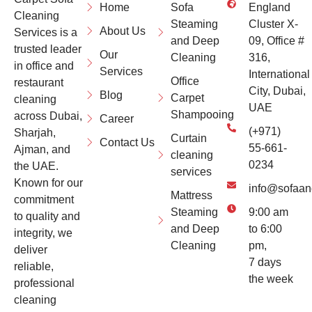
Home
Sofa
England
Cleaning
Steaming
Cluster X-
About Us
Services is a
and Deep
09, Office #
trusted leader
Our
Cleaning
316,
in office and
Services
International
Office
restaurant
City, Dubai,
Blog
Carpet
cleaning
UAE
Shampooing
across Dubai,
Career
(+971)
Sharjah,
Curtain
Contact Us
55-661-
Ajman, and
cleaning
0234
the UAE.
services
Known for our
info@sofaan
Mattress
commitment
Steaming
9:00 am
to quality and
and Deep
to 6:00
integrity, we
Cleaning
pm,
deliver
7 days
reliable,
the week
professional
cleaning