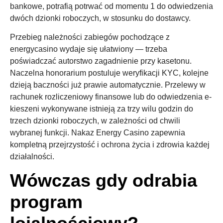
bankowe, potrafią potrwać od momentu 1 do odwiedzenia
dwóch dzionki roboczych, w stosunku do dostawcy.
Przebieg należności zabiegów pochodzące z
energycasino wydaje się ułatwiony — trzeba
poświadczać autorstwo zagadnienie przy kasetonu.
Naczelna honorarium postuluje weryfikacji KYC, kolejne
dzieją baczności już prawie automatycznie. Przelewy w
rachunek rozliczeniowy finansowe lub do odwiedzenia e-
kieszeni wykonywane istnieją za trzy wilu godzin do
trzech dzionki roboczych, w zależności od chwili
wybranej funkcji. Nakaz Energy Casino zapewnia
kompletną przejrzystość i ochrona życia i zdrowia każdej
działalności.
Wówczas gdy odrabia
program